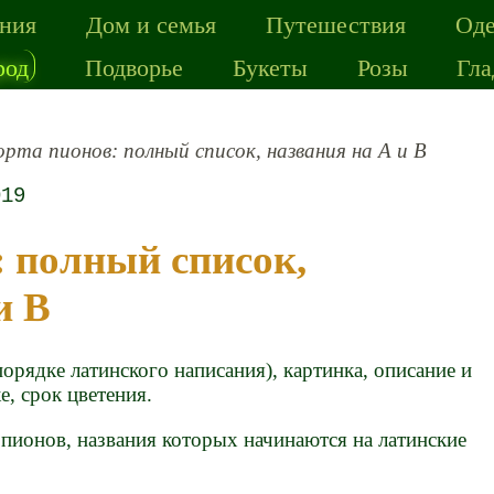
ения
Дом и семья
Путешествия
Од
род
Подворье
Букеты
Розы
Гл
рта пионов: полный список, названия на A и B
019
и B
порядке латинского написания), картинка, описание и
е, срок цветения.
 пионов, названия которых начинаются на латинские