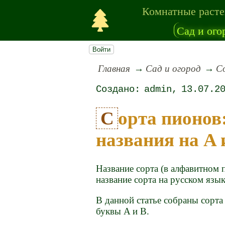
Комнатные раст
Сад и ого
Войти
Главная
Сад и огород
Со
admin
13.07.2
Сорта пионов: полный список,
названия на A 
Название сорта (в алфавитном 
название сорта на русском язык
В данной статье собраны сорта
буквы A и B.