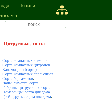
ежда
Книги
адиолусы
Цитрусовые, сорта
Сорта комнатных лимонов
.
Сорта комнатных цитронов
.
Каламондин (сорта)
.
Сорта комнатных апельсинов
.
Сорта бергамотов
.
Лайм, лиметта: сорта
.
Гибриды цитрусовых: сорта
.
Померанцы: сорта для дома
.
Грейпфруты: сорта для дома
.