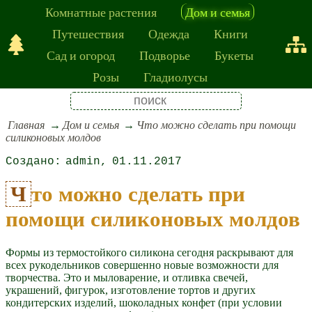
Комнатные растения
Дом и семья
Путешествия
Одежда
Книги
Сад и огород
Подворье
Букеты
Розы
Гладиолусы
Главная
Дом и семья
Что можно сделать при помощи
силиконовых молдов
admin
01.11.2017
Что можно сделать при
помощи силиконовых молдов
Формы из термостойкого силикона сегодня раскрывают для
всех рукодельников совершенно новые возможности для
творчества. Это и мыловарение, и отливка свечей,
украшений, фигурок, изготовление тортов и других
кондитерских изделий, шоколадных конфет (при условии