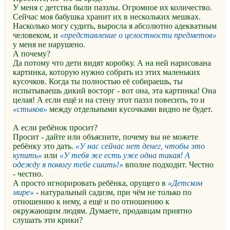
У меня с детства были паззлы. Огромное их количество.
Сейчас моя бабушка хранит их в нескольких мешках.
Насколько могу судить, выросла я абсолютно адекватным
человеком, и
представление о целостности предметов
у меня не нарушено.
А почему?
Да потому что дети видят коробку. А на ней нарисована
картинка, которую нужно собрать из этих маленьких
кусочков. Когда ты полностью её собираешь, ты
испытываешь дикий восторг - вот она, эта картинка! Она
целая! А если ещё и на стену этот паззл повесить, то и
стыков
между отдельными кусочками видно не будет.
А если ребёнок просит?
Просит - дайте или объясните, почему вы не можете
ребёнку это дать.
У нас сейчас нет денег, чтобы это
купить
или
У тебя же есть уже одна такая! А
одежду я помогу тебе сшить!
вполне подходит. Честно
- честно.
А просто игнорировать ребёнка, орущего в
Детском
мире
- натуральный садизм, при чём не только по
отношению к нему, а ещё и по отношению к
окружающим людям. Думаете, продавцам приятно
слушать эти крики?