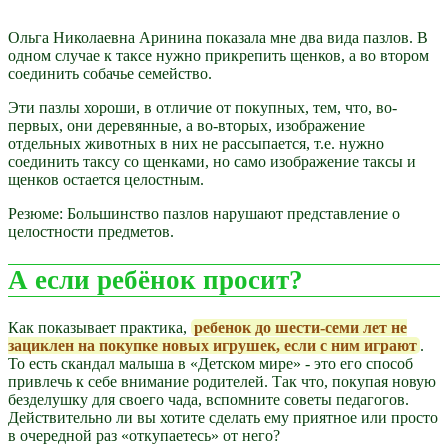
Ольга Николаевна Аринина показала мне два вида пазлов. В
одном случае к таксе нужно прикрепить щенков, а во втором
соединить собачье семейство.
Эти пазлы хороши, в отличие от покупных, тем, что, во-
первых, они деревянные, а во-вторых, изображение
отдельных животных в них не рассыпается, т.е. нужно
соединить таксу со щенками, но само изображение таксы и
щенков остается целостным.
Резюме: Большинство пазлов нарушают представление о
целостности предметов.
А если ребёнок просит?
Как показывает практика,
ребенок до шести-семи лет не
зациклен на покупке новых игрушек, если с ним играют
.
То есть скандал малыша в «Детском мире» - это его способ
привлечь к себе внимание родителей. Так что, покупая новую
безделушку для своего чада, вспомните советы педагогов.
Действительно ли вы хотите сделать ему приятное или просто
в очередной раз «откупаетесь» от него?