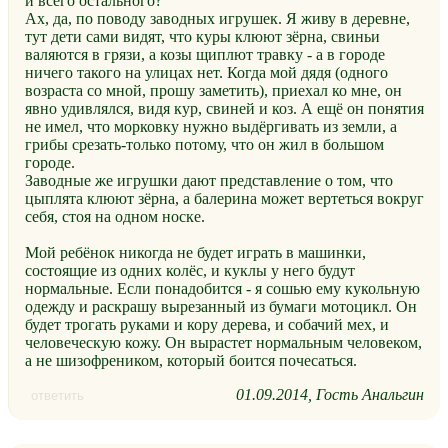
и всего остального?
Ах, да, по поводу заводных игрушек. Я живу в деревне,
тут дети сами видят, что куры клюют зёрна, свиньи
валяются в грязи, а козы щиплют травку - а в городе
ничего такого на улицах нет. Когда мой дядя (одного
возраста со мной, прошу заметить), приехал ко мне, он
явно удивлялся, видя кур, свиней и коз. А ещё он понятия
не имел, что морковку нужно выдёргивать из земли, а
грибы срезать-только потому, что он жил в большом
городе.
Заводные же игрушки дают представление о том, что
цыплята клюют зёрна, а балерина может вертеться вокруг
себя, стоя на одном носке.
Мой ребёнок никогда не будет играть в машинки,
состоящие из одних колёс, и куклы у него будут
нормальные. Если понадобится - я сошью ему кукольную
одежду и раскрашу вырезанный из бумаги мотоцикл. Он
будет трогать руками и кору дерева, и собачий мех, и
человеческую кожу. Он вырастет нормальным человеком,
а не шизофреником, который боится почесаться.
01.09.2014
Гость Анальгин
ответить