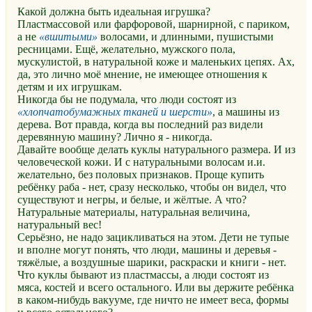
Какой должна быть идеальная игрушка?
Пластмассовой или фарфоровой, шарнирной, с париком,
а не
вшитыми
волосами, и длинными, пушистыми
ресницами. Ещё, желательно, мужского пола,
мускулистой, в натуральной коже и маленьких цепях. Ах,
да, это лично моё мнение, не имеющее отношения к
детям и их игрушкам.
Никогда бы не подумала, что люди состоят из
хлопчатобумажных тканей и шерсти
, а машины из
дерева. Вот правда, когда вы последний раз видели
деревянную машину? Лично я - никогда.
Давайте вообще делать куклы натурального размера. И из
человеческой кожи. И с натуральными волосам и.и.
желательно, без половых признаков. Проще купить
ребёнку раба - нет, сразу несколько, чтобы он видел, что
существуют и негры, и белые, и жёлтые. А что?
Натуральные материалы, натуральная величина,
натуральный вес!
Серьёзно, не надо зацикливаться на этом. Дети не тупые
и вполне могут понять, что люди, машины и деревья -
тяжёлые, а воздушные шарики, раскраски и книги - нет.
Что куклы бывают из пластмассы, а люди состоят из
мяса, костей и всего остального. Или вы держите ребёнка
в каком-нибудь вакууме, где ничто не имеет веса, формы