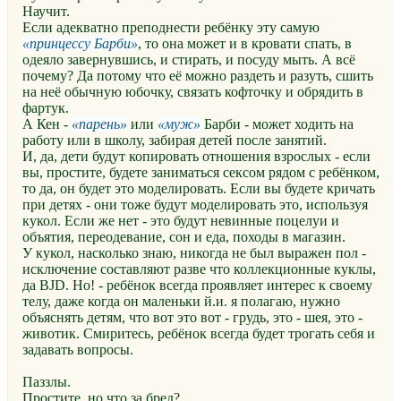
Научит.
Если адекватно преподнести ребёнку эту самую
принцессу Барби
, то она может и в кровати спать, в
одеяло завернувшись, и стирать, и посуду мыть. А всё
почему? Да потому что её можно раздеть и разуть, сшить
на неё обычную юбочку, связать кофточку и обрядить в
фартук.
А Кен -
парень
или
муж
Барби - может ходить на
работу или в школу, забирая детей после занятий.
И, да, дети будут копировать отношения взрослых - если
вы, простите, будете заниматься сексом рядом с ребёнком,
то да, он будет это моделировать. Если вы будете кричать
при детях - они тоже будут моделировать это, используя
кукол. Если же нет - это будут невинные поцелуи и
объятия, переодевание, сон и еда, походы в магазин.
У кукол, насколько знаю, никогда не был выражен пол -
исключение составляют разве что коллекционные куклы,
да BJD. Но! - ребёнок всегда проявляет интерес к своему
телу, даже когда он маленьки й.и. я полагаю, нужно
объяснять детям, что вот это вот - грудь, это - шея, это -
животик. Смиритесь, ребёнок всегда будет трогать себя и
задавать вопросы.
Паззлы.
Простите, но что за бред?