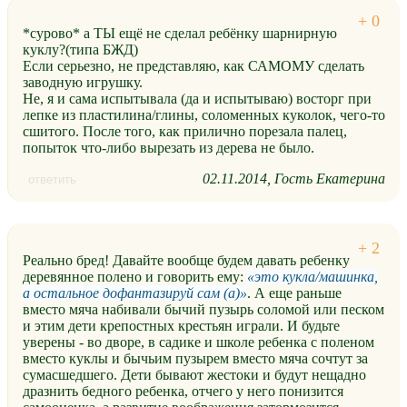
*сурово* а ТЫ ещё не сделал ребёнку шарнирную
куклу?(типа БЖД)
Если серьезно, не представляю, как САМОМУ сделать
заводную игрушку.
Не, я и сама испытывала (да и испытываю) восторг при
лепке из пластилина/глины, соломенных куколок, чего-то
сшитого. После того, как прилично порезала палец,
попыток что-либо вырезать из дерева не было.
02.11.2014
Гость Екатерина
ответить
Реально бред! Давайте вообще будем давать ребенку
деревянное полено и говорить ему:
это кукла/машинка,
а остальное дофантазируй сам (а)
. А еще раньше
вместо мяча набивали бычий пузырь соломой или песком
и этим дети крепостных крестьян играли. И будьте
уверены - во дворе, в садике и школе ребенка с поленом
вместо куклы и бычьим пузырем вместо мяча сочтут за
сумасшедшего. Дети бывают жестоки и будут нещадно
дразнить бедного ребенка, отчего у него понизится