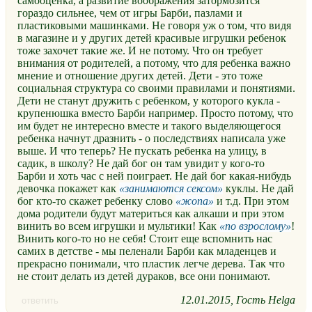
самооценка, а развитие воображения затормозится
гораздо сильнее, чем от игры Барби, пазлами и
пластиковыми машинками. Не говоря уж о том, что видя
в магазине и у других детей красивые игрушки ребенок
тоже захочет такие же. И не потому. Что он требует
внимания от родителей, а потому, что для ребенка важно
мнение и отношение других детей. Дети - это тоже
социальная структура со своими правилами и понятиями.
Дети не станут дружить с ребенком, у которого кукла -
крупенюшка вместо Барби например. Просто потому, что
им будет не интересно вместе и такого выделяющегося
ребенка начнут дразнить - о последствиях написала уже
выше. И что теперь? Не пускать ребенка на улицу, в
садик, в школу? Не дай бог он там увидит у кого-то
Барби и хоть час с ней поиграет. Не дай бог какая-нибудь
девочка покажет как
занимаются сексом
куклы. Не дай
бог кто-то скажет ребенку слово
жопа
и т.д. При этом
дома родители будут материться как алкаши и при этом
винить во всем игрушки и мультики! Как
по взрослому
!
Винить кого-то но не себя! Стоит еще вспомнить нас
самих в детстве - мы пеленали Барби как младенцев и
прекрасно понимали, что пластик легче дерева. Так что
не стоит делать из детей дураков, все они понимают.
12.01.2015
Гость Helga
ответить