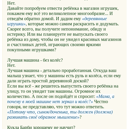
Нет.
Давайте попробуем отвести ребёнка в магазин игрушек,
покажем ему всё это великолепное многообразие... И
отведём обратно домой. И дадим ему
деревянные
игрушки
, которые можно самим раскрасить и додумать.
Скорее всего, вы получите непонимание, обиду и
истерику. Или вы планируете не выпускать своего
ребёнка из дому, чтобы он не увидел красивых магазинов
и счастливых детей, играющих своими яркими
покупными игрушками?
Лучшая машина - без колёс?
Нет.
Лучшая машина - детально проработанная. Откуда ваш
малыш узнает, что у машины есть руль и колёса, если ему
дали играть простой деревянной доской?
Если вы всё - же решитесь выпустить своего ребёнка на
улицу, то он увидит там машины. Огромное их
количество. А после он подойдёт и спросит:
Мама, а
почему в моей машине нет зеркал и колёс?
Честно
говоря, не представляю, что тут можно ответить.
Потому что, сынок/доченька, ты должен (должна)
развивать своё образное мышление
?
Кукла Барби хорошему не научит?