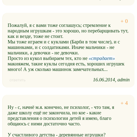
Пожалуй, я с вами тоже соглашусь; стремление к
народным игрушкам - это хорошо, но перебарщивать тут,
как и везде, тоже не стоит.
Мы тоже играем и с куклами (Барби в том числе), и с
машинками, и с солдатиками. Иначе мальчики - не
мальчики, а девочки - не девочки.
Просто из кукол выбираем тех, кто не
страдает
макияжем, такие куклы сегодня есть, хороших игрушек
много! А уж сколько машинок замечательных...
16.06.2014
admin
ответить
Ну - с, начнё м.я. конечно, не психолог, - что там, я
даже школу ещё не закончила, но кое - какие
представления о психологии детей я имею, благо
общаюсь с ними достаточно часто.
У счастливого детства - деревянные игрушки?