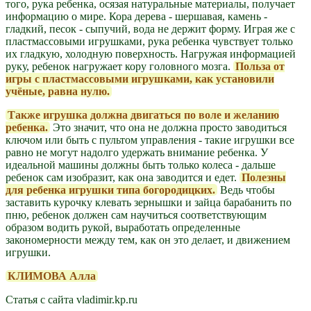
того, рука ребенка, осязая натуральные материалы, получает
информацию о мире. Кора дерева - шершавая, камень -
гладкий, песок - сыпучий, вода не держит форму. Играя же с
пластмассовыми игрушками, рука ребенка чувствует только
их гладкую, холодную поверхность. Нагружая информацией
руку, ребенок нагружает кору головного мозга.
Польза от
игры с пластмассовыми игрушками, как установили
учёные, равна нулю.
Также игрушка должна двигаться по воле и желанию
ребенка.
Это значит, что она не должна просто заводиться
ключом или быть с пультом управления - такие игрушки все
равно не могут надолго удержать внимание ребенка. У
идеальной машины должны быть только колеса - дальше
ребенок сам изобразит, как она заводится и едет.
Полезны
для ребенка игрушки типа богородицких.
Ведь чтобы
заставить курочку клевать зернышки и зайца барабанить по
пню, ребенок должен сам научиться соответствующим
образом водить рукой, выработать определенные
закономерности между тем, как он это делает, и движением
игрушки.
КЛИМОВА Алла
Статья с сайта vladimir.kp.ru