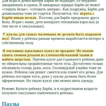
Для игры в дочки-матери Барби не подходит. Ее неудобно
заворачивать в одеяла. В шикарных нарядах Барби не может
«стирать белье», «готовить завтрак». Как подружка, Барби для
дошкольника тоже не годится. Получается, что
играть с
Барби никак нельзя
. Поэтому для Барби придумали друга
Кена. Играя с ними, дети копируют отношения взрослых (в
том числе и сексуальные).
У куклы для самых маленьких не должен быть выражен
пол!
Иначе у ребенка раньше времени выработается интерес к
собственному полу.
В магазинах идеальных кукол не продают. Их можно
сшить своими руками из хлопчатобумажной ткани и
набить шерстью.
Причем кукле для годовалого ребенка даже
не обязательны проработанные части тела. Достаточно только
обозначить голову, руки, ноги. Голливудской улыбки тоже не
нужно. Ребенок сам решит: смеется или плачет его дочка. Для
ребенка постарше ноги, руки у куклы должны быть более
оформленные. На такую куклу уже можно шить одежду.
Резюме: Купите ребенку Барби, и в подростковом возрасте
получите сексуально озабоченного ребенка.
Пазлы