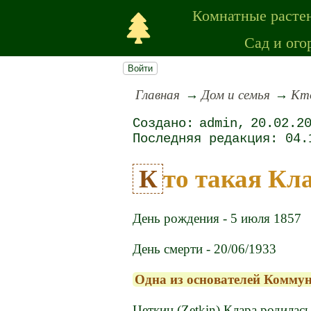
Комнатные расте
Сад и ого
Войти
Главная
Дом и семья
Кт
admin
20.02.2
04.
Кто такая К
День рождения - 5 июля 1857
День смерти - 20/06/1933
Одна из основателей Комму
Цеткин (Zetkin) Клара родилась