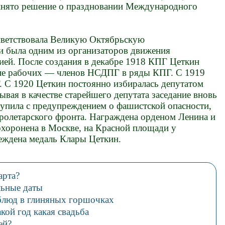
нято решение о праздновании Международного
иветствовала Великую Октябрьскую
 была одним из организаторов движения
ией. После создания в декабре 1918 КПГ Цеткин
ние рабочих — членов НСДПГ в ряды КПГ. С 1919
 С 1920 Цеткин постоянно избиралась депутатом
рывая в качестве старейшего депутата заседание вновь
тупила с предупреждением о фашистской опасности,
пролетарского фронта. Награждена орденом Ленина и
хоронена в Москве, на Красной площади у
еждена медаль Клары Цеткин.
арта?
льные даты
блюд в глиняных горшочках
кой год какая свадьба
й?..