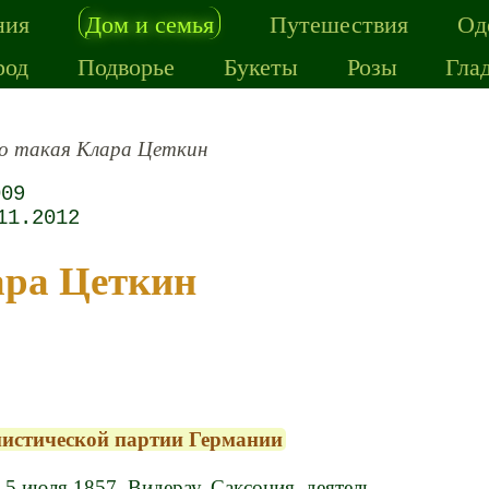
ния
Дом и семья
Путешествия
Од
род
Подворье
Букеты
Розы
Гла
о такая Клара Цеткин
009
11.2012
лара Цеткин
нистической партии Германии
 5 июля 1857, Видерау, Саксония, деятель