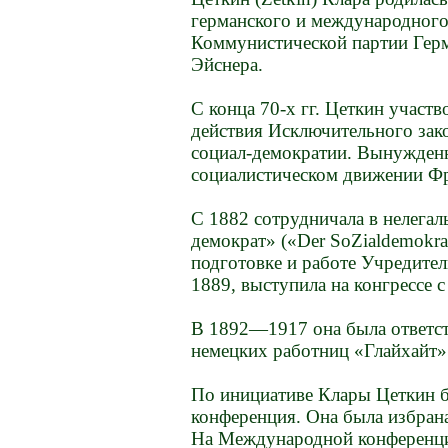
германского и международного
Коммунистической партии Герма
Эйснера.
С конца 70-х гг. Цеткин участ
действия Исключительного зако
социал-демократии. Вынужденн
социалистическом движении Фр
С 1882 сотрудничала в нелега
демократ» («Der SoZialdemokra
подготовке и работе Учредител
1889, выступила на конгрессе
В 1892—1917 она была ответст
немецких работниц «Глайхайт» (
По инициативе Клары Цеткин б
конференция. Она была избран
На Международной конференции