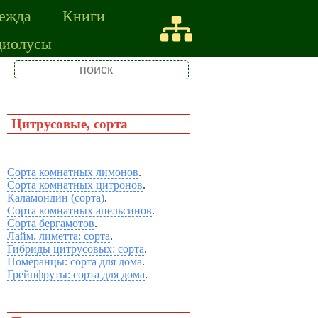
ежда
Книги
диолусы
Цитрусовые, сорта
Сорта комнатных лимонов
.
Сорта комнатных цитронов
.
Каламондин (сорта)
.
Сорта комнатных апельсинов
.
Сорта бергамотов
.
Лайм, лиметта: сорта
.
Гибриды цитрусовых: сорта
.
Померанцы: сорта для дома
.
Грейпфруты: сорта для дома
.