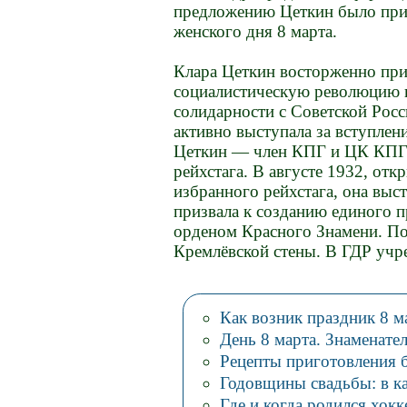
предложению Цеткин было при
женского дня 8 марта.
Клара Цеткин восторженно пр
социалистическую революцию и
солидарности с Советской Росс
активно выступала за вступле
Цеткин — член КПГ и ЦК КПГ.
рейхстага. В августе 1932, отк
избранного рейхстага, она выс
призвала к созданию единого 
орденом Красного Знамени. По
Кремлёвской стены. В ГДР учр
Как возник праздник 8 м
День 8 марта. Знаменате
Рецепты приготовления 
Годовщины свадьбы: в ка
Где и когда родился хокке