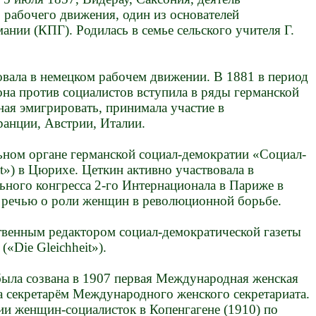
 рабочего движения, один из основателей
нии (КПГ). Родилась в семье сельского учителя Г.
вовала в немецком рабочем движении. В 1881 в период
на против социалистов вступила в ряды германской
ая эмигрировать, принимала участие в
анции, Австрии, Италии.
льном органе германской социал-демократии «Социал-
t») в Цюрихе. Цеткин активно участвовала в
ьного конгресса 2-го Интернационала в Париже в
 с речью о роли женщин в революционной борьбе.
венным редактором социал-демократической газеты
«Die Gleichheit»).
ыла созвана в 1907 первая Международная женская
а секретарём Международного женского секретариата.
 женщин-социалисток в Копенгагене (1910) по