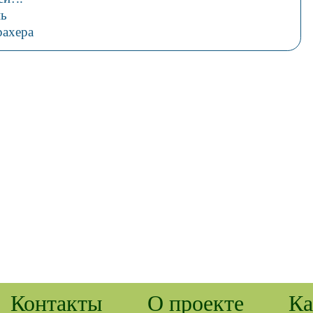
нь
рахера
Контакты
О проекте
Ка