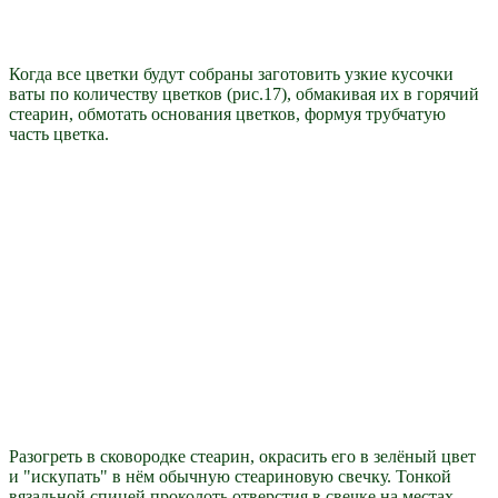
Когда все цветки будут собраны заготовить узкие кусочки
ваты по количеству цветков (рис.17), обмакивая их в горячий
стеарин, обмотать основания цветков, формуя трубчатую
часть цветка.
Разогреть в сковородке стеарин, окрасить его в зелёный цвет
и "искупать" в нём обычную стеариновую свечку. Тонкой
вязальной спицей проколоть отверстия в свечке на местах