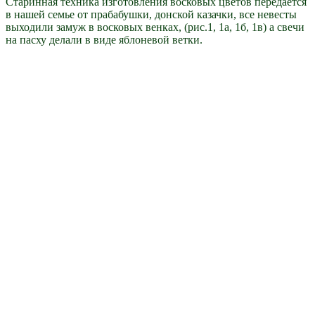
Старинная техника изготовления восковых цветов передаётся
в нашей семье от прабабушки, донской казачки, все невесты
выходили замуж в восковых венках, (рис.1, 1а, 1б, 1в) а свечи
на пасху делали в виде яблоневой ветки.