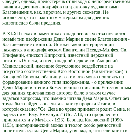
Следует, однако, предостеречь от вывода о непосредственном
влиянии древних апокрифов на трактовку художниками
Благовещения, как, впрочем, и других сюжетов. Не
исключено, что сюжетным материалом для древних
живописцев были предания.
В XI-XII веках в памятниках западного искусства появился
новый тип изображения Девы Марии в сцене Благовещения -
Благовещение с книгой. Истоки такой интерпретации
находятся в апокрифическом Евангелии Псевдо-Матфея. Св.
Епифаний, епископ Кипрский, известный церковный
писатель IV века, и отец западной церкви св. Амвросий
Медиоланский, имевшие безусловное воздействие на
искусство соответственно Юго-Восточной (византийской) и
Западной Европы, оба пишут о том, что могло повлиять на
формирование данного типа изображения, - о прилежании
Девы Марии в чтении Божественного писания. Естественным
для ранних христианских авторов было в таком случае
задаться вопросом, что именно читала Дева Мария. Ответ без
труда был найден - она читала книгу пророка Исаии, в
которой сказано: "Се, Дева во чреве приимет и родит Сына, и
нарекут имя Ему: Еммануил" (Ис. 7:14; это пророчество
приводится и у Матфея - 1:23). Бернард Клервоский (1090-
1153), цистерцианский монах и теолог, особо ревностный
почитатель культа Девы Марии, утверждал, что если книга в