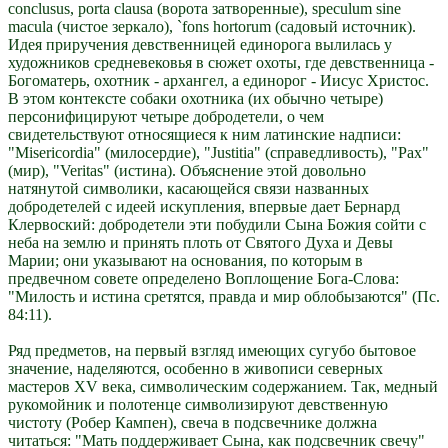
conclusus, porta clausa (ворота затворенные), speculum sine
macula (чистое зеркало), `fons hortorum (садовый источник).
Идея приручения девственницей единорога вылилась у
художников средневековья в сюжет охоты, где девственница -
Богоматерь, охотник - архангел, а единорог - Иисус Христос.
В этом контексте собаки охотника (их обычно четыре)
персонифицируют четыре добродетели, о чем
свидетельствуют относящиеся к ним латинские надписи:
"Misericordia" (милосердие), "Justitia" (справедливость), "Pax"
(мир), "Veritas" (истина). Объяснение этой довольно
натянутой символики, касающейся связи названных
добродетелей с идеей искупления, впервые дает Бернард
Клервоский: добродетели эти побудили Сына Божия сойти с
неба на землю и принять плоть от Святого Духа и Девы
Марии; они указывают на основания, по которым в
предвечном совете определено Воплощение Бога-Слова:
"Милость и истина сретятся, правда и мир облобызаются" (Пс.
84:11).
Ряд предметов, на первый взгляд имеющих сугубо бытовое
значение, наделяются, особенно в живописи северных
мастеров XV века, символическим содержанием. Так, медный
рукомойник и полотенце символизируют девственную
чистоту (Робер Кампен), свеча в подсвечнике должна
читаться: "Мать поддерживает Сына, как подсвечник свечу"