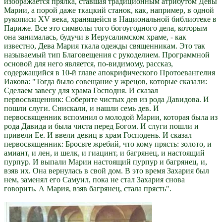
изображается прялка, ставшая традиционным атрибутом Девы
Марии, а порой даже ткацкий станок, как, например, в одной
рукописи XV века, хранящейся в Национальной библиотеке в
Париже. Все это символы того богоугодного дела, которым
она занималась, будучи в Иерусалимском храме, - как
известно, Дева Мария ткала одежды священникам. Это так
называемый тип Благовещения с рукоделием. Программной
основой для него является, по-видимому, рассказ,
содержащийся в 10-й главе апокрифического Протоевангелия
Иакова: "Тогда было совещание у жрецов, которые сказали:
Сделаем завесу для храма Господня. И сказал
первосвященник: Соберите чистых дев из рода Давидова. И
пошли слуги. Снискали, и нашли семь дев. И
первосвященник вспомнил о молодой Марии, которая была из
рода Давида и была чиста перед Богом. И слуги пошли и
привели Ее. И ввели девиц в храм Господень. И сказал
первосвященник: Бросьте жребий, что кому прясть: золото, и
амиант, и лен, и шелк, и гиацинт, и багрянец, и настоящий
пурпур. И выпали Марии настоящий пурпур и багрянец, и,
взяв их. Она вернулась в свой дом. В это время Захария был
нем, заменял его Самуил, пока не стал Захария снова
говорить. А Мария, взяв багрянец, стала прясть".