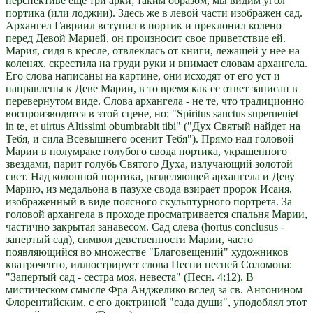
перспективе еще три арки; таким образом, мы видим угол
портика (или лоджии). Здесь же в левой части изображен сад.
Архангел Гавриил вступил в портик и преклонил колено
перед Девой Марией, он произносит свое приветствие ей.
Мария, сидя в кресле, отвлеклась от книги, лежащей у нее на
коленях, скрестила на груди руки и внимает словам архангела.
Его слова написаны на картине, они исходят от его уст и
направлены к Деве Марии, в то время как ее ответ записан в
перевернутом виде. Слова архангела - не те, что традиционно
воспроизводятся в этой сцене, но: "Spiritus sanctus superueniet
in te, et uirtus Altissimi obumbrabit tibi" ("Дух Святый найдет на
Тебя, и сила Всевышнего осенит Тебя"). Прямо над головой
Марии в полумраке голубого свода портика, украшенного
звездами, парит голубь Святого Духа, излучающий золотой
свет. Над колонной портика, разделяющей архангела и Деву
Марию, из медальона в пазухе свода взирает пророк Исаия,
изображенный в виде поясного скульптурного портрета. За
головой архангела в проходе просматривается спальня Марии,
частично закрытая занавесом. Сад слева (hortus conclusus -
запертый сад), символ девственности Марии, часто
появляющийся во множестве "Благовещений" художников
кватроченто, иллюстрирует слова Песни песней Соломона:
"Запертый сад - сестра моя, невеста" (Песн. 4:12). В
мистическом смысле Фра Анджелико вслед за св. Антонином
Флорентийским, с его доктриной "сада души", уподоблял этот