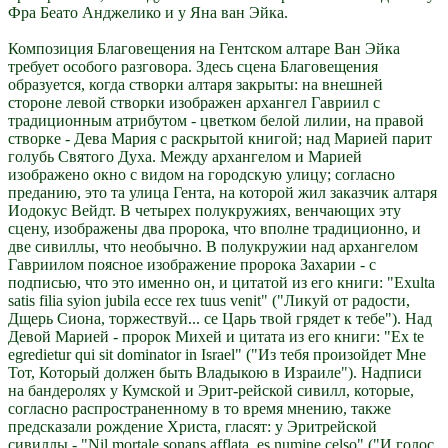
Фра Беато Анджелико и у Яна ван Эйка.
Композиция Благовещения на Гентском алтаре Ван Эйка
требует особого разговора. Здесь сцена Благовещения
образуется, когда створки алтаря закрыты: на внешней
стороне левой створки изображен архангел Гавриил с
традиционным атрибутом - цветком белой лилии, на правой
створке - Дева Мария с раскрытой книгой; над Марией парит
голубь Святого Духа. Между архангелом и Марией
изображено окно с видом на городскую улицу; согласно
преданию, это та улица Гента, на которой жил заказчик алтаря
Иодокус Вейдт. В четырех полукружиях, венчающих эту
сцену, изображены два пророка, что вполне традиционно, и
две сивиллы, что необычно. В полукружии над архангелом
Гавриилом поясное изображение пророка Захарии - с
подписью, что это именно он, и цитатой из его книги: "Exulta
satis filia syion jubila ecce rex tuus venit" ("Ликуй от радости,
Дщерь Сиона, торжествуй... се Царь твой грядет к тебе"). Над
Девой Марией - пророк Михей и цитата из его книги: "Ex te
egredietur qui sit dominator in Israel" ("Из тебя произойдет Мне
Тот, Который должен быть Владыкою в Израиле"). Надписи
на бандеролях у Кумской и Эрит-рейской сивилл, которые,
согласно распространенному в то время мнению, также
предсказали рождение Христа, гласят: у Эритрейской
сивиллы - "Nil mortale sonans afflata. es numine celso" ("И голос