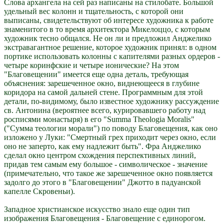
Слова архангела на сей раз написаны на стилобате. Большой
удельный вес колонн и тщательность, с которой они
выписаны, свидетельствуют об интересе художника к работе
знаменитого в то время архитектора Микелоццо, с которым
художник тесно общался. Не он ли и предложил Анджелико
экстравагантное решение, которое художник принял: в одном
портике использовать колонны с капителями разных ордеров -
четыре коринфские и четыре ионические? На этом
"Благовещении" имеется еще одна деталь, требующая
объяснения: зарешеченное окно, виднеющееся в глубине
коридора на самой дальней стене. Программным для этой
детали, по-видимому, было известное художнику рассуждение
св. Антонина (вероятнее всего, курировавшего работу над
росписями монастыря) в его "Summa Theologia Moralis"
("Сумма теологии морали") по поводу Благовещения, как оно
изложено у Луки: "Смертный грех приходит через окно, если
оно не заперто, как ему надлежит быть". Фра Анджелико
сделал окно центром схождения перспективных линий,
придав тем самым ему большое - символическое - значение
(примечательно, что такое же зарешеченное окно появляется
задолго до этого в "Благовещении" Джотто в падуанской
капелле Скровеньи).
Западное христианское искусство знало еще один тип
изображения Благовещения - Благовещение с единорогом.