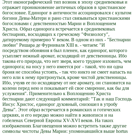
Этот иконографический тип возник в эпоху средневековья и
отражает проникновение античных образов в христианское
богословие. Единорог в античности ассоциировался с культом
богини Девы-Матери и рано стал связываться христианскими
богословами с девственностью Марии и Воплощением
Христа. Образ единорога встречается в средневековых
бестиариях, восходящих к греческому "Физиологу",
датируемому примерно V веком. В одном из них - "Бестиарии
любви" Ришара де Фурниваля XIII в. - читаем: "И
посредством обоняния я был пленен, как единорог, которого
усыпляет нежный аромат, исходящий от девственницы. Ибо
такова его природа, что нет зверя, коего труднее изловить, чем
единорога; на носу у него имеется рог - такой, что ни одна
броня не способна устоять, - так что никто не смеет напасть на
него или к нему притронуться, кроме чистой девственницы.
Ибо, учуяв ее по исходящему от нее аромату, он становится на
колени перед нею и показывает ей свое смирение, как бы для
услужения". Применительно к Воплощению Христа
бестиарии дают следующий комментарий: "Так и наш Господь
Иисус Христос, единорог духовный, снизошел в утробу
Девы". Этот образ встречается в романских и готических
церквях, и его нередко можно найти в живописи и на
гобеленах Северной Европы XV-XVI веков. На таких
изображениях Благовещения можно встретить также другие
символы чистоты Девы Марии: упоминавшийся выше hortus