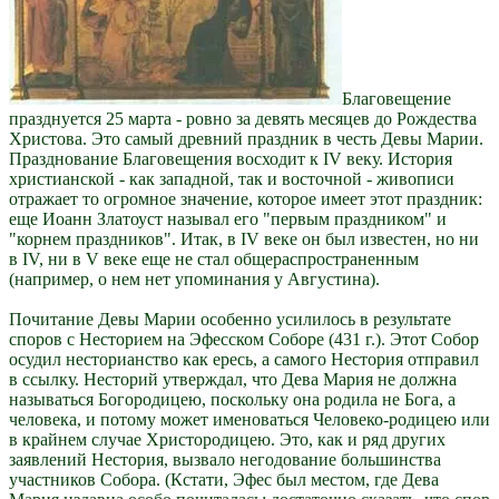
Благовещение
празднуется 25 марта - ровно за девять месяцев до Рождества
Христова. Это самый древний праздник в честь Девы Марии.
Празднование Благовещения восходит к IV веку. История
христианской - как западной, так и восточной - живописи
отражает то огромное значение, которое имеет этот праздник:
еще Иоанн Златоуст называл его "первым праздником" и
"корнем праздников". Итак, в IV веке он был известен, но ни
в IV, ни в V веке еще не стал общераспространенным
(например, о нем нет упоминания у Августина).
Почитание Девы Марии особенно усилилось в результате
споров с Несторием на Эфесском Соборе (431 г.). Этот Собор
осудил несторианство как ересь, а самого Нестория отправил
в ссылку. Несторий утверждал, что Дева Мария не должна
называться Богородицею, поскольку она родила не Бога, а
человека, и потому может именоваться Человеко-родицею или
в крайнем случае Христородицею. Это, как и ряд других
заявлений Нестория, вызвало негодование большинства
участников Собора. (Кстати, Эфес был местом, где Дева