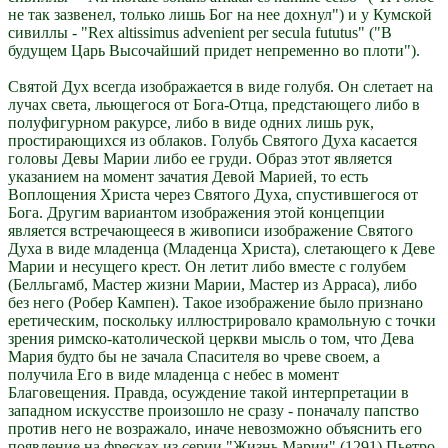
не так зазвенел, только лишь Бог на нее дохнул") и у Кумской
сивиллы - "Rex altissimus advenient per secula fututus" ("В
будущем Царь Высочайший придет непременно во плоти").
Святой Дух всегда изображается в виде голубя. Он слетает на
лучах света, льющегося от Бога-Отца, предстающего либо в
полуфигурном ракурсе, либо в виде одних лишь рук,
простирающихся из облаков. Голубь Святого Духа касается
головы Девы Марии либо ее груди. Образ этот является
указанием на момент зачатия Девой Марией, то есть
Воплощения Христа через Святого Духа, спустившегося от
Бога. Другим вариантом изображения этой концепции
является встречающееся в живописи изображение Святого
Духа в виде младенца (Младенца Христа), слетающего к Деве
Марии и несущего крест. Он летит либо вместе с голубем
(Белльгамб, Мастер жизни Марии, Мастер из Арраса), либо
без него (Робер Кампен). Такое изображение было признано
еретическим, поскольку иллюстрировало крамольную с точки
зрения римско-католической церкви мысль о том, что Дева
Мария будто бы не зачала Спасителя во чреве своем, а
получила Его в виде младенца с небес в момент
Благовещения. Правда, осуждение такой интерпретации в
западном искусстве произошло не сразу - поначалу папство
против него не возражало, иначе невозможно объяснить его
появление на фресках из серии "Жизнь Марии" (1291) Пьетро