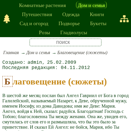
Комнатные растения
Дом и семья
Путешествия
Одежда
Книги
Сад и огород
Подворье
Букеты
Розы
Гладиолусы
Главная
Дом и семья
Благовещение (сюжеты)
admin
25.02.2009
04.11.2012
Благовещение (сюжеты)
В шестой же месяц послан был Ангел Гавриил от Бога в город
Галилейский, называемый Назарет, к Деве, обрученной мужу,
именем Иосифу, из дома Давидова; имя же Деве: Мария.
Ангел, войдя к Ней, сказал: радуйся. Благодатная! Господь с
Тобою; благословенна Ты между женами. Она же, увидев его,
смутилась от слов его и размышляла, что бы это было за
приветствие. И сказал Ей Ангел: не бойся, Мария, ибо Ты