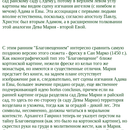
сад райскому саду (Эдему), потому в верхнем левом углу
картины мы видим сцену изгнания ангелом (с нимбом и
мечом) Адама и Евы. Эта ассоциация с первыми людьми
вполне естественна, поскольку, согласно апостолу Павлу,
Христос был вторым Адамом, а в расширенном толковании
этой аналогии Дева Мария - второй Евой.
С этим ранним "Благовещением" интересно сравнить самую
позднюю версию этого сюжета - фреску в Сан Марко (1450 г.).
Как иконографический тип это "Благовещение" ближе
кортонской картине, нежели фреске из кельи того же
монастыря, но имеются и существенные отличия. Мария
предстает без книги, на заднем плане отсутствует
изображение рая и, следовательно, нет сцены изгнания Адама
и Евы, большее значение придано ограде, еще явственнее
подчеркивающей идею hortus conclusus, причем если на
ранней картине ограда разделяла сад Девы Марии и райский
сад, то здесь по ею сторону (в саду Девы Марии) территория
возделана и ухожена, тогда как за оградой - дикий лес. Эти
символы, несомненно, должны читаться в моральном
контексте. Архангел Гавриил теперь не указует перстом на
тайну Благовещения (как это было на кортонской картине), но
скрестил руки на груди в молитвенном жесте, как и Мария.