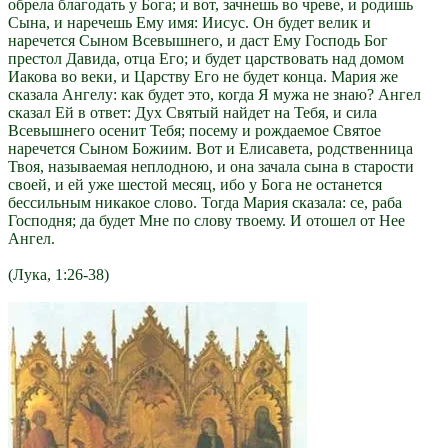
обрела благодать у Бога; и вот, зачнешь во чреве, и родишь
Сына, и наречешь Ему имя: Иисус. Он будет велик и
наречется Сыном Всевышнего, и даст Ему Господь Бог
престол Давида, отца Его; и будет царствовать над домом
Иакова во веки, и Царству Его не будет конца. Мария же
сказала Ангелу: как будет это, когда Я мужа не знаю? Ангел
сказал Ей в ответ: Дух Святый найдет на Тебя, и сила
Всевышнего осенит Тебя; посему и рождаемое Святое
наречется Сыном Божиим. Вот и Елисавета, родственница
Твоя, называемая неплодною, и она зачала сына в старости
своей, и ей уже шестой месяц, ибо у Бога не останется
бессильным никакое слово. Тогда Мария сказала: се, раба
Господня; да будет Мне по слову твоему. И отошел от Нее
Ангел.
(Лука, 1:26-38)