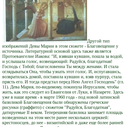
Другой тип
изображений Девы Марии в этом сюжете - Благовещение у
источника. Литературной основой здесь также является
Протоевангелие Иакова: "И, взявши кувшин, пошла за водой,
и услышала голос, возвещающий: Радуйся, благодатная!
Господь с Тобой; благословенна Ты между женами. И стала
оглядываться Она, чтобы узнать этот голос. И, испугавшись,
возвратилась домой, поставила кувшин и, взяв пурпур, стала
прясть его. И тогда предстал перед Нею Ангел Господень" (гл.
11). Дева Мария, по-видимому, покинула Иерусалим, чтобы
жить, как это следует из Евангелия от Луки, в Назарете. Здесь
уже в наше время - в марте 1960 года - под новой латинской
базиликой Благовещения были обнаружены греческие
рисунки (граффито) с сюжетом "Радуйся, Благодатная",
датируемые II веком. Теперешняя базилика занимает площадь
возведенных на этом месте ранее нескольких церквей:
крестоносцев, до нее - византийской и даже еще более ранней