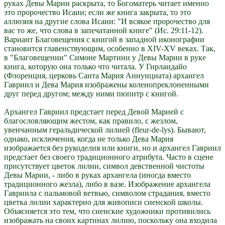
руках Девы Марии раскрыта, то Богоматерь читает именно
это пророчество Исаии; если же книга закрыта, то это
аллюзия на другие слова Исаии: "И всякое пророчество для
вас то же, что слова в запечатанной книге" (Ис. 29:11-12).
Вариант Благовещения с книгой в западной иконографии
становится главенствующим, особенно в XIV-XV веках. Так,
в "Благовещении" Симоне Мартини у Девы Марии в руке
книга, которую она только что читала. У Гирландайо
(Флоренция, церковь Санта Мария Аннунциата) архангел
Гавриил и Дева Мария изображены коленопреклоненными
друг перед другом; между ними пюпитр с книгой.
Архангел Гавриил предстает перед Девой Марией с
благословляющим жестом, как правило, с жезлом,
увенчанным геральдической лилией (fleur-de-lys). Бывают,
однако, исключения, когда не только Дева Мария
изображается без рукоделия или книги, но и архангел Гавриил
предстает без своего традиционного атрибута. Часто в сцене
присутствует цветок лилии, символ девственной чистоты
Девы Марии, - либо в руках архангела (иногда вместо
традиционного жезла), либо в вазе. Изображение архангела
Гавриила с пальмовой ветвью, символом страдания, вместо
цветка лилии характерно для живописи сиенской школы.
Объясняется это тем, что сиенские художники противились
изображать на своих картинах лилию, поскольку она входила