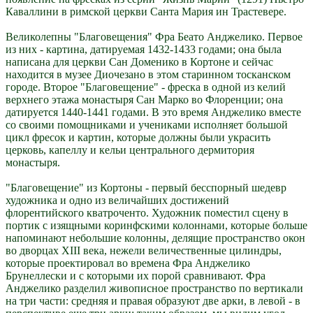
Каваллини в римской церкви Санта Мария ин Трастевере.
Великолепны "Благовещения" Фра Беато Анджелико. Первое
из них - картина, датируемая 1432-1433 годами; она была
написана для церкви Сан Доменико в Кортоне и сейчас
находится в музее Диочезано в этом старинном тосканском
городе. Второе "Благовещение" - фреска в одной из келий
верхнего этажа монастыря Сан Марко во Флоренции; она
датируется 1440-1441 годами. В это время Анджелико вместе
со своими помощниками и учениками исполняет большой
цикл фресок и картин, которые должны были украсить
церковь, капеллу и кельи центрального дермитория
монастыря.
"Благовещение" из Кортоны - первый бесспорный шедевр
художника и одно из величайших достижений
флорентийского кватроченто. Художник поместил сцену в
портик с изящными коринфскими колоннами, которые больше
напоминают небольшие колонны, делящие пространство окон
во дворцах XIII века, нежели величественные цилиндры,
которые проектировал во времена Фра Анджелико
Брунеллески и с которыми их порой сравнивают. Фра
Анджелико разделил живописное пространство по вертикали
на три части: средняя и правая образуют две арки, в левой - в