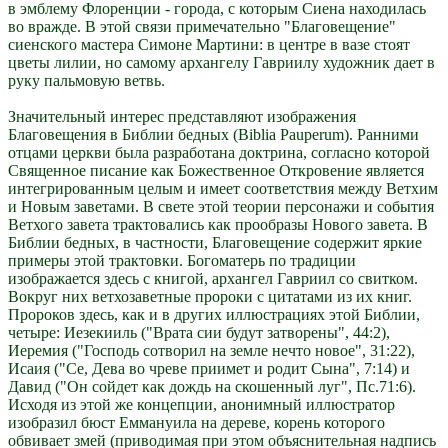
в эмблему Флоренции - города, с которым Сиена находилась
во вражде. В этой связи примечательно "Благовещение"
сиенского мастера Симоне Мартини: в центре в вазе стоят
цветы лилии, но самому архангелу Гавриилу художник дает в
руку пальмовую ветвь.
Значительный интерес представляют изображения
Благовещения в Библии бедных (Biblia Pauperum). Ранними
отцами церкви была разработана доктрина, согласно которой
Священное писание как Божественное Откровение является
интегрированным целым и имеет соответствия между Ветхим
и Новым заветами. В свете этой теории персонажи и события
Ветхого завета трактовались как прообразы Нового завета. В
Библии бедных, в частности, Благовещение содержит яркие
примеры этой трактовки. Богоматерь по традиции
изображается здесь с книгой, архангел Гавриил со свитком.
Вокруг них ветхозаветные пророки с цитатами из их книг.
Пророков здесь, как и в других иллюстрациях этой Библии,
четыре: Иезекииль ("Врата сии будут затворены", 44:2),
Иеремия ("Господь сотворил на земле нечто новое", 31:22),
Исаия ("Се, Дева во чреве приимет и родит Сына", 7:14) и
Давид ("Он сойдет как дождь на скошенный луг", Пс.71:6).
Исходя из этой же концепции, анонимный иллюстратор
изобразил бюст Еммануила на дереве, корень которого
обвивает змей (приводимая при этом объяснительная надпись