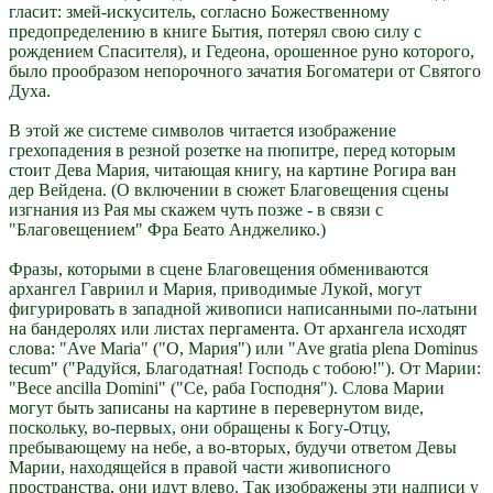
гласит: змей-искуситель, согласно Божественному
предопределению в книге Бытия, потерял свою силу с
рождением Спасителя), и Гедеона, орошенное руно которого,
было прообразом непорочного зачатия Богоматери от Святого
Духа.
В этой же системе символов читается изображение
грехопадения в резной розетке на пюпитре, перед которым
стоит Дева Мария, читающая книгу, на картине Рогира ван
дер Вейдена. (О включении в сюжет Благовещения сцены
изгнания из Рая мы скажем чуть позже - в связи с
"Благовещением" Фра Беато Анджелико.)
Фразы, которыми в сцене Благовещения обмениваются
архангел Гавриил и Мария, приводимые Лукой, могут
фигурировать в западной живописи написанными по-латыни
на бандеролях или листах пергамента. От архангела исходят
слова: "Ave Maria" ("О, Мария") или "Ave gratia plena Dominus
tecum" ("Радуйся, Благодатная! Господь с тобою!"). От Марии:
"Весе ancilla Domini" ("Се, раба Господня"). Слова Марии
могут быть записаны на картине в перевернутом виде,
поскольку, во-первых, они обращены к Богу-Отцу,
пребывающему на небе, а во-вторых, будучи ответом Девы
Марии, находящейся в правой части живописного
пространства, они идут влево. Так изображены эти надписи у