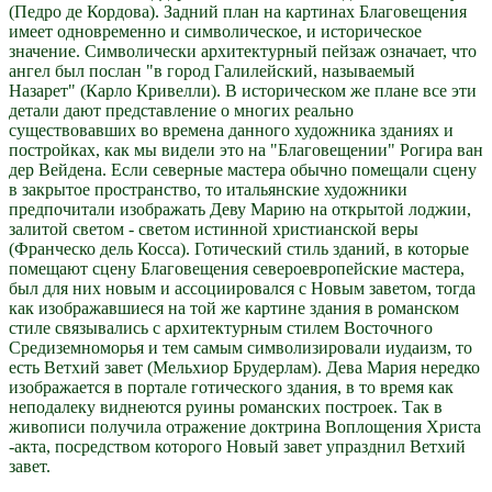
(Педро де Кордова). Задний план на картинах Благовещения
имеет одновременно и символическое, и историческое
значение. Символически архитектурный пейзаж означает, что
ангел был послан "в город Галилейский, называемый
Назарет" (Карло Кривелли). В историческом же плане все эти
детали дают представление о многих реально
существовавших во времена данного художника зданиях и
постройках, как мы видели это на "Благовещении" Рогира ван
дер Вейдена. Если северные мастера обычно помещали сцену
в закрытое пространство, то итальянские художники
предпочитали изображать Деву Марию на открытой лоджии,
залитой светом - светом истинной христианской веры
(Франческо дель Косса). Готический стиль зданий, в которые
помещают сцену Благовещения североевропейские мастера,
был для них новым и ассоциировался с Новым заветом, тогда
как изображавшиеся на той же картине здания в романском
стиле связывались с архитектурным стилем Восточного
Средиземноморья и тем самым символизировали иудаизм, то
есть Ветхий завет (Мельхиор Брудерлам). Дева Мария нередко
изображается в портале готического здания, в то время как
неподалеку виднеются руины романских построек. Так в
живописи получила отражение доктрина Воплощения Христа
-акта, посредством которого Новый завет упразднил Ветхий
завет.