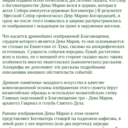
Мария издавна особо почиталась; достаточно сказать, что спор
о богоматеринстве Девы Марии велся в церкви, которая в
актах Собора именуется церковью Богоматери.) В результате
Эфесский Собор провозгласил Деву Марию Богородицей, и
сразу же после этого появились и широко распространились
ее изображения с младенцем на троне в окружении ангелов.
Что касается древнейших изображений Благовещения,
сердцем которого является Дева Мария, то они основываются
не столько на Евангелии от Луки, сколько на апокрифических
источниках. Сущность события передана Лукой достаточно
ясно и полно, но о внешней его стороне сказано мало: такова
особенность многих евангельских (канонических) рассказов.
Апокрифы же дополняют эти рассказы подробными
описаниями внешних обстоятельств событий.
Древние памятники западного искусства в качестве
композиционной основы изображения этого сюжета берут
византийские образцы и используют византийскую схему.
Главных персонажей в Благовещении три - Дева Мария,
архангел Гавриил и голубь Святого Духа.
Ранние изображения Девы Марии в этом сюжете
представляют Богоматерь стоящей на подножии кафисмы, в
левой руке у нее веретено (или два веретена); нередко