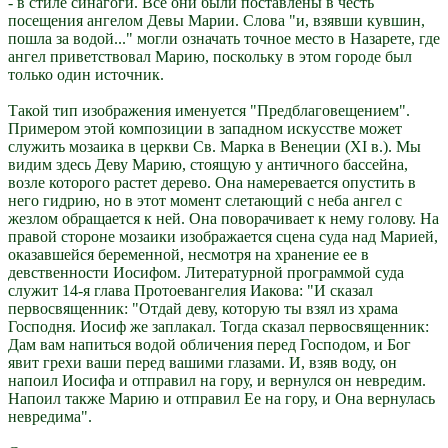
- в стиле синагоги. Все они были поставлены в честь
посещения ангелом Девы Марии. Слова "и, взявши кувшин,
пошла за водой..." могли означать точное место в Назарете, где
ангел приветствовал Марию, поскольку в этом городе был
только один источник.
Такой тип изображения именуется "Предблаговещением".
Примером этой композиции в западном искусстве может
служить мозаика в церкви Св. Марка в Венеции (XI в.). Мы
видим здесь Деву Марию, стоящую у античного бассейна,
возле которого растет дерево. Она намеревается опустить в
него гидрию, но в этот момент слетающий с неба ангел с
жезлом обращается к ней. Она поворачивает к нему голову. На
правой стороне мозаики изображается сцена суда над Марией,
оказавшейся беременной, несмотря на хранение ее в
девственности Иосифом. Литературной программой суда
служит 14-я глава Протоевангелия Иакова: "И сказал
первосвященник: "Отдай деву, которую ты взял из храма
Господня. Иосиф же заплакал. Тогда сказал первосвященник:
Дам вам напиться водой обличения перед Господом, и Бог
явит грехи ваши перед вашими глазами. И, взяв воду, он
напоил Иосифа и отправил на гору, и вернулся он невредим.
Напоил также Марию и отправил Ее на гору, и Она вернулась
невредима".