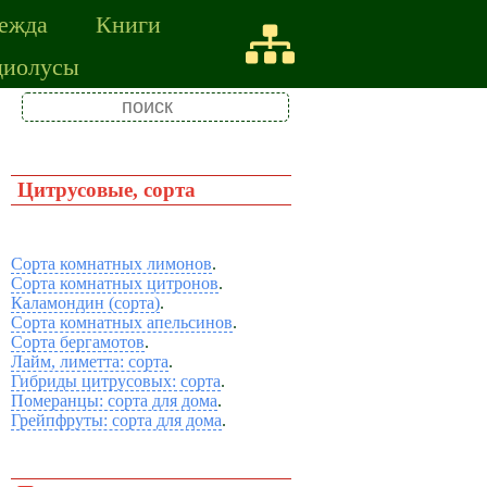
ежда
Книги
диолусы
Цитрусовые, сорта
Сорта комнатных лимонов
.
Сорта комнатных цитронов
.
Каламондин (сорта)
.
Сорта комнатных апельсинов
.
Сорта бергамотов
.
Лайм, лиметта: сорта
.
Гибриды цитрусовых: сорта
.
Померанцы: сорта для дома
.
Грейпфруты: сорта для дома
.