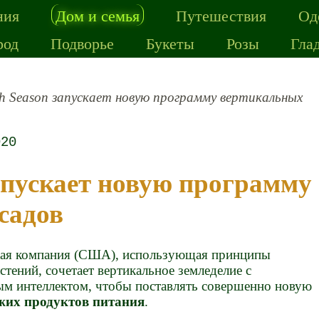
ния
Дом и семья
Путешествия
Од
род
Подворье
Букеты
Розы
Гла
th Season запускает новую программу вертикальных
020
садов
ская компания (США), использующая принципы
тений, сочетает вертикальное земледелие с
ым интеллектом, чтобы поставлять совершенно новую
жих продуктов питания
.