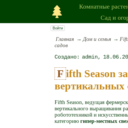
Комнатные расте
Сад и ого
Войти
Главная
Дом и семья
Fif
садов
admin
18.06.2
Fifth Season запускает новую программу
вертикальных 
Fifth Season, ведущая фермер
вертикального выращивания рас
робототехникой и искусственн
категорию
гипер-местных све