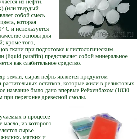
ается из нефти.
x) (или твердый
авляет собой смесь
цвета, которая
0° С и используется
качестве основы для
; кроме того,
цов ткани при подготовке к гистологическим
 (liquid paraffin) представляет собой минеральное
ется как слабительное средство.
земли, сырая нефть является продуктом
 растительных остатков, которые жили в реликтовых
кое название было дано впервые Рейхенбахом (1830
им при перегонке древесной смолы.
учаемых в процессе
е масло, из которого
ляется сырье
ь жидких, мягких и