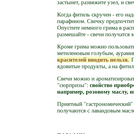
застынет, развяжите узел, и св
Когда фитиль скручен - его на
парафином. Свечку предпочтит
Опустите немного грима в рас
размешайте - свечи получатся 
Кроме грима можно пользоват
метиленовым голубым, аурами
красителей вводить нельзя.
ядовитые продукты, а на фитил
Свечи можно и ароматизироват
"сюрпризы":
свойство приобр
например, розовому маслу, н
Приятный "гастрономический" з
получаются с лавандовым масл