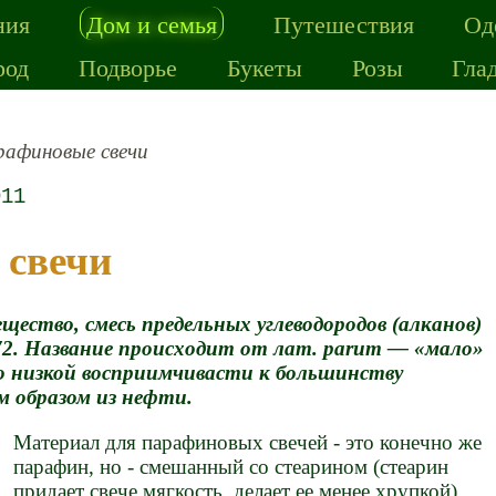
ния
Дом и семья
Путешествия
Од
род
Подворье
Букеты
Розы
Гла
афиновые свечи
011
 свечи
ство, смесь предельных углеводородов (алканов)
2. Название происходит от лат. parum — «мало»
его низкой восприимчивасти к большинству
м образом из нефти.
Материал для парафиновых свечей - это конечно же
парафин, но - смешанный со стеарином (стеарин
придает свече мягкость, делает ее менее хрупкой).