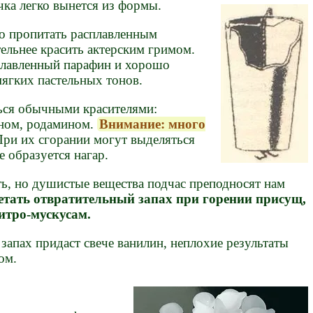
ечка легко вынется из формы.
до пропитать расплавленным
ельнее красить актерским гримом.
плавленный парафин и хорошо
мягких пастельных тонов.
ься обычными красителями:
ном, родамином.
Внимание: много
При их сгорании могут выделяться
е образуется нагар.
ь, но душистые вещества подчас преподносят нам
етать отвратительный запах при горении присущ,
итро-мускусам.
апах придаст свече ванилин, неплохие результаты
ом.