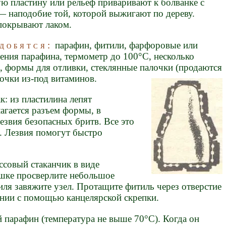
ую пластину или рельеф приваривают к болванке с
 наподобие той, которой выжигают по дереву.
покрывают лаком.
добятся:
парафин, фитили, фарфоровые или
ения парафина, термометр до 100°С, несколько
, формы для отливки, стеклянные палочки (продаются
ночки из-под витаминов.
: из пластилина лепят
агается разъем формы, в
езвия безопасных бритв. Все это
. Лезвия помогут быстро
ссовый стаканчик в виде
ышке просверлите небольшое
иля завяжите узел. Протащите фитиль через отверстие
янии с помощью канцелярской скрепки.
 парафин (температура не выше 70°С). Когда он