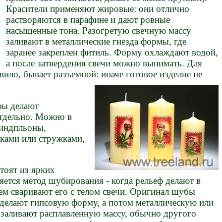
Красители применяют жировые: они отлично
растворяются в парафине и дают ровные
насыщенные тона. Разогретую свечную массу
заливают в металлические гнезда формы, где
заранее закреплен фитиль. Форму охлаждают водой,
а после затвердения свечи можно вынимать. Для
вило, бывает разъемной: иначе готовое изделие не
фы делают
отдельно. Можно в
 индпльоны,
ками или стружками,
тоят из ярких
ется метод шубирования - когда рельеф делают в
тем сваривают его с телом свечи. Оригинал шубы
у делают гипсовую форму, а потом металлическую или
 заливают расплавленную массу, обычно другого