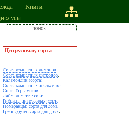
ежда
Книги
диолусы
Цитрусовые, сорта
Сорта комнатных лимонов
.
Сорта комнатных цитронов
.
Каламондин (сорта)
.
Сорта комнатных апельсинов
.
Сорта бергамотов
.
Лайм, лиметта: сорта
.
Гибриды цитрусовых: сорта
.
Померанцы: сорта для дома
.
Грейпфруты: сорта для дома
.