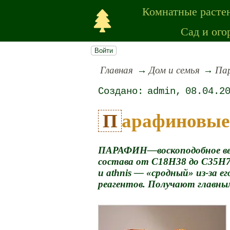
Комнатные расте
Сад и ого
Войти
Главная
Дом и семья
Пар
admin
08.04.2
Парафиновые
ПАРАФИН—воскоподобное веще
состава от С18Н38 до С35Н7
и athnis — «сродный» из-за 
реагентов. Получают главны