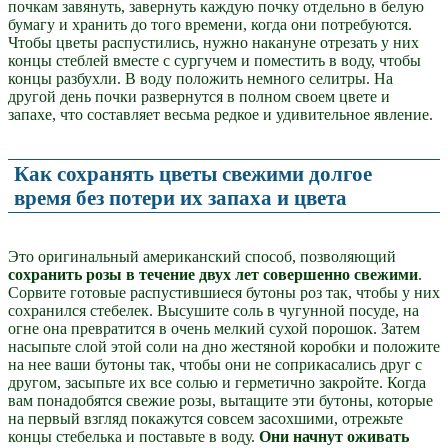
почкам завянуть, завернуть каждую почку отдельно в белую
бумагу и хранить до того времени, когда они потребуются.
Чтобы цветы распустились, нужно накануне отрезать у них
концы стеблей вместе с сургучем и поместить в воду, чтобы
концы разбухли. В воду положить немного селитры. На
другой день почки развернутся в полном своем цвете и
запахе, что составляет весьма редкое и удивительное явление.
Как сохранять цветы свежими долгое
время без потери их запаха и цвета
Это оригинальный американский способ, позволяющий
сохранить розы в течение двух лет совершенно свежими
.
Сорвите готовые распустившиеся бутоны роз так, чтобы у них
сохранился стебелек. Высушите соль в чугунной посуде, на
огне она превратится в очень мелкий сухой порошок. Затем
насыпьте слой этой соли на дно жестяной коробки и положите
на нее ваши бутоны так, чтобы они не соприкасались друг с
другом, засыпьте их все солью и герметично закройте. Когда
вам понадобятся свежие розы, вытащите эти бутоны, которые
на первый взгляд покажутся совсем засохшими, отрежьте
концы стебелька и поставьте в воду.
Они начнут оживать