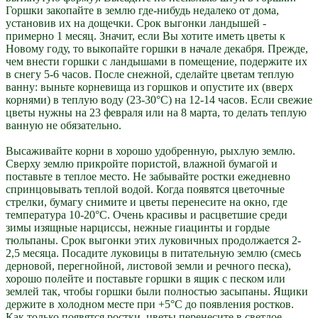
Горшки закопайте в землю где-нибудь недалеко от дома,
установив их на дощечки. Срок выгонки ландышей -
примерно 1 месяц. Значит, если Вы хотите иметь цветы к
Новому году, то выкопайте горшки в начале декабря. Прежде,
чем внести горшки с ландышами в помещение, подержите их
в снегу 5-6 часов. После снежной, сделайте цветам теплую
ванну: выньте корневища из горшков и опустите их (вверх
корнями) в теплую воду (23-30°С) на 12-14 часов. Если свежие
цветы нужны на 23 февраля или на 8 марта, то делать теплую
ванную не обязательно.
Высаживайте корни в хорошо удобренную, рыхлую землю.
Сверху землю прикройте пористой, влажной бумагой и
поставьте в теплое место. Не забывайте ростки ежедневно
спринцовывать теплой водой. Когда появятся цветочные
стрелки, бумагу снимите и цветы перенесите на окно, где
температура 10-20°С. Очень красивы и расцветшие среди
зимы изящные нарциссы, нежные гиацинты и гордые
тюльпаны. Срок выгонки этих луковичных продолжается 2-
2,5 месяца. Посадите луковицы в питательную землю (смесь
дерновой, перегнойной, листовой земли и речного песка),
хорошо полейте и поставьте горшки в ящик с песком или
землей так, чтобы горшки были полностью засыпаны. Ящики
держите в холодном месте при +5°С до появления ростков.
Как только появятся ростки, цветы перенесите в светлое