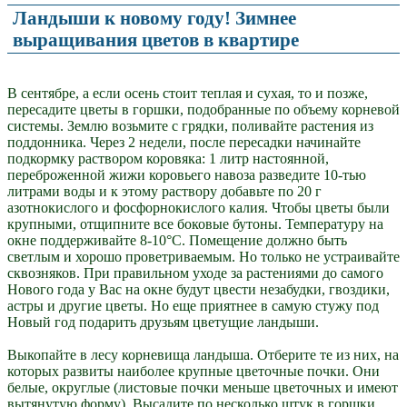
Ландыши к новому году! Зимнее
выращивания цветов в квартире
В сентябре, а если осень стоит теплая и сухая, то и позже,
пересадите цветы в горшки, подобранные по объему корневой
системы. Землю возьмите с грядки, поливайте растения из
поддонника. Через 2 недели, после пересадки начинайте
подкормку раствором коровяка: 1 литр настоянной,
переброженной жижи коровьего навоза разведите 10-тью
литрами воды и к этому раствору добавьте по 20 г
азотнокислого и фосфорнокислого калия. Чтобы цветы были
крупными, отщипните все боковые бутоны. Температуру на
окне поддерживайте 8-10°С. Помещение должно быть
светлым и хорошо проветриваемым. Но только не устраивайте
сквозняков. При правильном уходе за растениями до самого
Нового года у Вас на окне будут цвести незабудки, гвоздики,
астры и другие цветы. Но еще приятнее в самую стужу под
Новый год подарить друзьям цветущие ландыши.
Выкопайте в лесу корневища ландыша. Отберите те из них, на
которых развиты наиболее крупные цветочные почки. Они
белые, округлые (листовые почки меньше цветочных и имеют
вытянутую форму). Высадите по несколько штук в горшки.