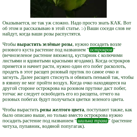
Оказывается, не так уж сложно. Надо просто знать КАК. Вот
об этом и рассказываю в этой статье. :-) Ваши соседи слов не
найдут, когда ваши розы распустятся.
Чтобы
вырастить зелёные розы
, нужно посадить возле
розового куста растение под названием "
острокров
"
(вечнозеленое растение вязожелд, кустарник с колючими
листьями и ядовитыми красными ягодами). Когда острокров
примется и начнет расти, нужно один его побег расколоть,
продеть в этот расщеп розовый прутик по самое очко и
загнуть. Далее расщеп стиснуть и обвязать пенькой так, чтобы
в язвину не мог пройти воздух. Когда очко находящееся на
другой стороне острокрова на розовом прутике даст побег,
тотчас же следует освободить его из расщепа, отчего на
розовых побегах будут получаться цветки зеленого цвета.
Чтобы вырастить
розы желтого цвета
, поступают также, как
было описано выше, но только вместо острокрова нужно
посадить растение под названием "
шильна трава
" (растение
читуха, пупавник, водяной попугагак).