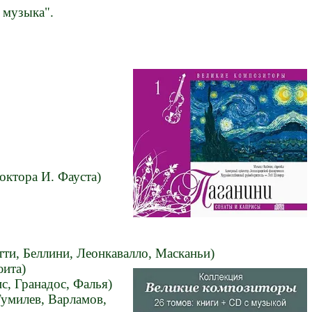
 музыка".
октора И. Фауста)
тти, Беллини, Леонкавалло, Масканьи)
юита)
с, Гранадос, Фалья)
Гумилев, Варламов,