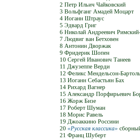
2 Петр Ильич Чайковский
3 Вольфганг Амадей Моцарт
4 Иоганн Штраус
5 Эдвард Григ
6 Николай Андреевич Римский
7 Людвиг ван Бетховен
8 Антонин Дворжак
9 Фридерик Шопен
10 Сергей Иванович Танеев
11 Джузеппе Верди
12 Феликс Мендельсон-Бартол
13 Иоганн Себастьян Бах
14 Рихард Вагнер
15 Александр Порфирьевич Бо
16 Жорж Бизе
17 Роберт Шуман
18 Морис Равель
19 Джоаккино Россини
20
Русская классика
сборный
21 Франц Шуберт