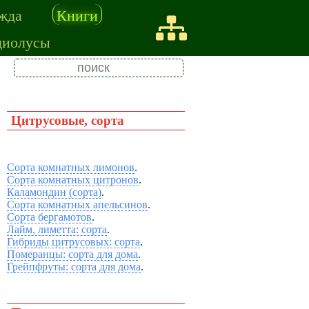
жда
Книги
диолусы
Цитрусовые, сорта
Сорта комнатных лимонов
.
Сорта комнатных цитронов
.
Каламондин (сорта)
.
Сорта комнатных апельсинов
.
Сорта бергамотов
.
Лайм, лиметта: сорта
.
Гибриды цитрусовых: сорта
.
Померанцы: сорта для дома
.
Грейпфруты: сорта для дома
.