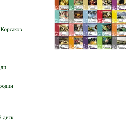
-Корсаков
ьди
родин
 диск