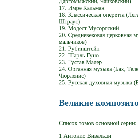
Даргомыжский, Чайковский)
17. Имре Кальман
18. Классическая оперетта (Ле
Штраус)
19. Модест Мусоргский
20. Средневековая церковная м
мальчиков)
21. Рубинштейн
22. Шарль Гуно
23. Густав Малер
24. Органная музыка (Бах, Тел
Чюрленис)
25. Русская духовная музыка (
Великие композит
Список томов основной серии:
1 Антонио Вивальди