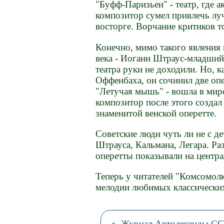
"Буфф-Паризьен" - театр, где а
композитор сумел привлечь лу
восторге. Ворчание критиков т
Конечно, мимо такого явления
века - Иоганн Штраус-младший.
театра руки не доходили. Но, 
Оффенбаха, он сочинил две опе
"Летучая мышь" - вошла в ми
композитор после этого создал
знаменитой венской оперетте.
Советские люди чуть ли не с д
Штрауса, Кальмана, Легара. Ра
оперетты показывали на центра
Теперь у читателей "Комсомол
мелодии любимых классических
Журнал Автолегенды С