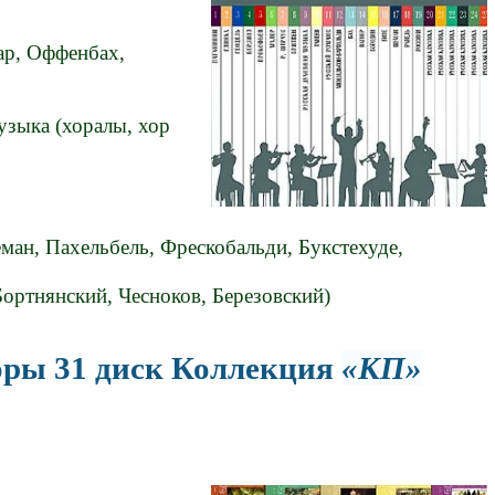
гар, Оффенбах,
узыка (хоралы, хор
еман, Пахельбель, Фрескобальди, Букстехуде,
Бортнянский, Чесноков, Березовский)
оры 31 диск Коллекция
КП