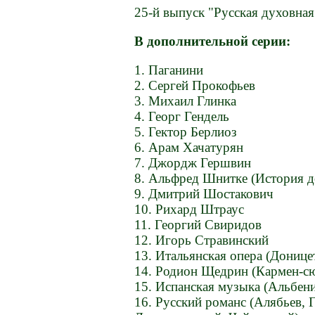
25-й выпуск "Русская духовная
В дополнительной серии:
1. Паганини
2. Сергей Прокофьев
3. Михаил Глинка
4. Георг Гендель
5. Гектор Берлиоз
6. Арам Хачатурян
7. Джордж Гершвин
8. Альфред Шнитке (История д
9. Дмитрий Шостакович
10. Рихард Штраус
11. Георгий Свиридов
12. Игорь Стравинский
13. Итальянская опера (Донице
14. Родион Щедрин (Кармен-с
15. Испанская музыка (Альбени
16. Русский романс (Алябьев, 