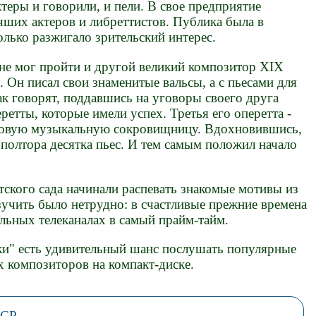
ктеры и говорили, и пели. В свое предприятие
чших актеров и либреттистов. Публика была в
олько разжигало зрительский интерес.
 не мог пройти и другой великий композитор XIX
 Он писал свои знаменитые вальсы, а с пьесами для
как говорят, поддавшись на уговоры своего друга
ретты, которые имели успех. Третья его оперетта -
ровую музыкальную сокровищницу. Вдохновившись,
 полтора десятка пьес. И тем самым положил начало
етского сада начинали распевать знакомые мотивы из
зучить было нетрудно: в счастливые прежние времена
льных телеканалах в самый прайм-тайм.
ки" есть удивительный шанс послушать популярные
 композиторов на компакт-диске.
ССР