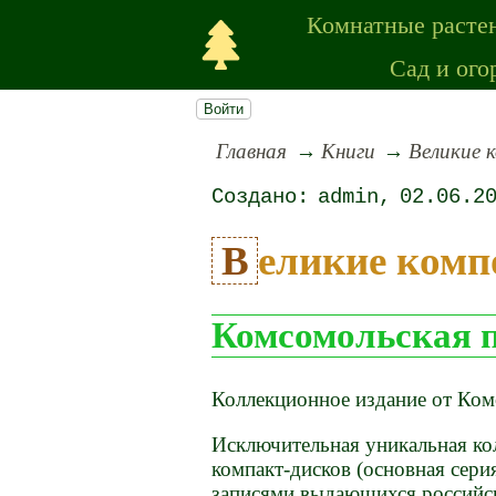
Комнатные расте
Сад и ого
Войти
Главная
Книги
Великие 
admin
02.06.2
Великие ком
Комсомольская 
Коллекционное издание от Ком
Исключительная уникальная кол
компакт-дисков (основная сери
записями выдающихся российс