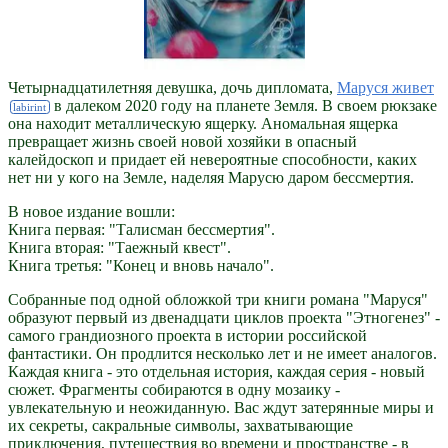
Четырнадцатилетняя девушка, дочь дипломата,
Маруся живет
в далеком 2020 году на планете Земля. В своем рюкзаке
она находит металлическую ящерку. Аномальная ящерка
превращает жизнь своей новой хозяйки в опасный
калейдоскоп и придает ей невероятные способности, каких
нет ни у кого на Земле, наделяя Марусю даром бессмертия.
В новое издание вошли:
Книга первая: "Талисман бессмертия".
Книга вторая: "Таежный квест".
Книга третья: "Конец и вновь начало".
Собранные под одной обложкой три книги романа "Маруся"
образуют первый из двенадцати циклов проекта "Этногенез" -
самого грандиозного проекта в истории российской
фантастики. Он продлится несколько лет и не имеет аналогов.
Каждая книга - это отдельная история, каждая серия - новый
сюжет. Фрагменты собираются в одну мозаику -
увлекательную и неожиданную. Вас ждут затерянные миры и
их секреты, сакральные символы, захватывающие
приключения, путешествия во времени и пространстве - в