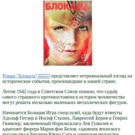
Роман "Блокада"
представляет нетривиальный взгляд на
исторические события, произошедшие в нашей стране.
Летом 1942 года в Советском Союзе поняли, что судьбу
самого страшного противостояния в истории человечества
могут решить несколько маленьких металлических фигурок.
Начинается Большая Игра спецслужб, куда будут втянуты
Адольф Гитлер и Иосиф Сталин, Лаврентий Берия и Генрих
Гиммлер, заключенный Норильсклага Лев Гумилев и
адъютант фюрера Мария фон Белов, садовник японского
посольства в Берлине Юкио Сато и советская медсестра