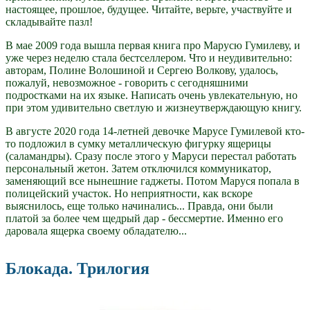
настоящее, прошлое, будущее. Читайте, верьте, участвуйте и
складывайте пазл!
В мае 2009 года вышла первая книга про Марусю Гумилеву, и
уже через неделю стала бестселлером. Что и неудивительно:
авторам, Полине Волошиной и Сергею Волкову, удалось,
пожалуй, невозможное - говорить с сегодняшними
подростками на их языке. Написать очень увлекательную, но
при этом удивительно светлую и жизнеутверждающую книгу.
В августе 2020 года 14-летней девочке Марусе Гумилевой кто-
то подложил в сумку металлическую фигурку ящерицы
(саламандры). Сразу после этого у Маруси перестал работать
персональный жетон. Затем отключился коммуникатор,
заменяющий все нынешние гаджеты. Потом Маруся попала в
полицейский участок. Но неприятности, как вскоре
выяснилось, еще только начинались... Правда, они были
платой за более чем щедрый дар - бессмертие. Именно его
даровала ящерка своему обладателю...
Блокада. Трилогия