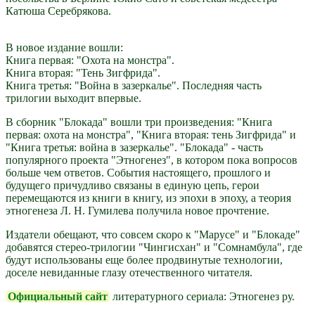
Катюша Серебрякова.
В новое издание вошли:
Книга первая: "Охота на монстра".
Книга вторая: "Тень Зигфрида".
Книга третья: "Война в зазеркалье". Последняя часть
трилогии выходит впервые.
В сборник "Блокада" вошли три произведения: "Книга
первая: охота на монстра", "Книга вторая: тень Зигфрида" и
"Книга третья: война в зазеркалье". "Блокада" - часть
популярного проекта "Этногенез", в котором пока вопросов
больше чем ответов. События настоящего, прошлого и
будущего причудливо связаны в единую цепь, герои
перемещаются из книги в книгу, из эпохи в эпоху, а теория
этногенеза Л. Н. Гумилева получила новое прочтение.
Издатели обещают, что совсем скоро к "Марусе" и "Блокаде"
добавятся стерео-трилогии "Чингисхан" и "Сомнамбула", где
будут использованы еще более продвинутые технологии,
доселе невиданные глазу отечественного читателя.
Официальный сайт
литературного сериала: Этногенез ру.