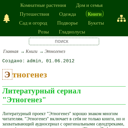
Комнатные растения
Дом и семья
Путешествия
Одежда
Книги
Сад и огород
Подворье
Букеты
Розы
Гладиолусы
Главная
Книги
Этногенез
admin
01.06.2012
Этногенез
Литературный сериал
"Этногенез"
Литературный проект "Этногенез" хорошо знаком многим
читателям. "Этногенез" включает в себя не только книги, но и
захватывающий аудиосериал с оригинальными саундтреками,