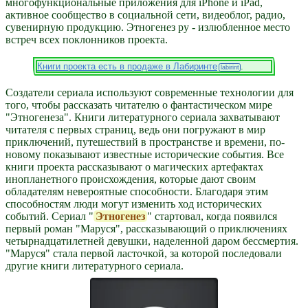
многофункциональные приложения для iPhone и iPad,
активное сообщество в социальной сети, видеоблог, радио,
сувенирную продукцию. Этногенез ру - излюбленное место
встреч всех поклонников проекта.
Книги проекта есть в продаже в Лабиринте
.
Создатели сериала используют современные технологии для
того, чтобы рассказать читателю о фантастическом мире
"Этногенеза". Книги литературного сериала захватывают
читателя с первых страниц, ведь они погружают в мир
приключений, путешествий в пространстве и времени, по-
новому показывают известные исторические события. Все
книги проекта рассказывают о магических артефактах
инопланетного происхождения, которые дают своим
обладателям невероятные способности. Благодаря этим
способностям люди могут изменить ход исторических
событий. Сериал "
Этногенез
" стартовал, когда появился
первый роман "Маруся", рассказывающий о приключениях
четырнадцатилетней девушки, наделенной даром бессмертия.
"Маруся" стала первой ласточкой, за которой последовали
другие книги литературного сериала.