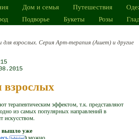
ния
Дом и семья
Путешествия
Оде
род
Подворье
Букеты
Розы
Гла
и для взрослых. Серия Арт-терапия (Ашет) и другие
015
08.2015
я взрослых
ют терапевтическим эффектом, т.к. представляют
(одно из самых популярных направлений в
ит искусством.
ня вышло уже
есь
)
можно