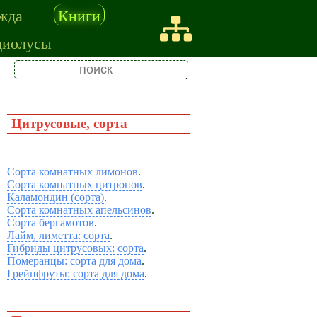
жда
Книги
диолусы
Цитрусовые, сорта
Сорта комнатных лимонов
.
Сорта комнатных цитронов
.
Каламондин (сорта)
.
Сорта комнатных апельсинов
.
Сорта бергамотов
.
Лайм, лиметта: сорта
.
Гибриды цитрусовых: сорта
.
Померанцы: сорта для дома
.
Грейпфруты: сорта для дома
.