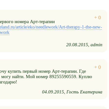
ервого номера Арт-терапии
land.ru/article/eko/needlework/Art-therapy-1-the-new-
rtwork
20.08.2015
admin
хочу купить первый номер Арт-терапии. Где
 не могу найти. Мой номер 89255590559. Куплю
лагодарю!
04.09.2015
Гость Екатерина