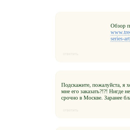
Обзор п
www.tree
series-a
ответить
Подскажите, пожалуйста, я 
мне его заказать?!?! Нигде
срочно в Москве. Заранее б
ответить