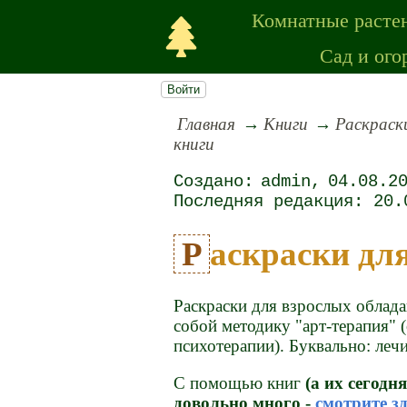
Комнатные расте
Сад и ого
Войти
Главная
Книги
Раскраск
книги
admin
04.08.2
20.
Раскраски дл
Раскраски для взрослых облада
собой методику "арт-терапия" 
психотерапии). Буквально: леч
С помощью книг
(а их сегод
довольно много -
смотрите зд