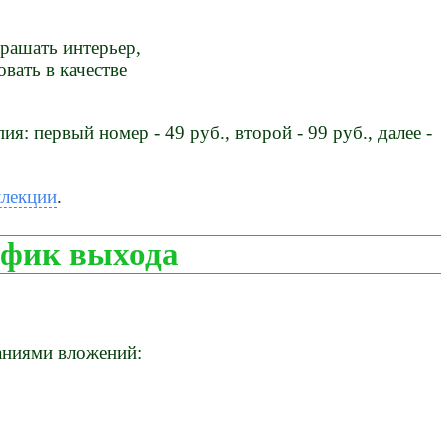
рашать интерьер,
овать в качестве
я: первый номер - 49 руб., второй - 99 руб., далее -
ллекции
.
афик выхода
заниями вложений: