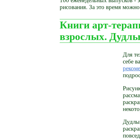
100 еженедельных выпусков - 
рисования. За это время можно
Книги арт-терап
взрослых. Дудл
Для те
себе в
рекоме
подрос
Рисунк
рассма
раскра
некото
Дудлы,
раскра
повсед