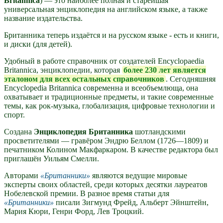
Britannica
) — это наиболее полная и старейшая
универсальная энциклопедия на английском языке, а также
название издательства.
Британника теперь издаётся и на русском языке - есть и книги,
и диски (для детей).
Удобный в работе справочник от создателей Encyclopaedia
Britannica, энциклопедии, которая
более 230 лет является
эталоном для всех остальных справочников
. Сегодняшняя
Encyclopedia Britannica современна и всеобъемлюща, она
охватывает и традиционные предметы, и такие современные
темы, как рок-музыка, глобализация, цифровые технологии и
спорт.
Создана
Энциклопедия Британника
шотландскими
просветителями — гравёром Эндрю Беллом (1726—1809) и
печатником Колином Макфаркаром. В качестве редактора был
приглашён Уильям Смелли.
Авторами
Британники
являются ведущие мировые
эксперты своих областей, среди которых десятки лауреатов
Нобелевской премии. В разное время статьи для
Британники
писали Зигмунд Фрейд, Альберт Эйнштейн,
Мария Кюри, Генри Форд, Лев Троцкий.