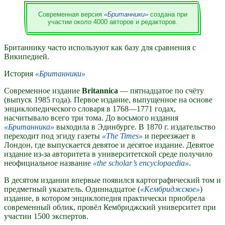
Современная версия
Британники
создана при
участии около 4000 авторов и редакторов.
Британнику часто используют как базу для сравнения с
Википедией.
История
Британники
Современное издание
Britannica
— пятнадцатое по счёту
(выпуск 1985 года). Первое издание, выпущенное на основе
энциклопедического словаря в 1768—1771 годах,
насчитывало всего три тома. До восьмого издания
Британника
выходила в Эдинбурге. В 1870 г. издательство
переходит под эгиду газеты
The Times
и переезжает в
Лондон, где выпускается девятое и десятое издание. Девятое
издание из-за авторитета в университетской среде получило
неофициальное название
the scholar’s encyclopaedia
.
В десятом издании впервые появился картографический том и
предметный указатель. Одиннадцатое (
Кембриджское
)
издание, в котором энциклопедия практически приобрела
современный облик, провёл Кембриджский университет при
участии 1500 экспертов.