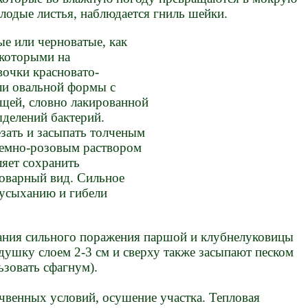
лодые листья, наблюдается гниль шейки.
е или черноватые, как
 которыми на
вочки красновато-
ли овальной формы с
щей, словно лакированной
ыделений бактерий.
зать и засыпать толченым
 темно-розовым раствором
ляет сохранить
товарный вид. Сильное
 усыханию и гибели
ания сильного поражения паршой и клубнелуковицы
душку слоем 2-3 см и сверху также засыпают песком
ьзовать сфагнум).
венных условий, осушение участка. Тепловая