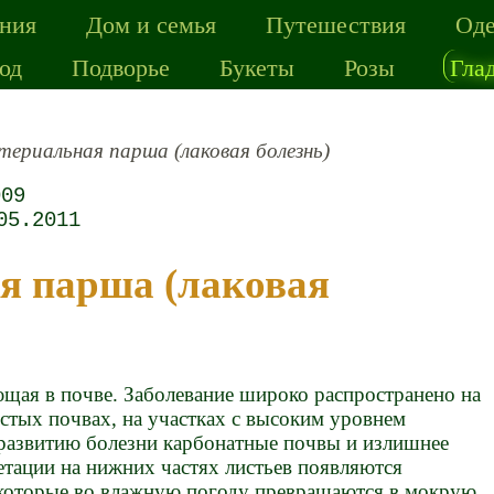
ения
Дом и семья
Путешествия
Од
од
Подворье
Букеты
Розы
Гла
териальная парша (лаковая болезнь)
009
05.2011
ющая в почве. Заболевание широко распространено на
стых почвах, на участках с высоким уровнем
развитию болезни карбонатные почвы и излишнее
гетации на нижних частях листьев появляются
 которые во влажную погоду превращаются в мокрую