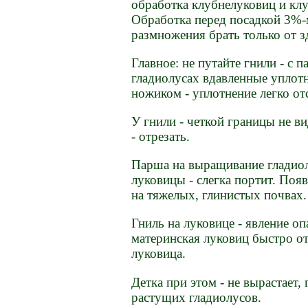
обработка клубнелуковиц и клу
Обработка перед посадкой 3%-
размножения брать только от з
Главное: не путайте гнили - с 
гладиолусах вдавленные уплот
ножиком - уплотнение легко от
У гнили - четкой границы не в
- отрезать.
Парша на выращивание гладиолу
луковицы - слегка портит. Поя
на тяжелых, глинистых почвах.
Гниль на луковице - явление о
материнская луковиц быстро отм
луковица.
Детка при этом - не вырастает
растущих гладиолусов.