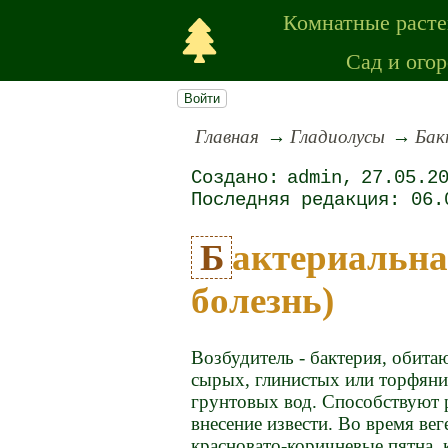
Комнатные раст
Сад и огор
Войти
Главная
Гладиолусы
Бак
admin
27.05.2
06.
Бактериальная парша (лаковая
болезнь)
Возбудитель - бактерия, обита
сырых, глинистых или торфяни
грунтовых вод. Способствуют 
внесение извести. Во время ве
красновато-коричневые пятна,