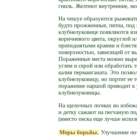
гниль. Желтеют внутренние, мо
На чешуе образуются рыжеваты
будто прожженные, пятна, под
клубнелуковице появляются яз
коричневого цвета, округлой и
приподнятыми краями и блестя
поверхностью, зависящей от в
Пораженные места можно выре
углем и серой или обработать
калия перманганата. Это позво
клубнелуковицу, но портит ее 
поражение паршой приводит к
клубнелуковицы.
На щелочных почвах во избеж
и детку сажают на песчаную по
(вместо песка еще лучше испол
Меры борьбы.
Улучшение поч