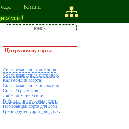
ежда
Книги
диолусы
Цитрусовые, сорта
Сорта комнатных лимонов
.
Сорта комнатных цитронов
.
Каламондин (сорта)
.
Сорта комнатных апельсинов
.
Сорта бергамотов
.
Лайм, лиметта: сорта
.
Гибриды цитрусовых: сорта
.
Померанцы: сорта для дома
.
Грейпфруты: сорта для дома
.