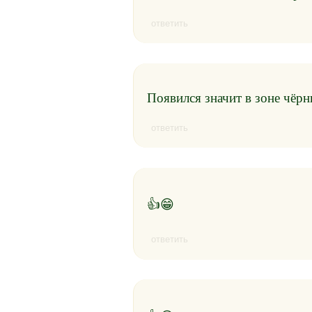
ответить
Появился значит в зоне чëрн
ответить
👍😁
ответить