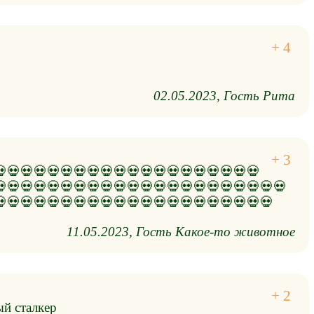
02.05.2023
Гость Рита
💀💀💀💀💀💀💀💀💀💀💀💀💀💀💀💀💀💀💀💀
💀💀💀💀💀💀💀💀💀💀💀💀💀💀💀💀💀💀💀💀💀💀
💀💀💀💀💀💀💀💀💀💀💀💀💀💀💀💀💀💀💀💀💀
11.05.2023
Гость Какое-то животное
ый сталкер