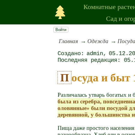
Комнатные расте
Сад и ого
Войти
Главная
Одежда
Посуда
admin
05.12.2
05.
Посуда и быт
Различалась утварь богатых и
была из серебра, повседневна
оловянные» были посудой для
деревянной, у большинства н
Пища даже простого населения 
разнообразна. Хлеб ели в осно