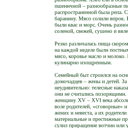
пшеничной – разнообразные пи
распространенной была репа. 
баранину. Мясо солили впрок.
были квас и морс. Очень разн
соленой, свежей, сушено и вял
Резко различалась пища скором
на каждой неделе были постным
мясо, коровье масло и молоко
кулинарно изощренным.
Семейный быт строился на осн
домочадцев – жены и детей. За
неудивительно: телесные наказ
они не считались позорящими.
женщину XV – XVI века абсолю
воле родителей, «сговорные» и
жених и невеста, а их родител
материальные и престижные пр
сулил приращение вотчин или 