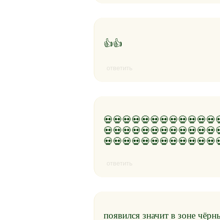
👍👍
ответить
💀💀💀💀💀💀💀💀💀💀💀💀
💀💀💀💀💀💀💀💀💀💀💀💀
💀💀💀💀💀💀💀💀💀💀💀💀
ответить
появился значит в зоне чёрн