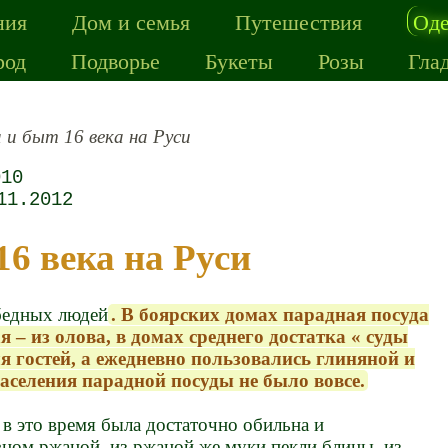
ния
Дом и семья
Путешествия
Од
род
Подворье
Букеты
Розы
Гла
 и быт 16 века на Руси
010
11.2012
 16 века на Руси
 бедных людей
. В боярских домах парадная посуда
я – из олова, в домах среднего достатка « суды
 гостей, а ежедневно пользовались глиняной и
аселения парадной посуды не было вовсе.
в это время была достаточно обильна и
вном ржаной, из ржаной же муки пекли блины, из