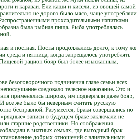
роги и караваи. Ели каши и кисели, из овощей самой
Сравнительно не дорого было мясо, чаще употребляли
 Распространенными прохладительными напитками
ообразна была рыбная пища. Рыба употреблялась
еной.
ная и постная. Посты продолжались долго, к тому же
и среда и пятница, когда запрещалось употреблять
. Пищевой рацион бояр был более изысканным,
ове безоговорочного подчинения главе семьи всех
 непослушание следовало телесное наказание. Это и
ания применялись широко, им подвергали даже бояр,
 И все же было бы неверным считать русскую
тно бесправной. Разумеется, браки совершались по
 «рядные» записи о будущем браке заключали не
и или старшие родственники. Но соображения
еобладали в знатных семьях, где выгодный брак
установление добрых отношений с влиятельными