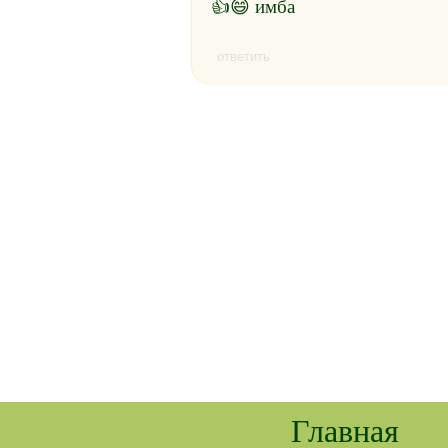
👍😄 имба
ответить
Главная