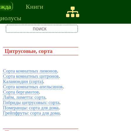
ежда
Книги
диолусы
Цитрусовые, сорта
Сорта комнатных лимонов
.
Сорта комнатных цитронов
.
Каламондин (сорта)
.
Сорта комнатных апельсинов
.
Сорта бергамотов
.
Лайм, лиметта: сорта
.
Гибриды цитрусовых: сорта
.
Померанцы: сорта для дома
.
Грейпфруты: сорта для дома
.