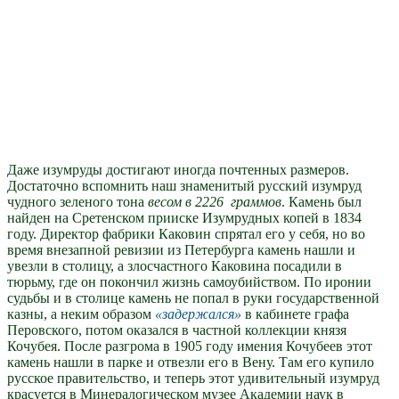
Даже изумруды достигают иногда почтенных размеров.
Достаточно вспомнить наш знаменитый русский изумруд
чудного зеленого тона
весом в 2226 граммов
. Камень был
найден на Сретенском прииске Изумрудных копей в 1834
году. Директор фабрики Каковин спрятал его у себя, но во
время внезапной ревизии из Петербурга камень нашли и
увезли в столицу, а злосчастного Каковина посадили в
тюрьму, где он покончил жизнь самоубийством. По иронии
судьбы и в столице камень не попал в руки государственной
казны, а неким образом
задержался
в кабинете графа
Перовского, потом оказался в частной коллекции князя
Кочубея. После разгрома в 1905 году имения Кочубеев этот
камень нашли в парке и отвезли его в Вену. Там его купило
русское правительство, и теперь этот удивительный изумруд
красуется в Минералогическом музее Академии наук в