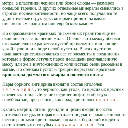
метра, а пластинки черной или белой слюды — размеров
большой тарелки. В других отдельные минералы сменялись в
строгой последовательности, но чаще всего получались те
удивительные структуры, которые принято называть
письменным гранитом или еврейским камнем.
Но образованием красивых письменных гранитов еще не
оканчивается заполнение жилы. Очень часто между обеими
стенками еще сохраняется пустой промежуток или в виде
узкой щели или в виде целой пустоты. В этих пустотах
начинают кристаллизоваться все те элементы и соединения,
которые в форме летучих паров насыщали расплавленную
массу или же в ничтожнейших количествах были рассеяны в
магме. По стенкам пустот и трещин вырастают красивые
кристаллы дымчатого кварца и полевого шпата
.
Пары борного ангидрида входят в состав иголочек
турмалина
, то черного, как уголь, то красивых красных
и зеленых тонов. Летучие соединения фтора образуют
голубоватые, прозрачные, как вода, кристаллы
топаза
.
Калий, натрий, литий, рубидий и цезий входят в состав
литиевой слюды, которая выстилает подчас огромные полости
шестигранными кристаллами, тогда как бериллий входит в
состав зеленых и голубых
аквамаринов
. Эти