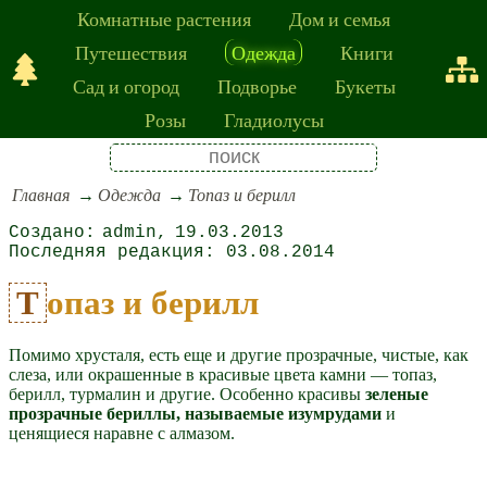
Комнатные растения
Дом и семья
Путешествия
Одежда
Книги
Сад и огород
Подворье
Букеты
Розы
Гладиолусы
Главная
Одежда
Топаз и берилл
admin
19.03.2013
03.08.2014
Топаз и берилл
Помимо хрусталя, есть еще и другие прозрачные, чистые, как
слеза, или окрашенные в красивые цвета камни — топаз,
берилл, турмалин и другие. Особенно красивы
зеленые
прозрачные бериллы, называемые изумрудами
и
ценящиеся наравне с алмазом.