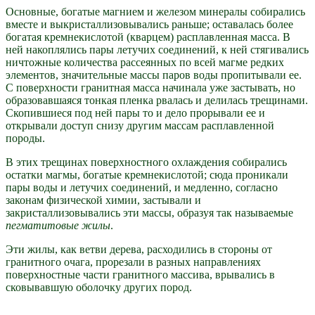
Основные, богатые магнием и железом минералы собирались
вместе и выкристаллизовывались раньше; оставалась более
богатая кремнекислотой (кварцем) расплавленная масса. В
ней накоплялись пары летучих соединений, к ней стягивались
ничтожные количества рассеянных по всей магме редких
элементов, значительные массы паров воды пропитывали ее.
С поверхности гранитная масса начинала уже застывать, но
образовавшаяся тонкая пленка рвалась и делилась трещинами.
Скопившиеся под ней пары то и дело прорывали ее и
открывали доступ снизу другим массам расплавленной
породы.
В этих трещинах поверхностного охлаждения собирались
остатки магмы, богатые кремнекислотой; сюда проникали
пары воды и летучих соединений, и медленно, согласно
законам физической химии, застывали и
закристаллизовывались эти массы, образуя так называемые
пегматитовые жилы
.
Эти жилы, как ветви дерева, расходились в стороны от
гранитного очага, прорезали в разных направлениях
поверхностные части гранитного массива, врывались в
сковывавшую оболочку других пород.