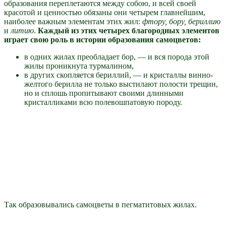
образования переплетаются между собою, и всей своей
красотой и ценностью обязаны они четырем главнейшим,
наиболее важным элементам этих жил:
фтору, бору, бериллию
и
литию
.
Каждый из этих четырех благородных элементов
играет свою роль в истории образования самоцветов:
в одних жилах преобладает бор, — и вся порода этой
жилы проникнута турмалином,
в других скопляется бериллий, — и кристаллы винно-
желтого берилла не только выстилают полости трещин,
но и сплошь пропитывают своими длинными
кристалликами всю полевошпатовую породу.
Так образовывались самоцветы в пегматитовых жилах.