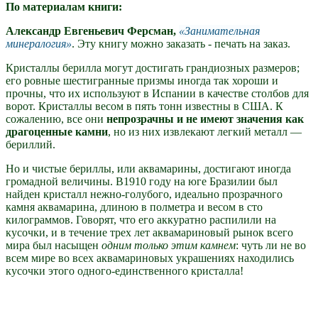
По материалам книги:
Александр Евгеньевич Ферсман,
Занимательная
минералогия
. Эту книгу можно заказать - печать на заказ.
Кристаллы берилла могут достигать грандиозных размеров;
его ровные шестигранные призмы иногда так хороши и
прочны, что их используют в Испании в качестве столбов для
ворот. Кристаллы весом в пять тонн известны в США. К
сожалению, все они
непрозрачны и не имеют значения как
драгоценные камни
, но из них извлекают легкий металл —
бериллий.
Но и чистые бериллы, или аквамарины, достигают иногда
громадной величины. В1910 году на юге Бразилии был
найден кристалл нежно-голубого, идеально прозрачного
камня аквамарина, длиною в полметра и весом в сто
килограммов. Говорят, что его аккуратно распилили на
кусочки, и в течение трех лет аквамариновый рынок всего
мира был насыщен
одним только этим камнем
: чуть ли не во
всем мире во всех аквамариновых украшениях находились
кусочки этого одного-единственного кристалла!