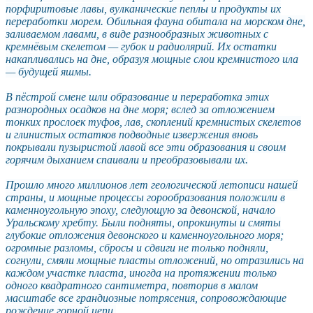
порфиритовые лавы, вулканические пеплы и продукты их
переработки морем. Обильная фауна обитала на морском дне,
заливаемом лавами, в виде разнообразных животных с
кремнёвым скелетом — губок и радиолярий. Их остатки
накапливались на дне, образуя мощные слои кремнистого ила
— будущей яшмы.
В пёстрой смене шли образование и переработка этих
разнородных осадков на дне моря; вслед за отложением
тонких прослоек туфов, лав, скоплений кремнистых скелетов
и глинистых остатков подводные извержения вновь
покрывали пузыристой лавой все эти образования и своим
горячим дыханием спаивали и преобразовывали их.
Прошло много миллионов лет геологической летописи нашей
страны, и мощные процессы горообразования положили в
каменноугольную эпоху, следующую за девонской, начало
Уральскому хребту. Были подняты, опрокинуты и смяты
глубокие отложения девонского и каменноугольного моря;
огромные разломы, сбросы и сдвиги не только подняли,
согнули, смяли мощные пласты отложений, но отразились на
каждом участке пласта, иногда на протяжении только
одного квадратного сантиметра, повторив в малом
масштабе все грандиозные потрясения, сопровождающие
рождение горной цепи.