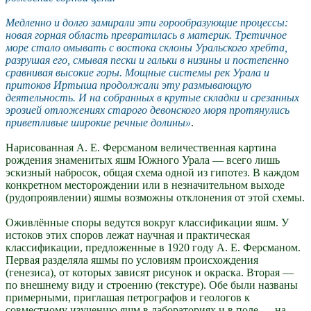
Медленно и долго замирали эти горообразующие процессы:
новая горная область превратилась в материк. Третичное
море стало омывать с востока склоны Уральского хребта,
разрушая его, смывая пески и гальки в низины и постепенно
сравнивая высокие горы. Мощные системы рек Урала и
притоков Иртыша продолжали эту размывающую
деятельность. И на собранных в крутые складки и срезанных
эрозией отложениях старого девонского моря протянулись
приветливые широкие речные долины
.
Нарисованная А. Е. Ферсманом величественная картина
рождения знаменитых яшм Южного Урала — всего лишь
эскизный набросок, общая схема одной из гипотез. В каждом
конкретном месторождении или в незначительном выходе
(рудопроявлении) яшмы возможны отклонения от этой схемы.
Оживлённые споры ведутся вокруг классификации яшм. У
истоков этих споров лежат научная и практическая
классификации, предложенные в 1920 году А. Е. Ферсманом.
Первая разделяла яшмы по условиям происхождения
(генезиса), от которых зависят рисунок и окраска. Вторая —
по внешнему виду и строению (текстуре). Обе были названы
примерными, приглашая петрографов и геологов к
совместному изучению яшм в лабораториях и в поле — на