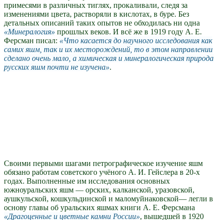
примесями в различных тиглях, прокаливали, следя за
изменениями цвета, растворяли в кислотах, в буре. Без
детальных описаний таких опытов не обходилась ни одна
Минералогия
прошлых веков. И всё же в 1919 году А. Е.
Ферсман писал:
Что касается до научного исследования как
самих яшм, так и их месторождений, то в этом направлении
сделано очень мало, а химическая и минералогическая природа
русских яшм почти не изучена
.
Своими первыми шагами петрографическое изучение яшм
обязано работам советского учёного А. И. Гейслера в 20-х
годах. Выполненные им исследования основных
южноуральских яшм — орских, калканской, уразовской,
аушкульской, кошкульдинской и маломуйнаковской— легли в
основу главы об уральских яшмах книги А. Е. Ферсмана
Драгоценные и цветные камни России
, вышедшей в 1920