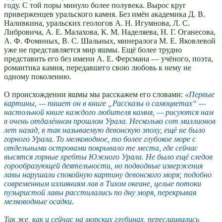
году. С той поры минуло более полувека. Вырос круг
приверженцев уральского камня. Без имён академика Д. В.
Наливкина, уральских геологов А. Н. Игумнова, Л. С.
Либровича, А. Е. Малахова, К. М. Наделяева, Н. Г. Оганесова,
А. Ф. Фоминых, В. С. Шальных, минералога М. Е. Яковлевой
уже не представляется мир яшмы. Ещё более трудно
представить его без имени А. Е. Ферсмана — учёного, поэта,
романтика камня, передавшего свою любовь к нему не
одному поколению.
О происхождении яшмы мы расскажем его словами:
Первые
картины, — пишет он в книге
Рассказы о самоцветах
—
настольной книге каждого любителя камня, — рисуются нам
в очень отдалённом прошлом Урала. Несколько сот миллионов
лет назад, в так называемую девонскую эпоху, ещё не было
горного Урала. То мелководное, то более глубокое море с
отдельными островами покрывало те места, где сейчас
высятся горные хребты Южного Урала. Не было ещё следов
горообразующей деятельности, но подводные извержения
лавы нарушали спокойную картину девонского моря; подобно
современным излияниям лав в Тихом океане, целые потоки
пузыристой лавы расстилались по дну моря, перекрывая
мелководные осадки.
Так же, как и сейчас на морских глубинах, переслаивались