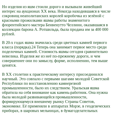
Но изделия из яшм стоили дорого и вызывали живейший
интерес на аукционах XX века. Некогда находившаяся в числе
сокровищ неаполитанских королей коробочка из зелёной с
красными прожилками яшмы работы знаменитого
флорентийского мастера Бенвенутто Челлини, оказавшаяся в
коллекции барона А. Ротшильда, была продана им за 400 000
рублей.
В 20-х годах яшма значилась среди цветных камней первого
класса (порядка).24 Теперь она занимает первое место среди
поделочных камней. Стоимость яшмы сегодня сравнительно
невелика. Изделия же из неё по-прежнему дороги, и чем
совершеннее они по замыслу, форме, исполнению, тем выше
ценятся.
В XX столетии к практическому интересу присоединился
научный. Это совпало с первыми шагами молодой Советской
Республики по восстановлению камнерезной
промышленности, было их следствием. Уральская яшма
обратила на себя внимание как камень-работник. Она нужна
была молодой развивающейся промышленности,
формирующемуся внешнему рынку Страны Советов,
экономике. Её применяли в аппаратах Морзе, в геодезических
приборах, в шаровых мельницах, в бумагоделательных