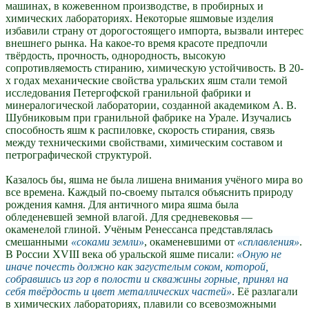
машинах, в кожевенном производстве, в пробирных и
химических лабораториях. Некоторые яшмовые изделия
избавили страну от дорогостоящего импорта, вызвали интерес
внешнего рынка. На какое-то время красоте предпочли
твёрдость, прочность, однородность, высокую
сопротивляемость стиранию, химическую устойчивость. В 20-
х годах механические свойства уральских яшм стали темой
исследования Петергофской гранильной фабрики и
минералогической лаборатории, созданной академиком А. В.
Шубниковым при гранильной фабрике на Урале. Изучались
способность яшм к распиловке, скорость стирания, связь
между техническими свойствами, химическим составом и
петрографической структурой.
Казалось бы, яшма не была лишена внимания учёного мира во
все времена. Каждый по-своему пытался объяснить природу
рождения камня. Для античного мира яшма была
обледеневшей земной влагой. Для средневековья —
окаменелой глиной. Учёным Ренессанса представлялась
смешанными
соками земли
, окаменевшими от
сплавления
.
В России XVIII века об уральской яшме писали:
Оную не
иначе почесть должно как загустелым соком, которой,
собравшись из гор в полости и скважины горные, принял на
себя твёрдость и цвет металлических частей
. Её разлагали
в химических лабораториях, плавили со всевозможными