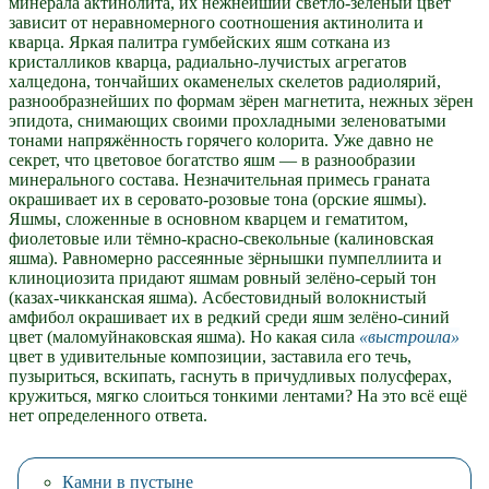
минерала актинолита, их нежнейший светло-зелёный цвет
зависит от неравномерного соотношения актинолита и
кварца. Яркая палитра гумбейских яшм соткана из
кристалликов кварца, радиально-лучистых агрегатов
халцедона, тончайших окаменелых скелетов радиолярий,
разнообразнейших по формам зёрен магнетита, нежных зёрен
эпидота, снимающих своими прохладными зеленоватыми
тонами напряжённость горячего колорита. Уже давно не
секрет, что цветовое богатство яшм — в разнообразии
минерального состава. Незначительная примесь граната
окрашивает их в серовато-розовые тона (орские яшмы).
Яшмы, сложенные в основном кварцем и гематитом,
фиолетовые или тёмно-красно-свекольные (калиновская
яшма). Равномерно рассеянные зёрнышки пумпеллиита и
клиноциозита придают яшмам ровный зелёно-серый тон
(казах-чикканская яшма). Асбестовидный волокнистый
амфибол окрашивает их в редкий среди яшм зелёно-синий
цвет (маломуйнаковская яшма). Но какая сила
выстроила
цвет в удивительные композиции, заставила его течь,
пузыриться, вскипать, гаснуть в причудливых полусферах,
кружиться, мягко слоиться тонкими лентами? На это всё ещё
нет определенного ответа.
Камни в пустыне