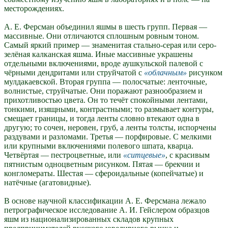
месторождениях.
А. Е. Ферсман объединил яшмы в шесть групп. Первая —
массивные. Они отличаются сплошным ровным тоном.
Самый яркий пример — знаменитая стально-серая или серо-
зелёная калканская яшма. Иные массивные украшены
отдельными включениями, вроде аушкульской палевой с
чёрными дендритами или струйчатой с
облачным
рисунком
мулдакаевской. Вторая группа — полосчатые: ленточные,
волнистые, струйчатые. Они поражают разнообразием и
прихотливостью цвета. Он то течёт спокойными лентами,
тонкими, изящными, контрастными; то размывает контуры,
смещает границы, и тогда ленты словно втекают одна в
другую; то сочен, неровен, груб, а ленты толсты, испорчены
раздувами и разломами. Третья — порфировые. С мелкими
или крупными включениями полевого шпата, кварца.
Четвёртая — пестроцветные, или
ситцевые
, с красивым
пятнистым одноцветным рисунком. Пятая — брекчии и
конгломераты. Шестая — сфероидальные (копейчатые) и
натёчные (агатовидные).
В основе научной классификации А. Е. Ферсмана лежало
петрографическое исследование А. И. Гейслером образцов
яшм из национализированных складов крупных