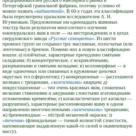
предпринимателей русского ювелирного рынка и
Петергофской гранильной фабрики, поэтому условно её
можно назвать
кабинетной
. В 60-х годах эта классификация
была пересмотрена уральским исследователем А. Н.
Игумновым. Предложенные им одиннадцать яшмовых
текстур были результатом многолетнего изучения
южноуральских яшм в поле — на месторождениях и в цехах
свердловского завода
Русские самоцветы
. Из шести
прежних групп он сохранил три: массивные, полосчатые (или
ленточные) и брекчии. Помимо них в новую классификацию
вошли: а) плойчатые, характерные причудливо смятыми
складками; б) концентрические, с искривлёнными,
разорванными и смятыми кольцами; в) колломорфные — в
виде одиночных или связанных в кружевные цепочки
округлых тел (сферолитов); г) конкреционные — рассохшиеся
желваки с трещинами,
залеченными
кварцем; д)
инкрустационные — тип очень красивых яшм, сложенных
мелкими стяжениями и ажурными слоистыми агатовидными
отложениями кремнезёма; е) катакластические (от катаклаз —
разрушение), характерные расчленяющими яшму в одном
направлении многочисленными
залеченными
трещинами;
ж) брекчиевидные — пёстрой мозаичной окраски; з)
течения
(флюидальные — тонкой волнистой слоистости,
напоминающие выдавленную какой-то силой и окаменевшую
массу).