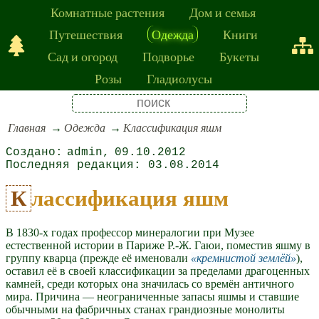
Комнатные растения
Дом и семья
Путешествия
Одежда
Книги
Сад и огород
Подворье
Букеты
Розы
Гладиолусы
Главная
Одежда
Классификация яшм
admin
09.10.2012
03.08.2014
Классификация яшм
В 1830-х годах профессор минералогии при Музее
естественной истории в Париже Р.-Ж. Гаюи, поместив яшму в
группу кварца (прежде её именовали
кремнистой землёй
),
оставил её в своей классификации за пределами драгоценных
камней, среди которых она значилась со времён античного
мира. Причина — неограниченные запасы яшмы и ставшие
обычными на фабричных станах грандиозные монолиты