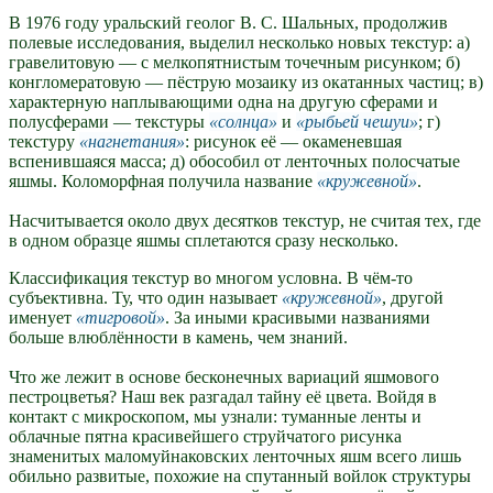
В 1976 году уральский геолог В. С. Шальных, продолжив
полевые исследования, выделил несколько новых текстур: а)
гравелитовую — с мелкопятнистым точечным рисунком; б)
конгломератовую — пёструю мозаику из окатанных частиц; в)
характерную наплывающими одна на другую сферами и
полусферами — текстуры
солнца
и
рыбьей чешуи
; г)
текстуру
нагнетания
: рисунок её — окаменевшая
вспенившаяся масса; д) обособил от ленточных полосчатые
яшмы. Коломорфная получила название
кружевной
.
Насчитывается около двух десятков текстур, не считая тех, где
в одном образце яшмы сплетаются сразу несколько.
Классификация текстур во многом условна. В чём-то
субъективна. Ту, что один называет
кружевной
, другой
именует
тигровой
. За иными красивыми названиями
больше влюблённости в камень, чем знаний.
Что же лежит в основе бесконечных вариаций яшмового
пестроцветья? Наш век разгадал тайну её цвета. Войдя в
контакт с микроскопом, мы узнали: туманные ленты и
облачные пятна красивейшего струйчатого рисунка
знаменитых маломуйнаковских ленточных яшм всего лишь
обильно развитые, похожие на спутанный войлок структуры