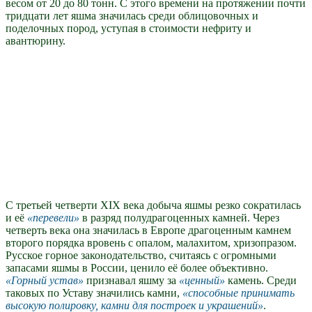
весом от 20 до 80 тонн. С этого времени на протяжении почти
тридцати лет яшма значилась среди облицовочных и
поделочных пород, уступая в стоимости нефриту и
авантюрину.
С третьей четверти XIX века добыча яшмы резко сократилась
и её
перевели
в разряд полудрагоценных камней. Через
четверть века она значилась в Европе драгоценным камнем
второго порядка вровень с опалом, малахитом, хризопразом.
Русское горное законодательство, считаясь с огромными
запасами яшмы в России, ценило её более объективно.
Горный устав
признавал яшму за
ценный
камень. Среди
таковых по Уставу значились камни,
способные принимать
высокую полировку, камни для построек и украшений
.