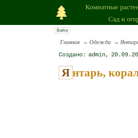
Комнатные расте
Сад и ого
Войти
Главная
Одежда
Янтарь
admin
20.09.2
Янтарь, кора