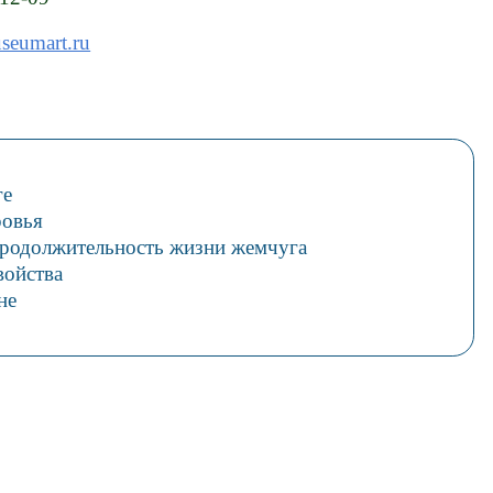
eumart.ru
ге
ровья
 продолжительность жизни жемчуга
войства
не