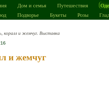
ния
Дом и семья
Путешествия
Од
род
Подворье
Букеты
Розы
Гла
, коралл и жемчуг. Выставка
016
лл и жемчуг