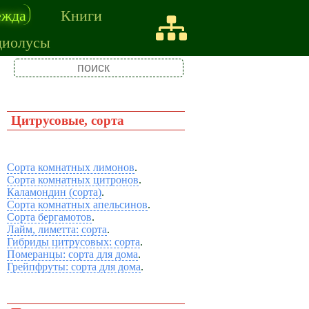
ежда
Книги
диолусы
Цитрусовые, сорта
Сорта комнатных лимонов
.
Сорта комнатных цитронов
.
Каламондин (сорта)
.
Сорта комнатных апельсинов
.
Сорта бергамотов
.
Лайм, лиметта: сорта
.
Гибриды цитрусовых: сорта
.
Померанцы: сорта для дома
.
Грейпфруты: сорта для дома
.