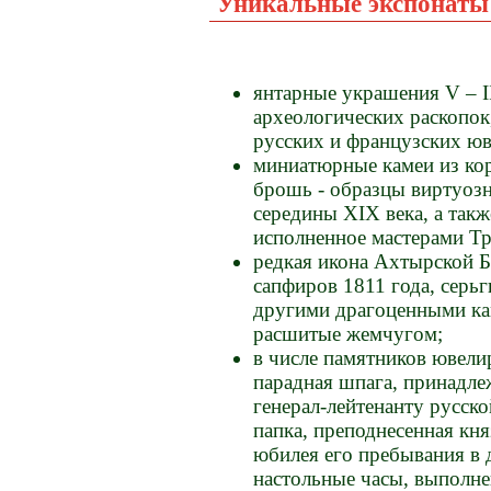
Уникальные экспонаты
янтарные украшения V – II
археологических раскопок
русских и французских юв
миниатюрные камеи из кора
брошь - образцы виртуозн
середины XIX века, а так
исполненное мастерами Тр
редкая икона Ахтырской Б
сапфиров 1811 года, серь
другими драгоценными ка
расшитые жемчугом;
в числе памятников ювели
парадная шпага, принадле
генерал-лейтенанту русск
папка, преподнесенная кн
юбилея его пребывания в 
настольные часы, выполн