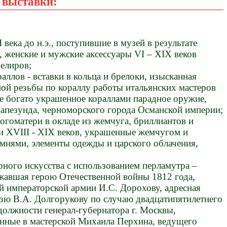
 выставки:
 века до н.э., поступившие в музей в результате
, женские и мужские аксессуары VI – XIX веков
елиров;
ллов - вставки в кольца и брелоки, изысканная
ой резьбы по кораллу работы итальянских мастеров
же богато украшенное кораллами парадное оружие,
апезунда, черноморского города Османской империи;
огоматери в окладе из жемчуга, бриллиантов и
ги XVIII - XIX веков, украшенные жемчугом и
мнями, элементы одежды и царского облачения,
рного искусства с использованием перламутра –
жавшая герою Отечественной войны 1812 года,
ой императорской армии И.С. Дорохову, адресная
язю В.А. Долгорукову по случаю двадцатипятилетнего
должности генерал-губернатора г. Москвы,
енные в мастерской Михаила Перхина, ведущего