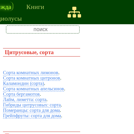
ежда
Книги
диолусы
Цитрусовые, сорта
Сорта комнатных лимонов
.
Сорта комнатных цитронов
.
Каламондин (сорта)
.
Сорта комнатных апельсинов
.
Сорта бергамотов
.
Лайм, лиметта: сорта
.
Гибриды цитрусовых: сорта
.
Померанцы: сорта для дома
.
Грейпфруты: сорта для дома
.