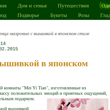
ния
Дом и семья
Путешествия
Од
род
Подворье
Букеты
Розы
Гла
нца махровые с вышивкой в японском стиле
014
02.2015
 комнаты "Mei Yi Tian", изготовленные из
 массу положительных эмоций и приятных ощущений,
тельным подарком.
щной вышивкой