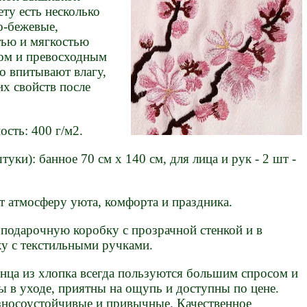
ету есть несколько
о-бежевые,
тью и мягкостью
ном и превосходным
о впитывают влагу,
их свойств после
сть: 400 г/м2.
туки): банное 70 см х 140 см, для лица и рук - 2 шт -
ст атмосферу уюта, комфорта и праздника.
 подарочную коробку с прозрачной стенкой и в
у с текстильными ручками.
нца из хлопка всегда пользуются большим спросом и
 в уходе, приятны на ощупь и доступны по цене.
износоустойчивые и привычные. Качественное