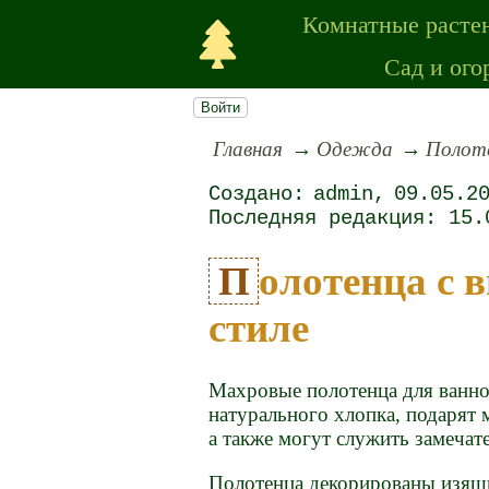
Комнатные расте
Сад и ого
Войти
Главная
Одежда
Полоте
admin
09.05.2
15.
Полотенца с вышивкой в японском
стиле
Махровые полотенца для ванной
натурального хлопка, подарят
а также могут служить замеча
Полотенца декорированы изя