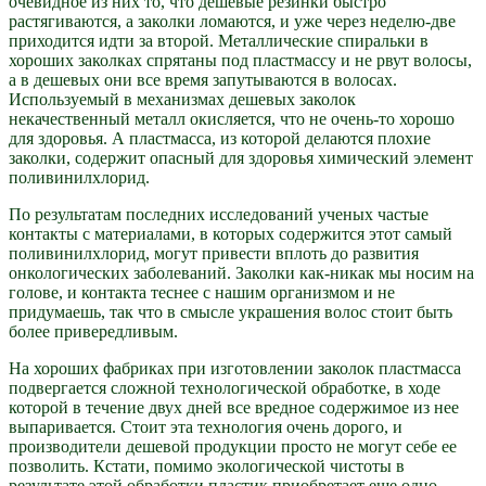
очевидное из них то, что дешевые резинки быстро
растягиваются, а заколки ломаются, и уже через неделю-две
приходится идти за второй. Металлические спиральки в
хороших заколках спрятаны под пластмассу и не рвут волосы,
а в дешевых они все время запутываются в волосах.
Используемый в механизмах дешевых заколок
некачественный металл окисляется, что не очень-то хорошо
для здоровья. А пластмасса, из которой делаются плохие
заколки, содержит опасный для здоровья химический элемент
поливинилхлорид.
По результатам последних исследований ученых частые
контакты с материалами, в которых содержится этот самый
поливинилхлорид, могут привести вплоть до развития
онкологических заболеваний. Заколки как-никак мы носим на
голове, и контакта теснее с нашим организмом и не
придумаешь, так что в смысле украшения волос стоит быть
более привередливым.
На хороших фабриках при изготовлении заколок пластмасса
подвергается сложной технологической обработке, в ходе
которой в течение двух дней все вредное содержимое из нее
выпаривается. Стоит эта технология очень дорого, и
производители дешевой продукции просто не могут себе ее
позволить. Кстати, помимо экологической чистоты в
результате этой обработки пластик приобретает еще одно