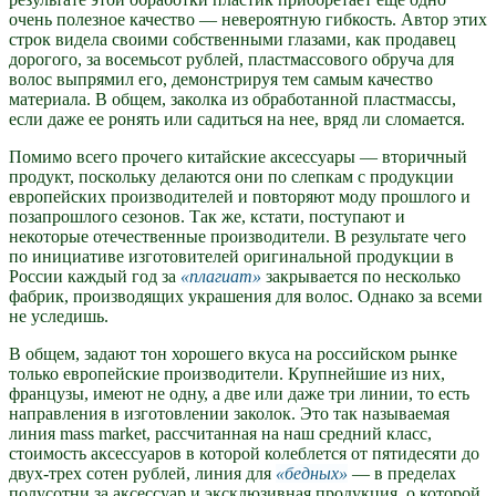
очень полезное качество — невероятную гибкость. Автор этих
строк видела своими собственными глазами, как продавец
дорогого, за восемьсот рублей, пластмассового обруча для
волос выпрямил его, демонстрируя тем самым качество
материала. В общем, заколка из обработанной пластмассы,
если даже ее ронять или садиться на нее, вряд ли сломается.
Помимо всего прочего китайские аксессуары — вторичный
продукт, поскольку делаются они по слепкам с продукции
европейских производителей и повторяют моду прошлого и
позапрошлого сезонов. Так же, кстати, поступают и
некоторые отечественные производители. В результате чего
по инициативе изготовителей оригинальной продукции в
России каждый год за
плагиат
закрывается по несколько
фабрик, производящих украшения для волос. Однако за всеми
не уследишь.
В общем, задают тон хорошего вкуса на российском рынке
только европейские производители. Крупнейшие из них,
французы, имеют не одну, а две или даже три линии, то есть
направления в изготовлении заколок. Это так называемая
линия mass market, рассчитанная на наш средний класс,
стоимость аксессуаров в которой колеблется от пятидесяти до
двух-трех сотен рублей, линия для
бедных
— в пределах
полусотни за аксессуар и эксклюзивная продукция, о которой