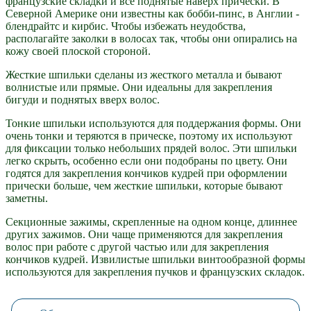
французские складки и все поднятые наверх прически. В
Северной Америке они известны как бобби-пинс, в Англии -
блендрайтс и кирбис. Чтобы избежать неудобства,
располагайте заколки в волосах так, чтобы они опирались на
кожу своей плоской стороной.
Жесткие шпильки сделаны из жесткого металла и бывают
волнистые или прямые. Они идеальны для закрепления
бигуди и поднятых вверх волос.
Тонкие шпильки используются для поддержания формы. Они
очень тонки и теряются в прическе, поэтому их используют
для фиксации только небольших прядей волос. Эти шпильки
легко скрыть, особенно если они подобраны по цвету. Они
годятся для закрепления кончиков кудрей при оформлении
прически больше, чем жесткие шпильки, которые бывают
заметны.
Секционные зажимы, скрепленные на одном конце, длиннее
других зажимов. Они чаще применяются для закрепления
волос при работе с другой частью или для закрепления
кончиков кудрей. Извилистые шпильки винтообразной формы
используются для закрепления пучков и французских складок.