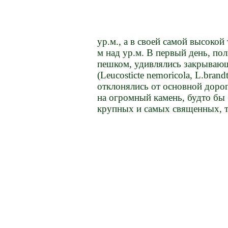
ур.м., а в своей самой высокой
м над ур.м. В первый день, по
пешком, удивлялись закрываю
(Leucosticte nemoricola, L.bran
отклонялись от основной дорог
на огромный камень, будто бы
крупных и самых священных, т