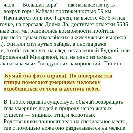
яков. —Большая кора" — так называется путь
вокруг горы Кайлаш протяженностью 59 км.
Начинается он в пос.Тарчен, на высоте 4575 м над
 точке, на перевале Долма Ла, достигает отметки 5636
лные сил, мы радовались возможности пройтись
щим небо тучам гималайских и жемчужных вьюрков
dti), считали спугнутых зайцев, а иногда даже
и, чтобы взглянуть на след, оставленный Буддой, или
 брошенный Миларепой, или на одно из самых
ак называемых "воздушных захоронений" Тибета.
Кумай (на фото справа). По поверьям эти
птицы помогают умершему человеку
освободиться от тела и достичь небес.
В Тибете издавна существует обычай возвращать
тела умерших людей в природу через живых
существ — хищных птиц и животных.
Родственники приносят тело на специальное место,
где с помощью ножа оно разделывается на мелкие