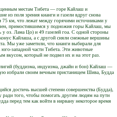
щенным местам Тибета — горе Кайлаш и
ие из поля зрения кианги и газели вдруг снова
и 75 км, что лежат между горячими источниками у
рчен, примостившимся у подножия горы Кайлаш, мы
ь у оз. Лама Цо) и 49 газелей гоа. С одной стороны
 конус Кайлаша, а с другой сияли снежные вершины
та. Мы уже заметили, что кианги выбирали для
а юго-западной части Тибета. Эти животные
м вкусом, который не подвел их и на этот раз.
елигий (буддизма, индуизма, джайн и бон) Кайлаш —
торую избрали своим вечным пристанищем Шива, Будда
щийся достичь высшей степени совершенства (Будда),
у ради того, чтобы помогать другим людям на пути
дда перед тем как войти в нирвану некоторое время