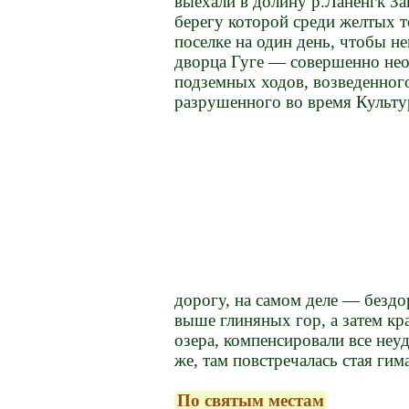
выехали в долину р.Ланенгк За
берегу которой среди желтых 
поселке на один день, чтобы н
дворца Гуге — совершенно не
подземных ходов, возведенног
разрушенного во время Культу
дорогу, на самом деле — безд
выше глиняных гор, а затем кр
озера, компенсировали все неу
же, там повстречалась стая гим
По святым местам