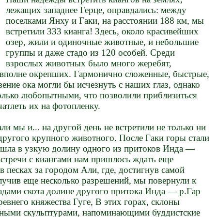
лежащих западнее Герце, оправдались: между
поселками Янху и Гаки, на расстоянии 188 км, мы
встретили 333 кианга! Здесь, около красивейших
озер, жили и одиночные животные, и небольшие
группы и даже стадо из 120 особей. Среди
взрослых животных было много жеребят,
 вполне окрепших. Гармонично сложенные, быстрые,
вение ока могли бы исчезнуть с наших глаз, однако
только любопытными, что позволили приблизиться
чатлеть их на фотопленку.
ли мы и... на другой день не встретили не только ни
 другого крупного животного. После Гаки горы стали
вошла в узкую долину одного из притоков Инда —
стречи с киангами нам пришлось ждать еще
в песках за городом Али, где, достигнув самой
лучив еще несколько разрешений, мы повернули к
адами скота долине другого притока Инда — р.Гар
ревнего княжества Гуге, В этих горах, склоны
ными скульптурами, напоминающими буддистские