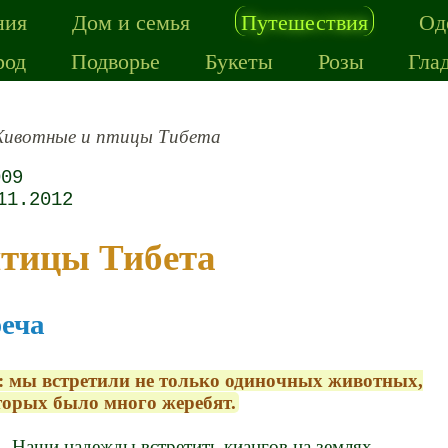
ния
Дом и семья
Путешествия
Од
род
Подворье
Букеты
Розы
Гла
ивотные и птицы Тибета
009
11.2012
птицы Тибета
еча
 мы встретили не только одиночных животных,
оторых было много жеребят.
Наши надежды встретить киангов на землях,