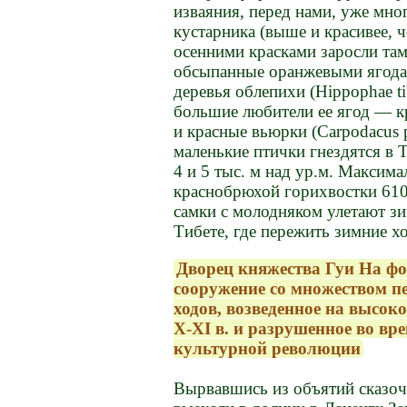
изваяния, перед нами, уже мно
кустарника (выше и красивее, 
осенними красками заросли тама
обсыпанные оранжевыми ягода
деревья облепихи (Hippophae tib
большие любители ее ягод — кр
и красные вьюрки (Carpodacus 
маленькие птички гнездятся в 
4 и 5 тыс. м над ур.м. Максим
краснобрюхой горихвостки 6100
самки с молодняком улетают з
Тибете, где пережить зимние х
Дворец княжества Гуи На фо
сооружение со множеством п
ходов, возведенное на высок
X-XI в. и разрушенное во вр
культурной революции
Вырвавшись из объятий сказоч