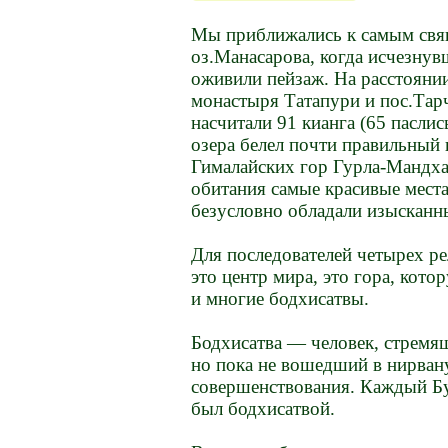
Мы приближались к самым свя
оз.Манасарова, когда исчезнувш
оживили пейзаж. На расстояни
монастыря Татапури и пос.Та
насчитали 91 кианга (65 паслис
озера белел почти правильный
Гималайских гор Гурла-Мандха
обитания самые красивые мест
безусловно обладали изысканны
Для последователей четырех р
это центр мира, это гора, ко
и многие бодхисатвы.
Бодхисатва — человек, стремя
но пока не вошедший в нирван
совершенствования. Каждый Бу
был бодхисатвой.