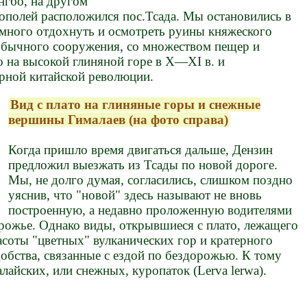
нгбо, на другом
тополей расположился пос.Тсада. Мы остановились в
емного отдохнуть и осмотреть руины княжеского
обычного сооружения, со множеством пещер и
о на высокой глиняной горе в X—XI в. и
рной китайской революции.
Вид с плато на глиняные горы и снежные
вершины Гималаев (на фото справа)
Когда пришло время двигаться дальше, Дензин
предложил выезжать из Тсады по новой дороге.
Мы, не долго думая, согласились, слишком поздно
уяснив, что "новой" здесь называют не вновь
построенную, а недавно проложенную водителями
орожье. Однако виды, открывшиеся с плато, лежащего
асоты "цветных" вулканических гор и кратерного
добства, связанные с ездой по бездорожью. К тому
алайских, или снежных, куропаток (Lerva lerwa).