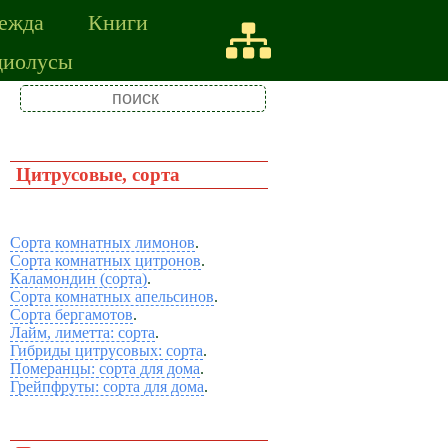
ежда
Книги
диолусы
Цитрусовые, сорта
Сорта комнатных лимонов
.
Сорта комнатных цитронов
.
Каламондин (сорта)
.
Сорта комнатных апельсинов
.
Сорта бергамотов
.
Лайм, лиметта: сорта
.
Гибриды цитрусовых: сорта
.
Померанцы: сорта для дома
.
Грейпфруты: сорта для дома
.