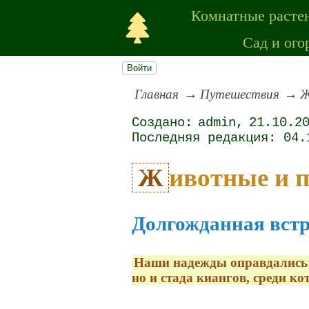
Комнатные расте
Сад и ого
Войти
Главная
Путешествия
Ж
admin
21.10.2
04.
Животные и 
Долгожданная встр
Наши надежды оправдались:
но и стада киангов, среди к