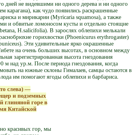
го дней не видевшими ни одного дерева и ни одного
чем карагана), как чудо появились раскрашенные
риска и мирикарии (Myricaria squamosa), a также
ми и обвитые ломоносом кусты и отдельно стоящие
etana, H.salicifolia). В зарослях облепихи мелькали
аснобрюхие горихвостки (Phoenicurus erythrogaster)
puniceus). Эти удивительные ярко окрашенные
Тибете на очень больших высотах, в основном между
альная зарегистрированная высота гнездования
 м над ур.м. После периода гнездования, когда
имовать на южные склоны Гималаев, самцы остаются в
олода им помогают ягоды облепихи и барбариса.
то слева) —
ещер и подземных
ой глиняной горе в
емя Китайской
но красивых гор, мы