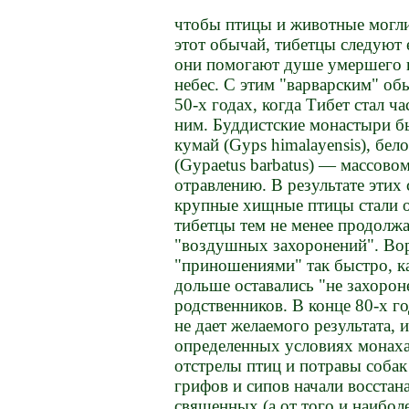
чтобы птицы и животные могли
этот обычай, тибетцы следуют
они помогают душе умершего к
небес. С этим "варварским" обы
50-х годах, когда Тибет стал ч
ним. Буддистские монастыри 
кумай (Gyps himalayensis), бел
(Gypaetus barbatus) — массов
отравлению. В результате этих
крупные хищные птицы стали оч
тибетцы тем не менее продолжа
"воздушных захоронений". Вор
"приношениями" так быстро, к
дольше оставались "не захорон
родственников. В конце 80-х г
не дает желаемого результата,
определенных условиях монаха
отстрелы птиц и потравы соба
грифов и сипов начали восстан
священных (а от того и наибо