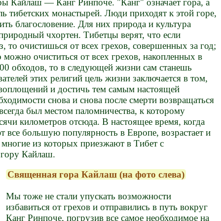
оры Кайлаш — Канг Ринпоче. "Канг" означает гора, а
ь тибетских монастырей. Люди приходят к этой горе,
ить благословение. Для них природа и культура
природный чхортен. Тибетцы верят, что если
, то очистишься от всех грехов, совершенных за год;
о можно очиститься от всех грехов, накопленных в
 100 обходов, то в следующей жизни сам станешь
вателей этих религий цель жизни заключается в том,
евоплощений и достичь тем самым настоящей
обходимости снова и снова после смерти возвращаться
всегда был местом паломничества, к которому
сячи километров отсюда. В настоящее время, когда
т все большую популярность в Европе, возрастает и
 многие из которых приезжают в Тибет с
 гору Кайлаш.
Священная гора Кайлаш (на фото слева)
Мы тоже не стали упускать возможности
избавиться от грехов и отправились в путь вокруг
Канг Ринпоче, погрузив все самое необходимое на