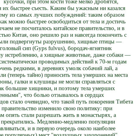
кусочки, при этом кости тоже мелко дробятся,
 их быстрее съесть. Каким бы ужасным ни казался
 ему из самых лучших побуждений: таким образом
ак можно быстрее освободиться от тела и достичь
чаем не посчиталось китайское правительство, и в
астью Китая, оно решило раз и навсегда покончить с
были подвергнуты разрушению, хищные птицы —
оголовый сип (Gyps fulvus), бородач-ягнятник
ому истреблению, а хищные животные, даже собаки —
 систематически проводимых действий к 70-м годам
ень редкими, в деревнях умолк собачий лай, а
ли (теперь тайно) приносить тела умерших на места
оны, галки и клушицы не могли справляться с
ак большие хищники, и поэтому тела умерших
енными", что болью отзывалось в сердцах
одов стало очевидно, что такой путь покорения Тибета
 и правительство изменило свою политику: при
м опять стали разрешать жить в монастырях, а
к прекратились. Медленно-медленно популяции
авливаться, и в первую очередь около наиболее
лее популярных) мест "воздушных захоронений",