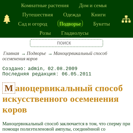
Комнатные растения
Дом и семья
Путешествия
Одежда
Книги
Сад и огород
Подворье
Букеты
Розы
Гладиолусы
Главная
Подворье
Маноцервикальный способ
осеменения коров
admin
02.08.2009
06.05.2011
Маноцервикальный способ
искусственного осеменения
коров
Маноцервикальный способ заключается в том, что сперму при
помощи полиэтиленовой ампулы, соединённой со