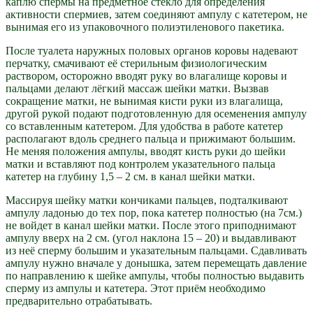
каплю спермы на предметное стекло для определения
активности спермиев, затем соединяют ампулу с катетером, не
вынимая его из упаковочного полиэтиленового пакетика.
После туалета наружных половых органов коровы надевают
перчатку, смачивают её стерильным физиологическим
раствором, осторожно вводят руку во влагалище коровы и
пальцами делают лёгкий массаж шейки матки. Вызвав
сокращение матки, не вынимая кисти руки из влагалища,
другой рукой подают подготовленную для осеменения ампулу
со вставленным катетером. Для удобства в работе катетер
располагают вдоль среднего пальца и прижимают большим.
Не меняя положения ампулы, вводят кисть руки до шейки
матки и вставляют под контролем указательного пальца
катетер на глубину 1,5 – 2 см. в канал шейки матки.
Массируя шейку матки кончиками пальцев, подталкивают
ампулу ладонью до тех пор, пока катетер полностью (на 7см.)
не войдет в канал шейки матки. После этого приподнимают
ампулу вверх на 2 см. (угол наклона 15 – 20) и выдавливают
из неё сперму большим и указательным пальцами. Сдавливать
ампулу нужно вначале у донышка, затем перемещать давление
по направлению к шейке ампулы, чтобы полностью выдавить
сперму из ампулы и катетера. Этот приём необходимо
предварительно отрабатывать.