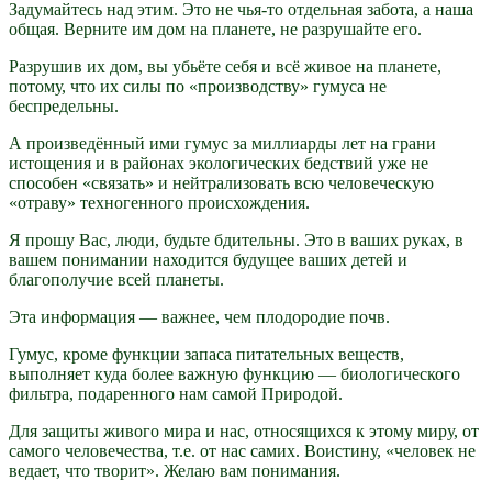
Задумайтесь над этим. Это не чья-то отдельная забота, а наша
общая. Верните им дом на планете, не разрушайте его.
Разрушив их дом, вы убьёте себя и всё живое на планете,
потому, что их силы по «производству» гумуса не
беспредельны.
А произведённый ими гумус за миллиарды лет на грани
истощения и в районах экологических бедствий уже не
способен «связать» и нейтрализовать всю человеческую
«отраву» техногенного происхождения.
Я прошу Вас, люди, будьте бдительны. Это в ваших руках, в
вашем понимании находится будущее ваших детей и
благополучие всей планеты.
Эта информация — важнее, чем плодородие почв.
Гумус, кроме функции запаса питательных веществ,
выполняет куда более важную функцию — биологического
фильтра, подаренного нам самой Природой.
Для защиты живого мира и нас, относящихся к этому миру, от
самого человечества, т.е. от нас самих. Воистину, «человек не
ведает, что творит». Желаю вам понимания.