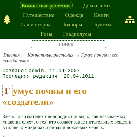
Комнатные растения
Дом и семья
Путешествия
Одежда
Книги
Сад и огород
Подворье
Букеты
Розы
Гладиолусы
Главная
Комнатные растения
Гумус почвы и его
«создатели»
admin
11.04.2007
20.04.2011
Гумус почвы и его
«создатели»
Здесь - о создателях плодородия почвы, о, так называемых,
«накопителях», о тех, кто создаёт запас питательных веществ
в почве: о микробах, грибах и дождевых червях.