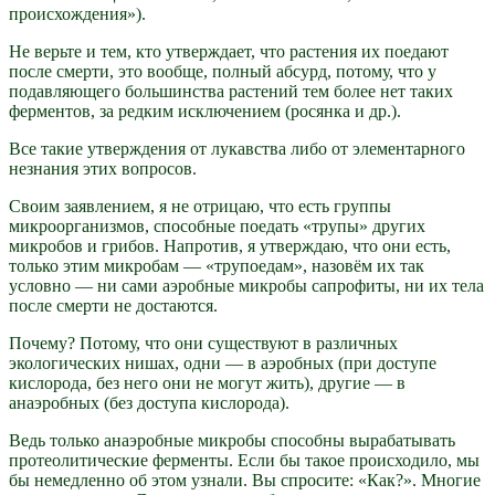
происхождения»).
Не верьте и тем, кто утверждает, что растения их поедают
после смерти, это вообще, полный абсурд, потому, что у
подавляющего большинства растений тем более нет таких
ферментов, за редким исключением (росянка и др.).
Все такие утверждения от лукавства либо от элементарного
незнания этих вопросов.
Своим заявлением, я не отрицаю, что есть группы
микроорганизмов, способные поедать «трупы» других
микробов и грибов. Напротив, я утверждаю, что они есть,
только этим микробам — «трупоедам», назовём их так
условно — ни сами аэробные микробы сапрофиты, ни их тела
после смерти не достаются.
Почему? Потому, что они существуют в различных
экологических нишах, одни — в аэробных (при доступе
кислорода, без него они не могут жить), другие — в
анаэробных (без доступа кислорода).
Ведь только анаэробные микробы способны вырабатывать
протеолитические ферменты. Если бы такое происходило, мы
бы немедленно об этом узнали. Вы спросите: «Как?». Многие