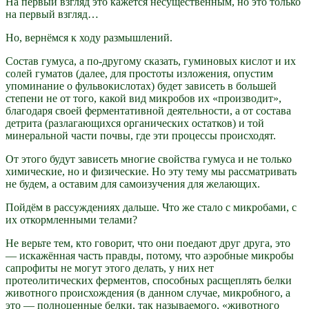
На первый взгляд это кажется несущественным, но это только
на первый взгляд…
Но, вернёмся к ходу размышлений.
Состав гумуса, а по-другому сказать, гуминовых кислот и их
солей гуматов (далее, для простоты изложения, опустим
упоминание о фульвокислотах) будет зависеть в большей
степени не от того, какой вид микробов их «производит»,
благодаря своей ферментативной деятельности, а от состава
детрита (разлагающихся органических остатков) и той
минеральной части почвы, где эти процессы происходят.
От этого будут зависеть многие свойства гумуса и не только
химические, но и физические. Но эту тему мы рассматривать
не будем, а оставим для самоизучения для желающих.
Пойдём в рассуждениях дальше. Что же стало с микробами, с
их откормленными телами?
Не верьте тем, кто говорит, что они поедают друг друга, это
— искажённая часть правды, потому, что аэробные микробы
сапрофиты не могут этого делать, у них нет
протеолитических ферментов, способных расщеплять белки
животного происхождения (в данном случае, микробного, а
это — полноценные белки, так называемого, «животного