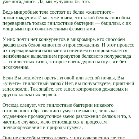
уже догадались. Да, мы «учуяли» бы это.
Ведь микробные тела состоят из белка «животного»
происхождения. И мы уже знаем, что такой белок способны
переваривать только гнилостные бактерии — бациллы, с их
мощными протеолитическими ферментами.
У них почти нет конкурентов в микромире, кто способен
расщеплять белок животного происхождения. И этот процесс
их переваривания называется гниением и сопровождается
неизбежным выделением продуктов белкового полураспада
— гнилостных газов, которые очень дурно пахнут все без
исключения.
Если Вы возьмёте горсть луговой или лесной почвы, Вы
«учуете» гнилостный запах? Нет, вы почувствуете, приятный
запах земли. Так знайте, это запах копролитов дождевых и
других кольчатых червей.
Отсюда следует, что гнилостные бактерии никакого
отношения к образованию гумуса не имеют, лишь как
отдалённое промежуточное звено разложения белков и то, в
частных случаях, мало относящихся к процессам
почвообразования и природы гумуса.
Они не способны этого делать, у них совершенно другие