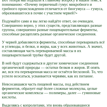
Вот теперь мы подошли к главному вопросу в нашей теме, к
пониманию: «Почему первичный гумус микробного и
грибного происхождения отличается от биогумуса — гумуса,
образовавшегося в почве с участием червей?»
Подумайте сами и вы легко найдёте ответ, он очевиден.
Совершенно верно, у этих существ, представляющих разные
группы, совершенно разные пищеварительные ферменты,
способные расщеплять разные органические соединения.
У червей добавляются ферменты, способные переваривать всё
и углеводы, и белки, и жиры, как у всех животных. А значит,
составляющая часть перевариваемой массы в их
пищеварительной трубке будет другой.
В ней будут содержаться и другие химические соединения
органической природы — остатки белков и жиров. И опять
же, вся эта переваренная масса не остаётся бесхозной. То, что
успело всосаться, усваивается червями, как их питание.
Невсосавшаяся часть пищевой массы, под действием
ферментов, образует ещё более сложные молекулы, целые
органические комплексы — полимеры, далее — гуминовые
кислоты.
Выделяясь с копролитами, эти вновь образовавшиеся