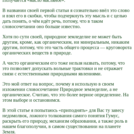
Получается «масло масляное».
В названии своей первой статьи я сознательно ввёл это слово
и взял его в скобки, чтобы подчеркнуть эту мысль и с целью
дать понять, о чём идёт речь, потому, что в таком
словосочетании оно больше известно.
Хотя по сути своей, природное земледелие не может быть
другим, кроме, как органическим, ни минеральным, никаким
другим, потому, что это часть общего процесса — круговорота
органических веществ в природе.
А чисто органическим его тоже нельзя назвать, потому, что
это позволяет допускать вольные трактовки и не отражает
связи с естественными природными явлениями.
Это мой ответ на вопрос, почему я использую в своем
изложении словосочетание Природное земледелие, а не
органическое. Считаю, что это более верное определение. На
этом выборе и остановимся.
В этой статье я попытаюсь «приподнять» для Вас ту завесу
недомолвок, ложного толкования самого понятия Гумус,
раскрыть его природу, механизм образования, а также роль в
нашем благополучии, в самом существовании на планете
Земля.