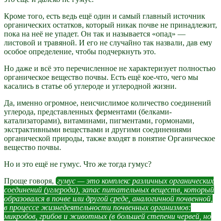
Кроме того, есть ведь ещё один и самый главный источник
органических остатков, который никак почве не принадлежит,
пока на неё не упадет. Он так и называется «опад» —
листовой и травяной. И его не случайно так назвали, дав ему
особое определение, чтобы подчеркнуть это.
Но даже и всё это перечисленное не характеризует полностью
органическое вещество почвы. Есть ещё кое-что, чего мы
касались в статье об углероде и углеродной жизни.
Да, именно огромное, неисчислимое количество соединений
углерода, представленных ферментами (белками-
катализаторами), витаминами, пигментами, гормонами,
экстрактивными веществами и другими соединениями
органической природы, также входят в понятие Органическое
вещество почвы.
Но и это ещё не гумус. Что же тогда гумус?
Проще говоря,
гумус — это комплекс различных органических
соединений (углерода), запас питательных веществ, который
образовался в почве или другой среде, аналогичной почвенной,
в процессе жизнедеятельности почвенных организмов:
микробов, грибов и животных (в большей степени червей, но