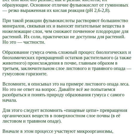
образующие. Основное отличие фульвокислот от гуминовых
— резко выраженная их кислая реакция (рН 2,6-2,8).
При такой реакции фульвокислоты растворяют большинство
минералов, связывая их и выносят питательные вещества в
нижележащие слои, чем снижают почвенное плодородие для
растений. Их соли, практически не доступны для растений.
Но это — частности.
Образование гумуса очень сложный процесс биологических и
биохимических превращений остатков растительного (а также
животного) происхождения в почве, главным образом в
третьем, заключительном слое листового и травяного опада —
гумусовом горизонте.
Вспомните, я описывал это на примере листового опада леса.
Но это не ответ на вопрос. Давайте всё же попытаемся
разобраться и понять природу образования гумуса с самого
начала.
Для этого следует вспомнить «пищевые цепи» превращения
органических веществ в поверхностном слое почвы (в её
листовом и травяном опаде).
Вначале в этом процессе участвуют микроорганизмы,