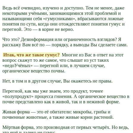
Ведь всё очевидно, изучено и доступно. Тем не менее, даже
некоторыми учёными, занимающимися этой проблемой и
называющими себя «гумусниками», вбрасываются ложные
понятия по сути, когда они отождествляют понятия гумус и
перегной. Это — в корне не верно.
Что это? Дезинформация или ограниченность взглядов? Я
расскажу Вам всё по — порядку, а выводы Вы сделаете сами.
Итак, что же такое гумус?
Многие из Вас в ответ на этот
вопрос скажут то же самое, что слышат из уст таких
«недоУчёных» — перегной или, в лучшем случае,
органическое вещество почвы.
Нет, в том и в другом случае, Вы окажетесь не правы.
Перегной, как мы уже знаем, это продукт, точнее
«полупродукт» процесса гниения. А органическое вещество в
почве представлено как в живой, так и в неживой форме.
Живая форма — это её обитатели: микробы, грибы и
почвенные животные, а также живые корни растений.
Мёртвая форма, это производная от первых четырёх. Но ведь,
это ещё и далеко не гумус.