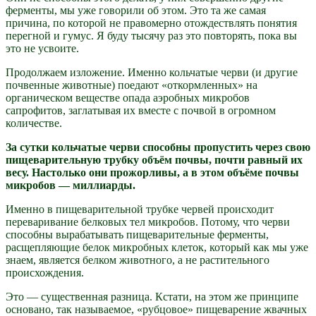
ферменты, мы уже говорили об этом. Это та же самая
причина, по которой не правомерно отождествлять понятия
перегной и гумус. Я буду тысячу раз это повторять, пока вы
это не усвоите.
Продолжаем изложение. Именно кольчатые черви (и другие
почвенные животные) поедают «откормленных» на
органическом веществе опада аэробных микробов
сапрофитов, заглатывая их вместе с почвой в огромном
количестве.
За сутки кольчатые черви способны пропустить через свою
пищеварительную трубку объём почвы, почти равный их
весу. Настолько они прожорливы, а в этом объёме почвы
микробов — миллиарды.
Именно в пищеварительной трубке червей происходит
переваривание белковых тел микробов. Потому, что черви
способны вырабатывать пищеварительные ферменты,
расщепляющие белок микробных клеток, который как мы уже
знаем, является белком животного, а не растительного
происхождения.
Это — существенная разница. Кстати, на этом же принципе
основано, так называемое, «рубцовое» пищеварение жвачных