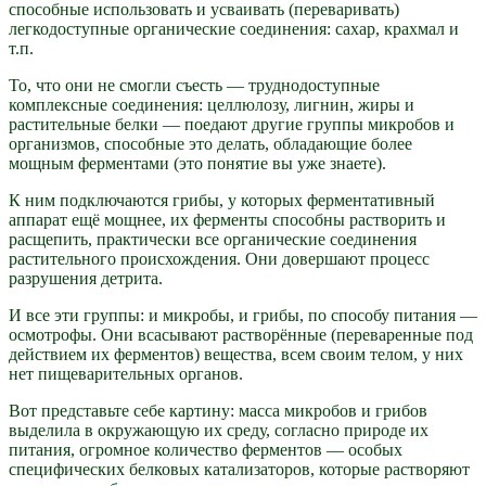
способные использовать и усваивать (переваривать)
легкодоступные органические соединения: сахар, крахмал и
т.п.
То, что они не смогли съесть — труднодоступные
комплексные соединения: целлюлозу, лигнин, жиры и
растительные белки — поедают другие группы микробов и
организмов, способные это делать, обладающие более
мощным ферментами (это понятие вы уже знаете).
К ним подключаются грибы, у которых ферментативный
аппарат ещё мощнее, их ферменты способны растворить и
расщепить, практически все органические соединения
растительного происхождения. Они довершают процесс
разрушения детрита.
И все эти группы: и микробы, и грибы, по способу питания —
осмотрофы. Они всасывают растворённые (переваренные под
действием их ферментов) вещества, всем своим телом, у них
нет пищеварительных органов.
Вот представьте себе картину: масса микробов и грибов
выделила в окружающую их среду, согласно природе их
питания, огромное количество ферментов — особых
специфических белковых катализаторов, которые растворяют