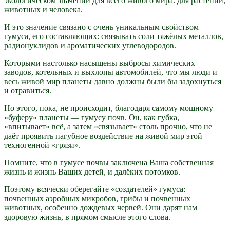
экологическом значении для всего живого мира: для растений,
животных и человека.
И это значение связано с очень уникальным свойством
гумуса, его составляющих: связывать соли тяжёлых металлов,
радионуклидов и ароматических углеводородов.
Которыми настолько насыщены выбросы химических
заводов, котельных и выхлопы автомобилей, что мы люди и
весь живой мир планеты давно должны были бы задохнуться
и отравиться.
Но этого, пока, не происходит, благодаря самому мощному
«буферу» планеты — гумусу почв. Он, как губка,
«впитывает» всё, а затем «связывает» столь прочно, что не
даёт проявить пагубное воздействие на живой мир этой
техногенной «грязи».
Помните, что в гумусе почвы заключена Ваша собственная
жизнь и жизнь Ваших детей, и далёких потомков.
Поэтому всячески оберегайте «создателей» гумуса:
почвенных аэробных микробов, грибы и почвенных
животных, особенно дождевых червей. Они дарят нам
здоровую жизнь, в прямом смысле этого слова.