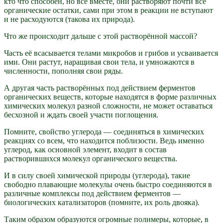
кто что способен, но все вместе, они растворяют почти все
органические остатки, сами при этом в реакции не вступают
и не расходуются (такова их природа).
Что же происходит дальше с этой растворённой массой?
Часть её всасывается телами микробов и грибов и усваивается
ими. Они растут, наращивая свои тела, и умножаются в
численности, пополняя свои ряды.
А другая часть растворённых под действием ферментов
органических веществ, которые находятся в форме различных
химических молекул разной сложности, не может оставаться
бесхозной и ждать своей участи поглощения.
Помните, свойство углерода — соединяться в химических
реакциях со всем, что находится поблизости. Ведь именно
углерод, как основной элемент, входит в состав
растворившихся молекул органического вещества.
И в силу своей химической природы (углерода), такие
свободно плавающие молекулы очень быстро соединяются в
различные комплексы под действием ферментов —
биологических катализаторов (помните, их роль двояка).
Таким образом образуются огромные полимеры, которые, в