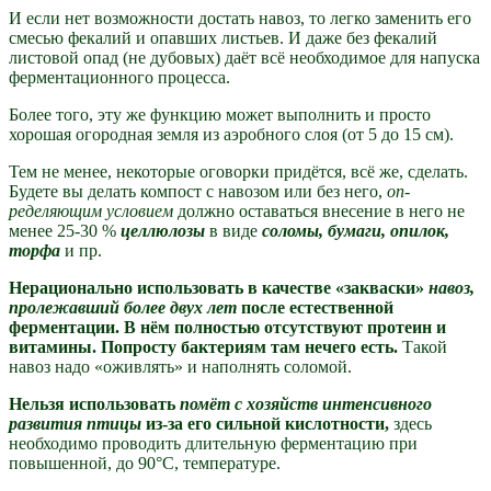
И если нет возможности достать навоз, то легко заменить его
смесью фекалий и опавших листьев. И даже без фекалий
листовой опад (не дубовых) даёт всё необходимое для напуска
ферментационного процесса.
Более того, эту же функцию может
выполнить и просто
хорошая огородная земля из аэробного слоя (от 5 до 15 см).
Тем не менее, некоторые оговорки
придётся, всё же, сде­лать.
Будете вы делать компост с навозом
или без него,
оп­
ределяющим условием
должно оставаться внесение в него не
менее 25-30 %
целлюлозы
в виде
соломы, бумаги, опилок,
торфа
и пр.
Нерационально использовать в качестве «закваски»
навоз,
пролежавший более двух лет
после естественной
ферментации. В нём полностью отсутствуют протеин и
витами­ны. Попросту бактериям там нечего есть.
Такой
навоз надо «оживлять» и наполнять соломой.
Нельзя использовать
помёт с хозяйств интенсивного
развития птицы
из-за его сильной кислотности,
здесь
необходимо проводить длительную ферментацию при
повышенной, до 90°С, температуре.