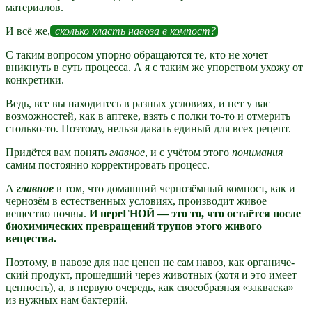
материалов.
И всё же,
сколько класть навоза в компост?
С таким вопросом упорно обращаются те, кто не хочет
вникнуть в суть процесса. А я с таким же упорством ухожу от
конкретики.
Ведь, все вы находитесь в разных условиях, и нет у вас
возможностей, как в аптеке, взять с полки то-то и отмерить
столько-то. Поэтому, нельзя давать единый для всех рецепт.
Придётся вам понять
главное
, и с учётом этого
понимания
самим постоянно корректировать про­цесс.
А
главное
в том, что домашний чернозёмный компост, как и
чернозём в естественных условиях, производит живое
вещество почвы.
И переГНОЙ — это то, что остаётся после
биохимических превращений трупов этого живого
вещества.
Поэтому, в навозе для нас ценен не сам навоз, как органиче­
ский продукт, прошедший через животных (хотя и это имеет
ценность), а, в первую очередь, как своеобразная «закваска»
из нужных нам бактерий.