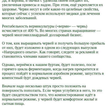
Да, и коровы, и бычки с удовольствием поедают их,
увеличивая привесы и надои. При этом, ещё укрепляется их
здоровье. Черви несут в себе какие-то целебные свойства,
которые сейчас с успехом используют медики для лечения
многих заболеваний.
Рентабельность вермикультуры («верми» — червь)
исчисляется от 400 %. Во многих странах выращивание —
червей многомиллиардный долларовый бизнес.
О том, кик выращивать червей и получать большую прибыль
от них, будет изложено в одном из следующих выпусков
«Напродного опыта». Как говорят, следите за рекламой и
становитесь членами нашего сообщества.
Однако, вернёмся к нашим буртам, будет полезно, после
горячего цикла ферментации, когда нагрев прекратится и
процесс пойдёт в нормальном аэробном режиме, запустить в
компостный бурт дождевых червей.
Вначале надо несколько штук просто положить на
поверхность поползать. Если черви углубятся в него, то это
будет свидетельством того, что компостирование идёт в
нормальном режиме, у червей будет комфортное жильё и
сытная пища.