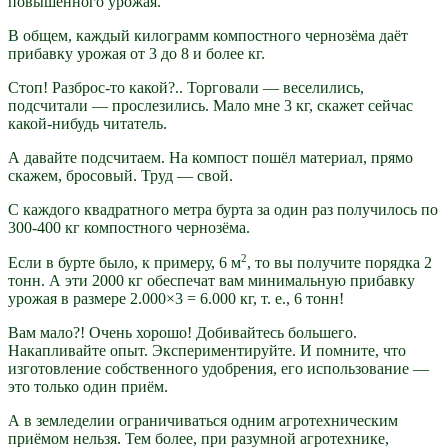
повышенного урожая.
В общем, каждый килограмм компостного чернозёма даёт
прибавку урожая от 3 до 8 и более кг.
Стоп! Разброс-то какой?.. Торговали — веселились,
подсчитали — прослезились. Мало мне 3 кг, скажет сейчас
какой-нибудь читатель.
А давайте подсчитаем. На компост пошёл материал, прямо
скажем, бросовый. Труд — свой.
С каждого квадратного метра бурта за один раз получилось по
300-400 кг компостного чернозёма.
2
Если в бурте было, к примеру, 6 м
, то вы получите порядка 2
тонн. А эти 2000 кг обеспечат вам минимальную прибавку
урожая в размере 2.000×3 = 6.000 кг, т. е., 6 тонн!
Вам мало?! Очень хорошо! Добивайтесь большего.
Накапливайте опыт. Экспериментируйте. И помните, что
изготовление собственного удобрения, его использование —
это только один приём.
А в земледелии ограничиваться одним агротехническим
приёмом нельзя. Тем более, при разумной агротехнике,