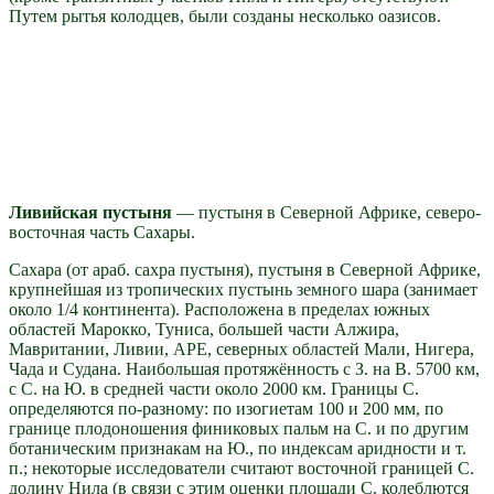
Путем рытья колодцев, были созданы несколько оазисов.
Ливийская пустыня
— пустыня в Северной Африке, северо-
восточная часть Сахары.
Сахара (от араб. сахра пустыня), пустыня в Северной Африке,
крупнейшая из тропических пустынь земного шара (занимает
около 1/4 континента). Расположена в пределах южных
областей Марокко, Туниса, большей части Алжира,
Мавритании, Ливии, АРЕ, северных областей Мали, Нигера,
Чада и Судана. Наибольшая протяжённость с З. на В. 5700 км,
с С. на Ю. в средней части около 2000 км. Границы С.
определяются по-разному: по изогиетам 100 и 200 мм, по
границе плодоношения финиковых пальм на С. и по другим
ботаническим признакам на Ю., по индексам аридности и т.
п.; некоторые исследователи считают восточной границей С.
долину Нила (в связи с этим оценки площади С. колеблются