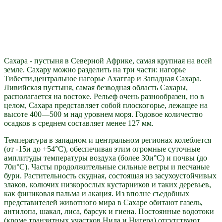
Сахара - пустыня в Северной Африке, самая крупная на всей
земле. Сахару можно разделить на три части: нагорье
Тибести,центральное нагорье Ахаггар и Западная Сахара.
Ливийская пустыня, самая безводная область Сахары,
располагается на востоке. Рельеф очень разнообразен, но в
целом, Сахара представляет собой плоскогорье, лежащее на
высоте 400—500 м над уровнем моря. Годовое количество
осадков в среднем составляет менее 127 мм.
Температура в западном и центральном регионах колеблется
(от -15и до +54°С), обеспечивая этим огромные суточные
амплитуды температуры воздуха (более 30и°С) и почвы (до
70и°С). Часты продолжительные сильные ветры и песчаные
бури. Растительность скудная, состоящая из засухоустойчивых
злаков, колючих низкорослых кустарников и таких деревьев,
как финиковая пальма и акация. Из вполне съедобных
представителей животного мира в Сахаре обитают газель,
антилопа, шакал, лиса, барсук и гиена. Постоянные водотоки
(кроме транзитных участков Нила и Нигера) отсутствуют.