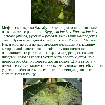
Мифическое дерево Джамбу также плодоносит. Латинские
названия этого растения –
Syzygium jambos, Eugenia jambos,
Jambosa jambos,
русские –
розовая яблоня
или
малабарская
слива
. Происходит джамбу из Восточной Индии и Малайи.
Как и многие другие экзотические плодовые, к названию
которых добавляется слово «яблоня», оно ничем не
напоминает это растение – ни формой дерева, ни своими
плодами. Розовая яблоня может быть просто кустом, но в
природе это обычно дерево, достигающее 12 м в высоту и
имеющее густую крону тонких раскинувшихся ветвей. Листья
у розовой яблони темно-зеленые и блестящие, длинные,
сужающиеся к концу.