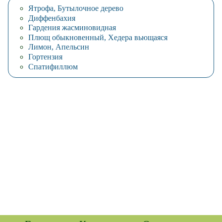
Ятрофа, Бутылочное дерево
Диффенбахия
Гардения жасминовидная
Плющ обыкновенный, Хедера вьющаяся
Лимон, Апельсин
Гортензия
Спатифиллюм