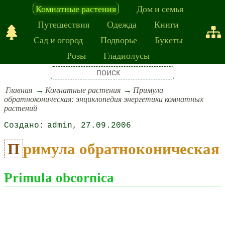
Комнатные растения
Дом и семья
Путешествия
Одежда
Книги
Сад и огород
Подворье
Букеты
Розы
Гладиолусы
Главная
Комнатные растения
Примула
обратноконическая: энциклопедия энергетики комнатных
растений
admin
27.09.2006
Примула обратноконическая
Primula obcornica