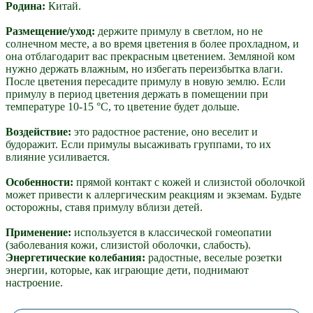
Родина:
Китай.
Размещение/уход:
держите примулу в светлом, но не
солнечном месте, а во время цветения в более прохладном, и
она отблагодарит вас прекрасным цветением. Земляной ком
нужно держать влажным, но избегать переизбытка влаги.
После цветения пересадите примулу в новую землю. Если
примулу в период цветения держать в помещении при
температуре 10-15 °С, то цветение будет дольше.
Воздействие:
это радостное растение, оно веселит и
будоражит. Если примулы высаживать группами, то их
влияние усиливается.
Особенности:
прямой контакт с кожей и слизистой оболочкой
может привести к аллергическим реакциям и экземам. Будьте
осторожны, ставя примулу вблизи детей.
Применение:
используется в классической гомеопатии
(заболевания кожи, слизистой оболочки, слабость).
Энергетические колебания:
радостные, веселые розетки
энергии, которые, как играющие дети, поднимают
настроение.