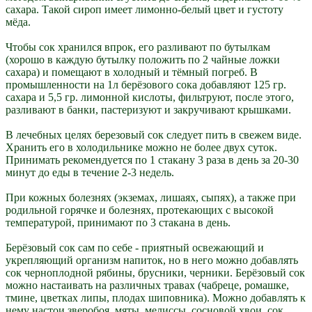
сахара. Такой сироп имеет лимонно-белый цвет и густоту
мёда.
Чтобы сок хранился впрок, его разливают по бутылкам
(хорошо в каждую бутылку положить по 2 чайные ложки
сахара) и помещают в холодный и тёмный погреб. В
промышленности на 1л берёзового сока добавляют 125 гр.
сахара и 5,5 гр. лимонной кислоты, фильтруют, после этого,
разливают в банки, пастеризуют и закручивают крышками.
В лечебных целях березовый сок следует пить в свежем виде.
Хранить его в холодильнике можно не более двух суток.
Принимать рекомендуется по 1 стакану 3 раза в день за 20-30
минут до еды в течение 2-3 недель.
При кожных болезнях (экземах, лишаях, сыпях), а также при
родильной горячке и болезнях, протекающих с высокой
температурой, принимают по 3 стакана в день.
Берёзовый сок сам по себе - приятный освежающий и
укрепляющий организм напиток, но в него можно добавлять
сок черноплодной рябины, брусники, черники. Берёзовый сок
можно настаивать на различных травах (чабреце, ромашке,
тмине, цветках липы, плодах шиповника). Можно добавлять к
нему настои зверобоя, мяты, мелиссы, сосновой хвои, сок