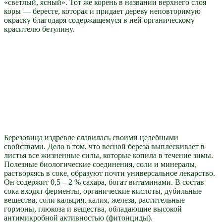
«светлый, ясный». Тот же корень в названии верхнего слоя
коры — бересте, которая и придает дереву неповторимую
окраску благодаря содержащемуся в ней органическому
красителю бетулину.
Березовица издревле славилась своими целебными
свойствами. Дело в том, что весной береза выплескивает в
листья все жизненные силы, которые копила в течение зимы.
Полезные биологические соединения, соли и минералы,
растворяясь в соке, образуют почти универсальное лекарство.
Он содержит 0,5 – 2 % сахара, богат витаминами. В состав
сока входят ферменты, органические кислоты, дубильные
вещества, соли кальция, калия, железа, растительные
гормоны, глюкоза и вещества, обладающие высокой
антимикробной активностью (фитонциды).