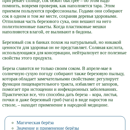
пригревает солнце, сок бежит быстрее – об этом надо
помнить, вовремя проверяя, как наполняется тара. Этим
приемом пользуются профессионалы. Годами они собирают
сок в одном и том же месте, сохраняя деревья здоровыми.
Отпиливая часть березового сука, они вешают на него
полиэтиленовые пакеты. Когда пластиковые мешки
наполняются влагой, ее выливают в бидоны.
Березовый сок в банках похож на натуральный, но никакой
ценности для здоровья он не представляет. Соляная кислота,
использующаяся для консервации, нейтрализует все полезные
свойства этого продукта.
Береза славится не только своим соком. В апреле-мае в
солнечную сухую погоду собирают также березовую пыльцу,
которая обладает замечательными свойствами: регулирует
функции пищеварительного тракта, избавляет от запоров,
помогает при истощении и инфекционных заболеваниях.
Практически все, что способна дать береза – кора, листья,
почки и даже березовый гриб (чага) в виде наростов на
стволе, – находит применение в народной медицине.
Магическая берёза
Значение и применение берёзы