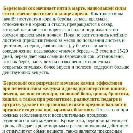
Березовый сок начинает идти в марте, наибольшей силы
его истечение достигает в конце апреля.
Как только вода
начнёт поступать в корень берёзы, запасы крахмала,
отложенные в корнях и стволе, превращаются в сахар,
который начинает растворяться в воде и поднимается по
сосудам древесным к почкам. Пока не распустились клейкие
листочки (приблизительно за месяц до появления листьев и
цветения, в период таяния снега), у берез начинается
сокодвижение, называемое «плачем берёзы». В течение 15-20
дней, берёза дает нам сладкий берёзовый сок. Установлено,
что сок берёз, растущих на возвышенных солнечных
открытых опушках, более вкусен и полезен, содержит больше
действующих веществ.
Березовый сок разрушает мочевые камни, эффективен
при лечении язвы желудка и двенадцатиперстной кишки,
печени, желчного пузыря, головной боли, цинги, бронхита,
кашля, а также при ревматизме, радикулите, подагре и
артрите, удаляет из организма всякий вредный балласт и
вредные вещества при заразных болезнях.
Полезен он при
кожных заболеваниях и воспалительных процессах
различного происхождения. Кроме того, березовица очищает
кровь, обладает кроветворным и регенерирующим действием
и стимулирует обмен веществ, также является прекрасным