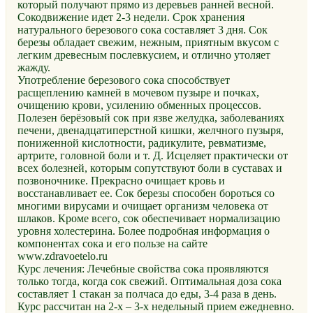
который получают прямо из деревьев ранней весной.
Сокодвижение идет 2-3 недели. Срок хранения
натурального березового сока составляет 3 дня. Сок
березы обладает свежим, нежным, приятным вкусом с
легким древесным послевкусием, и отлично утоляет
жажду.
Употребление березового сока способствует
расщеплению камней в мочевом пузыре и почках,
очищению крови, усилению обменных процессов.
Полезен берёзовый сок при язве желудка, заболеваниях
печени, двенадцатиперстной кишки, желчного пузыря,
пониженной кислотности, радикулите, ревматизме,
артрите, головной боли и т. Д. Исцеляет практически от
всех болезней, которым сопутствуют боли в суставах и
позвоночнике. Прекрасно очищает кровь и
восстанавливает ее. Сок березы способен бороться со
многими вирусами и очищает организм человека от
шлаков. Кроме всего, сок обеспечивает нормализацию
уровня холестерина. Более подробная информация о
компонентах сока и его пользе на сайте
www.zdravoetelo.ru
Курс лечения: Лечебные свойства сока проявляются
только тогда, когда сок свежий. Оптимальная доза сока
составляет 1 стакан за полчаса до еды, 3-4 раза в день.
Курс рассчитан на 2-х – 3-х недельный прием ежедневно.