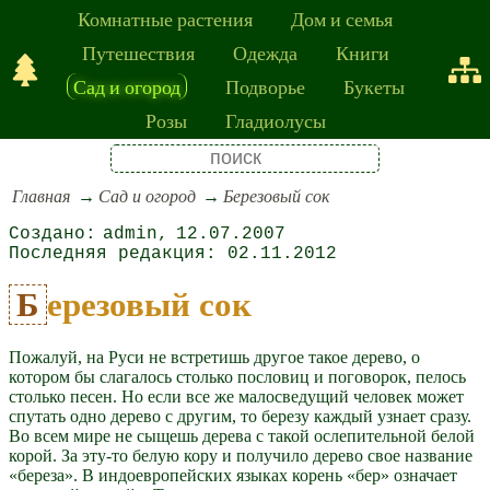
Комнатные растения
Дом и семья
Путешествия
Одежда
Книги
Сад и огород
Подворье
Букеты
Розы
Гладиолусы
Главная
Сад и огород
Березовый сок
admin
12.07.2007
02.11.2012
Березовый сок
Пожалуй, на Руси не встретишь другое такое дерево, о
котором бы слагалось столько пословиц и поговорок, пелось
столько песен. Но если все же малосведущий человек может
спутать одно дерево с другим, то березу каждый узнает сразу.
Во всем мире не сыщешь дерева с такой ослепительной белой
корой. За эту-то белую кору и получило дерево свое название
«береза». В индоевропейских языках корень «бер» означает