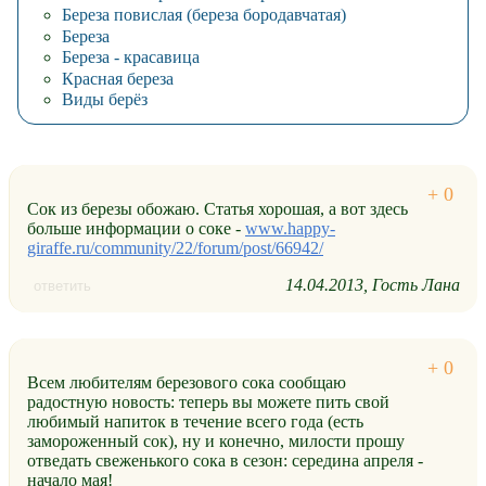
Береза повислая (береза бородавчатая)
Береза
Береза - красавица
Красная береза
Виды берёз
Сок из березы обожаю. Статья хорошая, а вот здесь
больше информации о соке -
www.happy-
giraffe.ru/community/22/forum/post/66942/
14.04.2013
Гость Лана
ответить
​Всем любителям березового сока сообщаю
радостную новость: теперь вы можете пить свой
любимый напиток в течение всего года (есть
замороженный сок), ну и конечно, милости прошу
отведать свеженького сока в сезон: середина апреля -
начало мая!