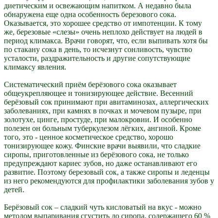
диетическим и освежающим напитком. А недавно была
обнаружена еще одна особенность березового сока.
Оказывается, это хорошее средство от импотенции. К тому
же, березовые «слезы» очень неплохо действует на людей в
период климакса. Врачи говорят, что, если выпивать хотя бы
по стакану сока в день, то исчезнут сонливость, чувство
усталости, раздражительность и другие сопутствующие
климаксу явления.
Систематический приём берёзового сока оказывает
общеукрепляющее и тонизирующее действие. Весенний
берёзовый сок принимают при авитаминозах, аллергических
заболеваниях, при камнях в почках и мочевом пузыре, при
золотухе, цинге, простуде, при малокровии. И особенно
полезен он больным туберкулезом лёгких, ангиной. Кроме
того, это - ценное косметическое средство, хорошо
тонизирующее кожу. Финские врачи выявили, что сладкие
сиропы, приготовленные из берёзового сока, не только
предупреждают кариес зубов, но даже останавливают его
развитие. Поэтому березовый сок, а также сиропы и леденцы
из него рекомендуются для профилактики заболевания зубов у
детей.
Берёзовый сок – сладкий чуть кисловатый на вкус - можно
методом выпаривания сгустить до сиропа, содержащего 60 %