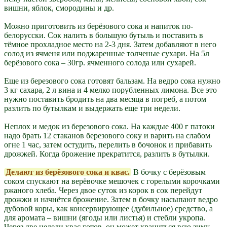
вишни, яблок, смородины и др.
Можно приготовить из берёзового сока и напиток по-
белорусски. Сок налить в большую бутыль и поставить в
тёмное прохладное место на 2-3 дня. Затем добавляют в него
солод из ячменя или поджаренные толченые сухари. На 5л
берёзового сока – 30гр. ячменного солода или сухарей.
Еще из березового сока готовят бальзам. На ведро сока нужно
3 кг сахара, 2 л вина и 4 мелко порубленных лимона. Все это
нужно поставить бродить на два месяца в погреб, а потом
разлить по бутылкам и выдержать еще три недели.
Неплох и медок из березового сока. На каждые 400 г патоки
надо брать 12 стаканов березового соку и варить на слабом
огне 1 час, затем остудить, перелить в бочонок и прибавить
дрожжей. Когда брожение прекратится, разлить в бутылки.
Делают из берёзового сока и квас.
В бочку с берёзовым
соком спускают на верёвочке мешочек с горелыми корочками
ржаного хлеба. Через двое суток из корок в сок перейдут
дрожжи и начнётся брожение. Затем в бочку насыпают ведро
дубовой коры, как консервирующее (дубильное) средство, а
для аромата – вишни (ягоды или листья) и стебли укропа.
Через две недели квас готов, он может храниться всю зиму.