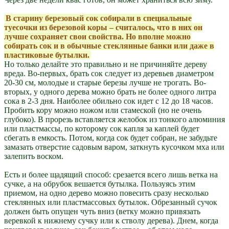
В старину березовый сок собирали в специальные
туесочки из березовой коры – считалось, что в них он
лучше сохраняет свои свойства. Но вполне можно
собирать сок и в обычные стеклянные банки или даже в
пластиковые бутылки.
Но только делайте это правильно и не причиняйте дереву
вреда. Во-первых, брать сок следует из деревьев диаметром
20-30 см, молодые и старые березы лучше не трогать. Во-
вторых, у одного дерева можно брать не более одного литра
сока в 2-3 дня. Наиболее обильно сок идет с 12 до 18 часов.
Пробить кору можно ножом или стамеской (но не очень
глубоко). В прорезь вставляется желобок из тонкого алюминия
или пластмассы, по которому сок капля за каплей будет
сбегать в емкость. Потом, когда сок будет собран, не забудьте
замазать отверстие садовым варом, заткнуть кусочком мха или
залепить воском.
Есть и более щадящий способ: срезается всего лишь ветка на
сучке, а на обрубок вешается бутылка. Пользуясь этим
приемом, на одно дерево можно повесить сразу несколько
стеклянных или пластмассовых бутылок. Обрезанный сучок
должен быть опущен чуть вниз (ветку можно привязать
веревкой к нижнему сучку или к стволу дерева). Днем, когда