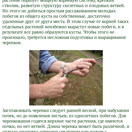
растение образует мощную корневую систему, крепкий
стволик, развитую структуру скелетных и плодовых ветвей.
Но этого не добиться простым рассаживанием молодых
побегов из общего куста на собственные, достаточно
удаленные друг от друга места. В этом случае от корней таких
отдельных растений неизбежно вырастут новые побеги, и в
результате все равно образуются кусты. Чтобы этого не
произошло, требуется несложная подготовка и выращивание
черенков.
Заготавливать черенки следует ранней весной, при набухании
почек, но до появления листьев, из однолетних побегов. Для
черенкования годятся верхние части растения, где имеются
почки, но нет ветвей. Длина черенка может быть различной, и
сначала заготовку отрезают секатором или ножом с