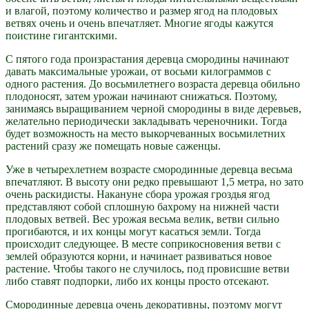
и влагой, поэтому количество и размер ягод на плодовых
ветвях очень и очень впечатляет. Многие ягоды кажутся
поистине гигантскими.
С пятого года произрастания деревца смородины начинают
давать максимальные урожаи, от восьми килограммов с
одного растения. До восьмилетнего возраста деревца обильно
плодоносят, затем урожаи начинают снижаться. Поэтому,
занимаясь выращиванием черной смородины в виде деревьев,
желательно периодически закладывать череночники. Тогда
будет возможность на место выкорчеванных восьмилетних
растений сразу же помещать новые саженцы.
Уже в четырехлетнем возрасте смородинные деревца весьма
впечатляют. В высоту они редко превышают 1,5 метра, но зато
очень раскидисты. Накануне сбора урожая гроздья ягод
представляют собой сплошную бахрому на нижней части
плодовых ветвей. Вес урожая весьма велик, ветви сильно
прогибаются, и их концы могут касаться земли. Тогда
происходит следующее. В месте соприкосновения ветви с
землей образуются корни, и начинает развиваться новое
растение. Чтобы такого не случилось, под провисшие ветви
либо ставят подпорки, либо их концы просто отсекают.
Смородинные деревца очень декоративны, поэтому могут