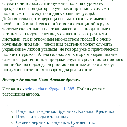
служить не только для получения больших урожаев
прекрасных ягод (которые учеными признаны самыми
полезными из всех), но и для украшения усадьбы.
Действительно, эти деревца весьма красивы и имеют
необычный вид. Невысокий стволик толщиной в руку,
толстые скелетные и на столь массивные, но длинные и
ветвистые плодовые ветви, украшенные как резными
листьями, так и огромным множеством гроздей с очень
крупными ягодами – такой вид растения может служить
украшением любой усадьбы, не говоря уже о практической
пользе от урожая. А тем садоводам, которым выращивание
саженцев растений для продажи служит средством основного
или побочного дохода, черносмородинные деревца могут
послужить отличным товаром для реализации.
Автор - Антонов Иван Александрович.
Источник -
seloidacha.ru/?page id=385
. Публикуется с
разрешения автора.
Голубика и черника. Брусника. Клюква. Красника
Плоды и ягоды в теплицах
Семена черники, голубики, бузины, и т.д.