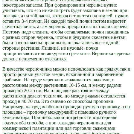
некоторым запасом. При формировании черенка нужно
учитывать, что его нижняя треть будет закопана в землю при
посадке, а на той части, которая останется над землей, нужно
оставить 3-4 почки. Из каждой такой почки потом вырастет
скелетная ветвь, а сам черенок превратится в стволик дерева.
Поэтому надо следить, чтобы оставляемые почки находились
с разных сторон черенка, чтобы в будущем скелетные ветви
были расположены правильно, не оказались все с одной
стороны растения. Лишние, не нужные, почки
прищипываются или аккуратно срезаются. Вершинка черенка
должна непременно отсекаться.
В качестве череночника можно использовать как грядку, так и
просто ровный участок земли, вскопанной и выровненной
граблями. На гряде черенки высаживаются рядками, с
расстоянием между растениями 10-15 см, и между рядами
примерно 20-25 см. На площадке расстояние между
растениями делают таким же, но между рядами оставляется
проход в 40-70 см. Это связано со способом прополки.
Например, на грядах обычно проводят ручную прополку, а на
площадке – прополку междурядий с помощью ручного
культиватора. При небольшой потребности в материале
годятся оба способа, а при закладке череночника для
коммерческой плантации или для торговли саженцами
предпочтительнее использовать площадку, В этом случае