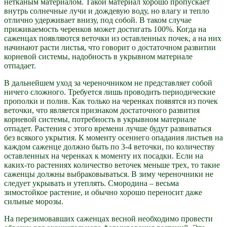
нетканым материалом. Такой материал хорошо пропускает
внутрь солнечные лучи и дождевую воду, но влагу и тепло
отлично удерживает внизу, под собой. В таком случае
приживаемость черенков может достигать 100%. Когда на
саженцах появляются веточки из оставленных почек, а на них
начинают расти листья, что говорит о достаточном развитии
корневой системы, надобность в укрывном материале
отпадает.
В дальнейшем уход за череночником не представляет собой
ничего сложного. Требуется лишь проводить периодические
прополки и полив. Как только на черенках появятся из почек
веточки, что является признаком достаточного развития
корневой системы, потребность в укрывном материале
отпадет. Растения с этого времени лучше будут развиваться
без всякого укрытия. К моменту осеннего опадания листьев на
каждом саженце должно быть по 3-4 веточки, по количеству
оставленных на черенках к моменту их посадки. Если на
каких-то растениях количество веточек меньше трех, то такие
саженцы должны выбраковываться. В зиму череночники не
следует укрывать и утеплять. Смородина – весьма
зимостойкое растение, и обычно хорошо переносит даже
сильные морозы.
На перезимовавших саженцах весной необходимо провести