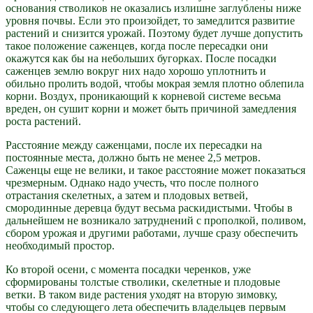
основания стволиков не оказались излишне заглублены ниже
уровня почвы. Если это произойдет, то замедлится развитие
растений и снизится урожай. Поэтому будет лучше допустить
такое положение саженцев, когда после пересадки они
окажутся как бы на небольших бугорках. После посадки
саженцев землю вокруг них надо хорошо уплотнить и
обильно пролить водой, чтобы мокрая земля плотно облепила
корни. Воздух, проникающий к корневой системе весьма
вреден, он сушит корни и может быть причиной замедления
роста растений.
Расстояние между саженцами, после их пересадки на
постоянные места, должно быть не менее 2,5 метров.
Саженцы еще не велики, и такое расстояние может показаться
чрезмерным. Однако надо учесть, что после полного
отрастания скелетных, а затем и плодовых ветвей,
смородинные деревца будут весьма раскидистыми. Чтобы в
дальнейшем не возникало затруднений с прополкой, поливом,
сбором урожая и другими работами, лучше сразу обеспечить
необходимый простор.
Ко второй осени, с момента посадки черенков, уже
сформированы толстые стволики, скелетные и плодовые
ветки. В таком виде растения уходят на вторую зимовку,
чтобы со следующего лета обеспечить владельцев первым