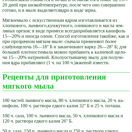
20 дней при низкойтемпературе, после чего оно совер­шенно
готово, и в мыле выделяетсяядро в виде зерна.
Мягкоемыло с искусственным ядром изготавливается из
хлопкового, льняного,кунжутного, оливкового и масла зем­
ляных орехов; в виде примеси всегдаприбавляется канифоль
15—20% и иногда олеин. Способ изготовления такойже, как и
при прозрачном мягком мыле: сначала применяют более
слабующелочь 16—18° Б и заканчивают варку 26—28° Б; для
большей плотностимыла можно прибавить к калиевой щело­
чи 15—20% натриевой. Кполуостывшему мылу для получе­
ния ядра прибавляют (1 ч. на 100 ч.)жженой извести.
Рецепты для приготовления
мягкого мыла
100 частей льняного масла, 80 ч. хлопкового масла, 20 ч. ка­
нифоли, 100 ч. раствора едкого калия 32° Б и 25 ч. поташа.
100 ч. сала, 100 ч. льняного масла, 50 ч. хлопкового масла и
120 ч. раствора едкого калия 26° Б.
50 ч. сала, 150 ч. льняного масла и 250 ч. раствора едко­го