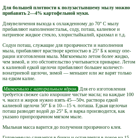
Для большей плотности к полузастывшему мылу можно
прибав­ить 2—4% картофельной муки.
Дляувеличения выхода к охлажденному до 70° С мылу
прибавляют наполнение:тальк, соду, поташ, калиевое и
натриевое жидкое стекло, хлористыйкалий, крахмал и т.д.
Содуи поташ, служащие для прозрачности и наполнения
мыла, прибавляют врастворе крепостью в 25° Б к концу опе­
рации изготовления мыла. Мягкоемыло летом более жидко,
чем зимой, и это обстоятельство учитывается приварке. Ле­том
к калиевой едкой щелочи прибавляют большее количест­
вонатриевой щелочи, зимой — меньшее или же варят только
на едком калие.
Мягкоемыло с натуральным ядром.
Для его изготовления
требуется свежее сало ихорошие чистые масла; на каждые 100
ч. масел и жиров нужно взять 45—50ч. раствора едкой
калиевой щелочи 50° Б и 10—15 ч. поташа. Едкая щелочьи
поташ разводят водой до 25° Б, и варка производится, как
указано припрозрачном мягком мыле.
Мыльная масса варится до получения прозрачного клея.
Готовоемыло сливается в бочки и оставляется в покое на 15—