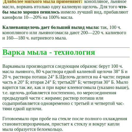
Дляболее мягкого мыла применяют:
конопляное, льняное
масло, ворвань итолько одну калиевую щелочь. Для того
что­
бы мыло хорошо пенилось
иимело лучший вид, прибавляют
канифоли 10—20% на 100% масла.
Калиеваящелочь дает больший выход мыла:
так, 100 ч.
конопляного или льняногомасла дают 200—220 ч. калиевого
и 160—180 ч. натриевого мыла.
Варка мыла - технология
Варкамыла производится следующим образом: берут 100 ч.
масла льняного, 80 ч.раствора едкой калиевой щелочи 38° Б и
20 ч. раствора поташа 24° Б.Щелочь делится на 4 части: первая
часть в 20° Б; вторая 24° Б; третья28° Б; четвертая 30° Б. Мыло
варится так же, как и при варке клеевогомыла (указано выше),
т.е. щелочь добавляется постепенно, по мересоединения
предыдущей части с жирами; раствор поташа или
содыприбавляется одновременно с третьей и четвертой час­
тями едкой щелочи.
Готовоемыло при пробе на стекле после полного охлажде­ния
становитсяпрозрачным, пристает к стеклу и вокруг кап­ли
мыла образуется белоекольцо.