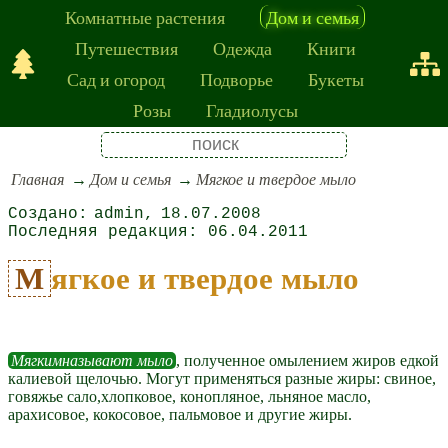
Комнатные растения
Дом и семья
Путешествия
Одежда
Книги
Сад и огород
Подворье
Букеты
Розы
Гладиолусы
Главная
Дом и семья
Мягкое и твердое мыло
admin
18.07.2008
06.04.2011
Мягкое и твердое мыло
Мягкимназывают мыло
, полученное омылением жиров едкой
калиевой щелочью. Могут применяться разные жиры: свиное,
говяжье сало,хлопковое, конопляное, льняное масло,
арахисовое, кокосо­вое, пальмовое и другие жиры.