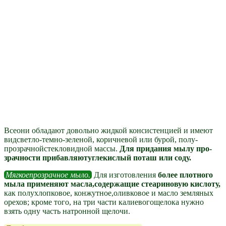
Всеони обладают довольно жидкой консистенцией и име­ют
видсветло-темно-зеленой, коричневой или бурой, полу­
прозрачнойстекловидной массы.
Для придания мылу про­
зрачности прибавляютуглекислый поташ или соду.
Мягкоепрозрачное мыло.
Для изготовления
более плот­ного
мыла применяют масла,содержащие стеариновую кис­лоту,
как полухлопковое, конжутное,оливковое и масло зем­ляных
орехов; кроме того, на три части калиевогощелока нужно
взять одну часть натронной щелочи.