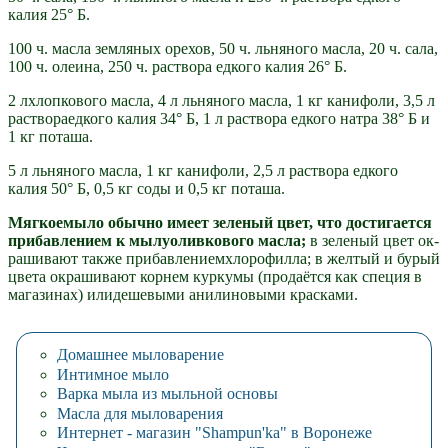
калия 25° Б.
100 ч. масла земляных орехов, 50 ч. льняного масла, 20 ч. сала,
100 ч. олеина, 250 ч. раствора едкого калия 26° Б.
2 лхлопкового масла, 4 л льняного масла, 1 кг канифо­ли, 3,5 л
раствораедкого калия 34° Б, 1 л раствора едкого на­тра 38° Б и
1 кг поташа.
5 л льняного масла, 1 кг канифоли, 2,5 л раствора едко­го
калия 50° Б, 0,5 кг соды и 0,5 кг поташа.
Мягкоемыло обычно имеет зеленый цвет, что достигается
прибавлением к мылуоливкового масла;
в зеленый цвет ок­
рашивают также прибавлениемхлорофилла; в желтый и бу­рый
цвета окрашивают корнем куркумы (продаётся как специя в
магазинах) илидешевыми ани­линовыми красками.
Домашнее мыловарение
Интимное мыло
Варка мыла из мыльной основы
Масла для мыловарения
Интернет - магазин "Shampun'ka" в Воронеже