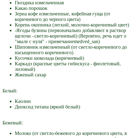
Гвоздика измельченная
Какао порошок
Зерна кофе измельченные, кофейная гуща (от
коричневого до черного цвета)
Корень окопника (легкий, молочно-коричневый цвет)
-Ягоды бузины (первоначально добавляют в раствор
щелочи –светло-коричневый) (Вероятно, речь идет о
"мыле с нуля" - примечаниеmedved_san)
Шиповник измельченный (от светло-коричневого до
насыщенного коричневого)
Кусочки шоколада (коричневый)
Каркадэ (красные цветы гибискуса - фиолетовый,
лиловый)
Жженый сахар
Белый:
Каолин
Диоксид титана (яркий белый)
Бежевый:
Молоко (от светло-бежевого до коричневого цвета, в