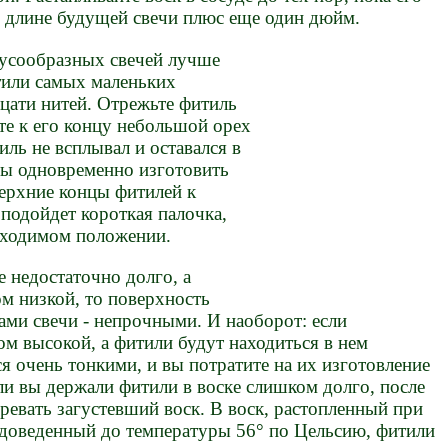
ь длине будущей свечи плюс еще один дюйм.
нусообразных свечей лучше
тили самых маленьких
дцати нитей. Отрежьте фитиль
е к его концу небольшой орех
ль не всплывал и оставался в
ы одновременно изготовить
верхние концы фитилей к
 подойдет короткая палочка,
бходимом положении.
е недостаточно долго, а
м низкой, то поверхность
сами свечи - непрочными. И наоборот: если
ом высокой, а фитили будут находиться в нем
ся очень тонкими, и вы потратите на их изготовление
ли вы держали фитили в воске слишком долго, после
гревать загустевший воск. В воск, растопленный при
 доведенный до температуры 56° по Цельсию, фитили