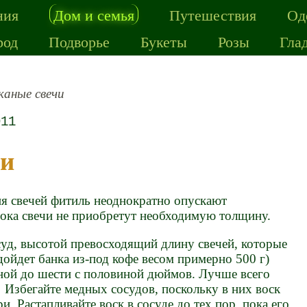
ния
Дом и семья
Путешествия
Од
род
Подворье
Букеты
Розы
Гла
аные свечи
011
чи
ия свечей фитиль неоднократно опускают
пока свечи не приобретут необходимую толщину.
суд, высотой превосходящий длину свечей, которые
дойдет банка из-под кофе весом примерно 500 г)
ной до шести с половиной дюймов. Лучше всего
. Избегайте медных сосудов, поскольку в них воск
и. Растапливайте воск в сосуде до тех пор, пока его