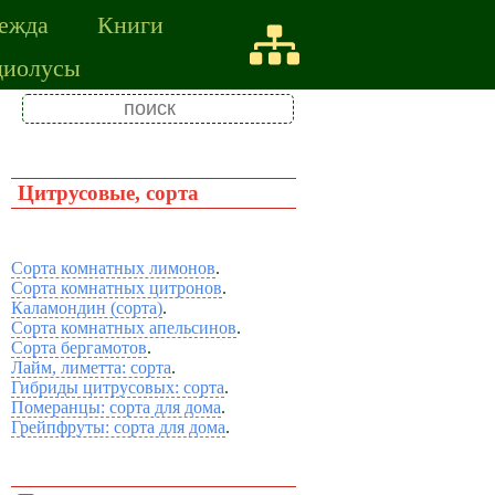
ежда
Книги
диолусы
Цитрусовые, сорта
Сорта комнатных лимонов
.
Сорта комнатных цитронов
.
Каламондин (сорта)
.
Сорта комнатных апельсинов
.
Сорта бергамотов
.
Лайм, лиметта: сорта
.
Гибриды цитрусовых: сорта
.
Померанцы: сорта для дома
.
Грейпфруты: сорта для дома
.