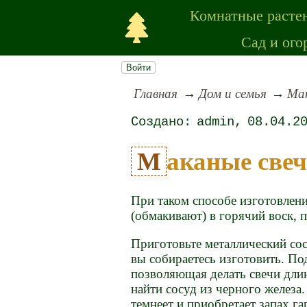
Комнатные расте
Сад и ого
Войти
Главная
Дом и семья
Мак
admin
08.04.2
Маканые све
При таком способе изготовлен
(обмакивают) в горячий воск, 
Приготовьте металлический со
вы собираетесь изготовить. По
позволяющая делать свечи дли
найти сосуд из черного железа
темнеет и приобретает запах гар