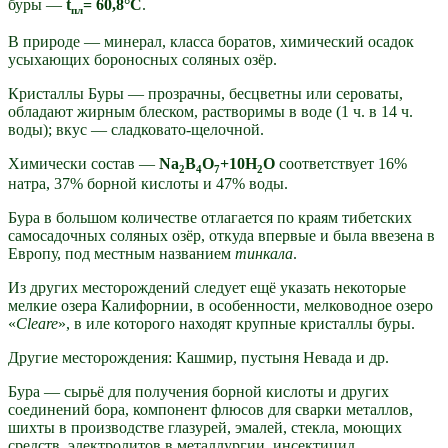
буры —
t
=
60,8°С
.
пл
В природе — минерал, класса боратов, химический осадок
усыхающих бороносных соляных озёр.
Кристаллы Буры — прозрачны, бесцветны или сероваты,
обладают жирным блеском, растворимы в воде (1 ч. в 14 ч.
воды); вкус — сладковато-щелочной.
Химически состав —
Na
B
O
+10H
O
соответствует 16%
2
4
7
2
натра, 37% борной кислоты и 47% воды.
Бура в большом количестве отлагается по краям тибетских
самосадочных соляных озёр, откуда впервые и была ввезена в
Европу, под местным названием
тинкала
.
Из других месторождений следует ещё указать некоторые
мелкие озера Калифорнии, в особенности, мелководное озеро
«
Cleare
», в иле которого находят крупные кристаллы буры.
Другие месторождения: Кашмир, пустыня Невада и др.
Бура — сырьё для получения борной кислоты и других
соединений бора, компонент флюсов для сварки металлов,
шихты в производстве глазурей, эмалей, стекла, моющих
средств, электролитов в металлургии, инсектицид,