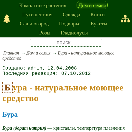
Комнатные растения
Дом и семья
Путешествия
Одежда
Книги
Сад и огород
Подворье
Букеты
Розы
Гладиолусы
Главная
Дом и семья
Бура - натуральное моющее
средство
admin
12.04.2008
07.10.2012
Бура - натуральное моющее
средство
Бура
Бура (борат натрия)
— кристаллы, температура плавления