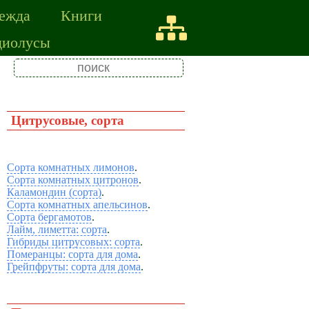
ежда
Книги
диолусы
Цитрусовые, сорта
Сорта комнатных лимонов
.
Сорта комнатных цитронов
.
Каламондин (сорта)
.
Сорта комнатных апельсинов
.
Сорта бергамотов
.
Лайм, лиметта: сорта
.
Гибриды цитрусовых: сорта
.
Померанцы: сорта для дома
.
Грейпфруты: сорта для дома
.