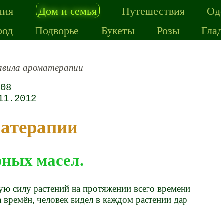
ния
Дом и семья
Путешествия
Од
род
Подворье
Букеты
Розы
Гла
авила ароматерапии
008
11.2012
матерапии
ных масел.
ую силу растений на протяжении всего времени
а времён, человек видел в каждом растении дар