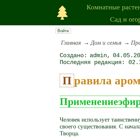
Комнатные расте
Сад и ого
Войти
Главная
Дом и семья
Пр
admin
04.05.2
02.
Правила аро
Применениеэфир
Человек использует таинственн
своего существования. С начал
Творца.