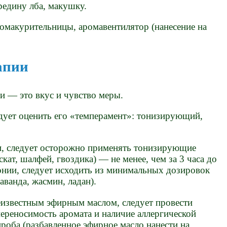
редину лба, макушку.
омакурительницы, аромавентилятор (нанесение на
апии
и — это вкус и чувство меры.
дует оценить его «темперамент»: тонизирующий,
и, следует осторожно применять тонизирующие
кат, шалфей, гвоздика) — не менее, чем за 3 часа до
тонии, следует исходить из минимальных дозировок
аванда, жасмин, ладан).
еизвестным эфирным маслом, следует провести
ереносимость аромата и наличие аллергической
проба (разбавленное эфирное масло нанести на