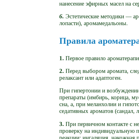
нанесение эфирных масел на се
6.
Эстетические методики — ар
лопасти), аромамедальоны.
Правила ароматер
1.
Первое правило ароматерапи
2.
Перед выбором аромата, сле
релаксант или адаптоген.
При гипертонии и возбуждени
препараты (имбирь, корица, мус
сна, а, при меланхолии и гипо
седативных ароматов (сандал, л
3.
При первичном контакте с н
проверку на индивидуальную п
реакции: ингаляция, накожная 