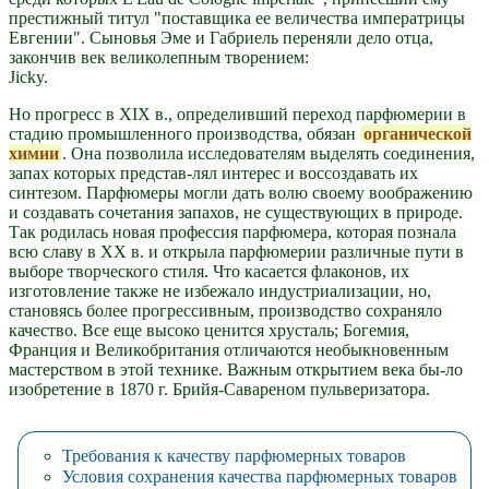
престижный титул "поставщика ее величества императрицы
Евгении". Сыновья Эме и Габриель переняли дело отца,
закончив век великолепным творением:
Jicky.
Но прогресс в XIX в., определивший переход парфюмерии в
стадию промышленного производства, обязан
органической
химии
. Она позволила исследователям выделять соединения,
запах которых представ-лял интерес и воссоздавать их
синтезом. Парфюмеры могли дать волю своему воображению
и создавать сочетания запахов, не существующих в природе.
Так родилась новая профессия парфюмера, которая познала
всю славу в XX в. и открыла парфюмерии различные пути в
выборе творческого стиля. Что касается флаконов, их
изготовление также не избежало индустриализации, но,
становясь более прогрессивным, производство сохраняло
качество. Все еще высоко ценится хрусталь; Богемия,
Франция и Великобритания отличаются необыкновенным
мастерством в этой технике. Важным открытием века бы-ло
изобретение в 1870 г. Брийя-Савареном пульверизатора.
Требования к качеству парфюмерных товаров
Условия сохранения качества парфюмерных товаров