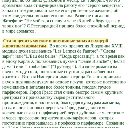
покупал до 60 таких флаконов в месяц, т.к. говорил, что это
ароматная вода стимулировала работу его "серого вещества".
Запахи стимулировали также его чувственные желания, об
этом свидетельствовали его письма. Разве не писал он
Жозефине: "Не мойся, я спешу и через 8 дней я буду здесь, у
твоих ног"? С Реставрацией пришел более спокойный период
в мире ароматов.
Стали ценить мягкие и цветочные запахи в ущерб
животным ароматам.
Во время правления Людовика XVIII
модные духи назывались "Les Larmes de I'aurore" ("Слезы
зари") или "L'Eau des belles" ("Вода красавиц"), в то время как
в эпоху Карла Х пользовались духами "Dame Blanche" ("Белая
дама") или "Troubadour" ("Трубадур"). Позднее романтизм
ввел в мо-ду соли, постоянные спутницы расслабленных
красоток. Вторая Империя и императрица Евгения привили
вкус к пьянящим духам на основе пачули, которые постепенно
изменялись к запахам все более тонким, плодам трудов
парфюмеров. Город Грасс стал очень быстро самым крупным
центром по производству сырья растительного
происхождения, в частности, благодаря культурам жасмина,
розы и апельсиновых деревьев. Город уже давно имел
косвенные связи с парфюмерией через дубильные мастерские
и через профессию перчаточников-парфюмеров, которая
постепенно превращалась в профессию парфюмера. Создание