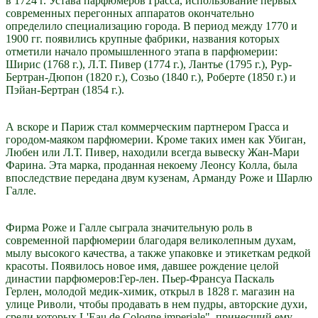
в 1724 г. Устава парфюмеров Грасса, использование первых
современных перегонных аппаратов окончательно
определило специализацию города. В период между 1770 и
1900 гг. появились крупные фабрики, названия которых
отметили начало промышленного этапа в парфюмерии:
Ширис (1768 г.), Л.Т. Пивер (1774 г.), Лантье (1795 г.), Рур-
Бертран-Дюпон (1820 г.), Созьо (1840 г.), Роберте (1850 г.) и
Пэйан-Бертран (1854 г.).
А вскоре и Париж стал коммерческим партнером Грасса и
городом-маяком парфюмерии. Кроме таких имен как Убиган,
Любен или Л.Т. Пивер, находили всегда вывеску Жан-Мари
Фарина. Эта марка, проданная некоему Леонсу Колла, была
впоследствие передана двум кузенам, Арманду Роже и Шарлю
Галле.
Фирма Роже и Галле сыграла значительную роль в
современной парфюмерии благодаря великолепным духам,
мылу высокого качества, а также упаковке и этикеткам редкой
красоты. Появилось новое имя, давшее рождение целой
династии парфюмеров:Гер-лен. Пьер-Франсуа Паскаль
Герлен, молодой медик-химик, открыл в 1828 г. магазин на
улице Риволи, чтобы продавать в нем пудры, авторские духи,
среди которых L'Eau de Cologne imperiale", принесший ему