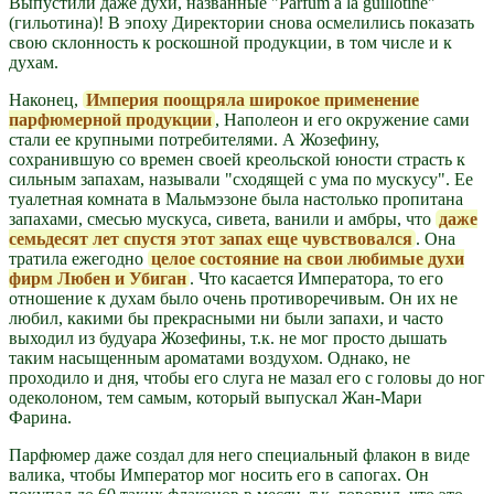
Выпустили даже духи, названные "Parfum a la guillotine"
(гильотина)! В эпоху Директории снова осмелились показать
свою склонность к роскошной продукции, в том числе и к
духам.
Наконец,
Империя поощряла широкое применение
парфюмерной продукции
, Наполеон и его окружение сами
стали ее крупными потребителями. А Жозефину,
сохранившую со времен своей креольской юности страсть к
сильным запахам, называли "сходящей с ума по мускусу". Ее
туалетная комната в Мальмэзоне была настолько пропитана
запахами, смесью мускуса, сивета, ванили и амбры, что
даже
семьдесят лет спустя этот запах еще чувствовался
. Она
тратила ежегодно
целое состояние на свои любимые духи
фирм Любен и Убиган
. Что касается Императора, то его
отношение к духам было очень противоречивым. Он их не
любил, какими бы прекрасными ни были запахи, и часто
выходил из будуара Жозефины, т.к. не мог просто дышать
таким насыщенным ароматами воздухом. Однако, не
проходило и дня, чтобы его слуга не мазал его с головы до ног
одеколоном, тем самым, который выпускал Жан-Мари
Фарина.
Парфюмер даже создал для него специальный флакон в виде
валика, чтобы Император мог носить его в сапогах. Он