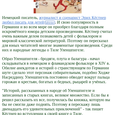
Немецкий писатель,
журналист и сценарист Эрих Кёстнер
любил писать для детей
. И свою популярность в
Германии и во всем мире он приобрел благодаря полным
искромётного юмора детским произведениям. Кёстнер считал
очень важным делом познакомить детей с фольклором и
мировой классической литературой. Поэтому он пересказал
для юных читателей многие знаменитые произведения. Среди
них и народные легенды о Тиле Уленшпигеле.
Образ Уленшпигеля - бродяги, плута и балагура - начал
складываться в немецком и фламандском фольклоре в XIV в.
Обилие анекдотов и историй о странствующем по Германии
шуте сделало этот персонаж собирательным, подобно Ходже
Насреддину. Уленшпигель постоянно обводит вокруг пальца
горожан и крестьян, богатых и бедных, рыцарей и учёных.
"Историй, рассказанных в народе об Уленшпигеле и
записанных в старых книгах, великое множество. Если бы я
решил рассказать их все, получилась бы книжка, которую вы
бы не смогли даже поднять. Поэтому я перескажу лишь
двенадцать его удивительных приключений" - так пишет
Кёстнер во вступлении к своей книге о Тиле.