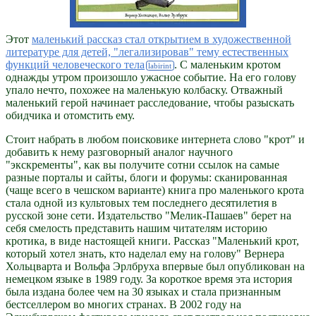
Этот
маленький рассказ стал открытием в художественной
литературе для детей, "легализировав" тему естественных
функций человеческого тела
. С маленьким кротом
однажды утром произошло ужасное событие. На его голову
упало нечто, похожее на маленькую колбаску. Отважный
маленький герой начинает расследование, чтобы разыскать
обидчика и отомстить ему.
Стоит набрать в любом поисковике интернета слово "крот" и
добавить к нему разговорный аналог научного
"экскременты", как вы получите сотни ссылок на самые
разные порталы и сайты, блоги и форумы: сканированная
(чаще всего в чешском варианте) книга про маленького крота
стала одной из культовых тем последнего десятилетия в
русской зоне сети. Издательство "Мелик-Пашаев" берет на
себя смелость представить нашим читателям историю
кротика, в виде настоящей книги. Рассказ "Маленький крот,
который хотел знать, кто наделал ему на голову" Вернера
Хольцварта и Вольфа Эрлбруха впервые был опубликован на
немецком языке в 1989 году. За короткое время эта история
была издана более чем на 30 языках и стала признанным
бестселлером во многих странах. В 2002 году на