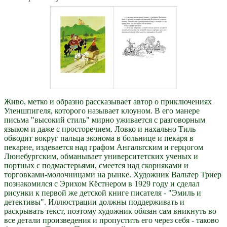
Живо, метко и образно рассказывает автор о приключениях
Уленшпигеля, которого называет клоуном. В его манере
письма "высокий стиль" мирно уживается с разговорным
языком и даже с просторечием. Ловко и нахально Тиль
обводит вокруг пальца эконома в больнице и пекаря в
пекарне, издевается над графом Ангальтским и герцогом
Люнебургским, обманывает университетских ученых и
портных с подмастерьями, смеется над скорняками и
торговками-молочницами на рынке. Художник Вальтер Триер
познакомился с Эрихом Кёстнером в 1929 году и сделал
рисунки к первой же детской книге писателя - "Эмиль и
детективы". Иллюстрации должны поддерживать и
раскрывать текст, поэтому художник обязан сам вникнуть во
все детали произведения и пропустить его через себя - таково